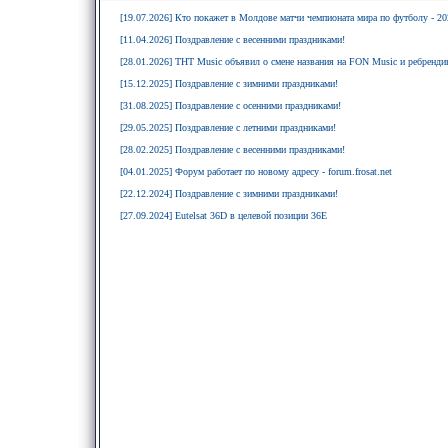
[19.07.2026] Кто покажет в Молдове матчи чемпионата мира по футболу - 20
[11.04.2026] Поздравление с весенними праздниками!
[28.01.2026] ТНТ Music объявил о смене названия на FON Music и ребрендин
[15.12.2025] Поздравление с зимними праздниками!
[31.08.2025] Поздравление с осенними праздниками!
[29.05.2025] Поздравление с летними праздниками!
[28.02.2025] Поздравление с весенними праздниками!
[04.01.2025] Форум работает по новому адресу - forum.frosat.net
[22.12.2024] Поздравление с зимними праздниками!
[27.09.2024] Eutelsat 36D в целевой позиции 36E