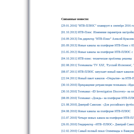
Связанные новости:
[29.01.2016] "НТВ-ПЛЮС" планирует в сентябре 2016 г
[01.10.2013] НТВ-Плюс: Изменение параметров настройк
[16.09.2013] Ген.директор "НТВ-Плюс" Алексей Куколевс
[05.09.2013] Новые каналы на платформе НТВ-Плюс с 05
[15.05.2012] Новые каналы на платформе НТВ-ПЛЮС с 
[04.10.2011] НТВ-плюс: технические проблемы решены
[02.08.2011] Телеканалы 'TV XXI', 'Русский Иллюзион',
[08.07.2011] НТВ-ПЛЮС запускает новый пакет канал
[22.04.2011] Новый пакет каналов «Открытие» на НТВ-
[30.10.2010] Прекращение ретрансляции телеканала «Ид
[30.10.2010] Телеканал «ID Investigation Discovery» н
[08.09.2010] Телеканал «Дождь» на платформе НТВ-П
[21.08.2010] Дмитрий Самохин: «Для российского футбол
[04.08.2010] Новые каналы на платформе НТВ-ПЛЮС
[15.07.2010] Четыре новых канала на платформе НТВ-П
[26.05.2010] Гендиректор «НТВ–ПЛЮС» Дмитрий Самохин
[12.02.2010] Самый полный показ Олимпиады в Ванку