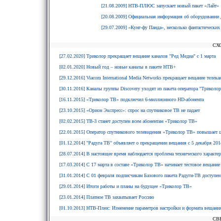
[21.08.2009] НТВ-ПЛЮС запускает новый пакет «Лайт»
[20.08.2009] Официальная информация об оборудовании 
[29.07.2009] «Кунг-фу Панда», несколько фантастических
СХ
[27.02.2020] Триколор прекращает вещание каналов "Ред Медиа" с 1 марта
[02.01.2020] Новый год – новые каналы в пакете НТВ+
[29.12.2016] Viacom International Media Networks прекращает вещание телек
[30.11.2016] Каналы группы Discovery уходят из пакета оператора "Триколо
[16.11.2015] «Триколор ТВ» подключил 6-миллионного HD-абонента
[23.10.2015] «Орион Экспресс»: спрос на спутниковое ТВ не падает
[02.02.2015] ТВ-3 станет доступен всем абонентам «Триколор ТВ»
[22.01.2015] Оператор спутникового телевидения «Триколор ТВ» повышает 
[01.12.2014] "Радуга ТВ" объявляет о прекращении вещания с 5 декабря 2014
[28.07.2014] В настоящее время наблюдается проблема технического характе
[17.03.2014] С 17 марта в составе «Триколор ТВ» начинает тестовое вещани
[31.01.2014] С 01 февраля подписчикам Базового пакета Радуги-ТВ доступе
[29.01.2014] Итоги работы и планы на будущее «Триколор ТВ»
[23.01.2014] Платное ТВ захватывает Россию
[01.10.2013] НТВ-Плюс: Изменение параметров настройки и формата вещания
СВ