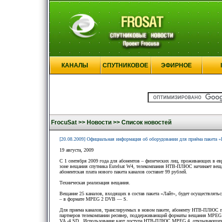
КАНАЛЫ
СПУТНИКОВОЕ
ЭФИРНОЕ
FrocuSat >>
Новости >>
Список новостей
[20.08.2009] Официальная информация об оборудовании для приёма пакета 
19 августа, 2009
С 1 сентября 2009 года для абонентов – физических лиц, проживающих в ев
зоне вещания спутника Eutelsat W4, телекомпания НТВ-ПЛЮС начинает веща
абонентская плата нового пакета каналов составит 99 рублей.
Техническая реализация вещания.
Вещание 25 каналов, входящих в состав пакета «Лайт», будет осуществлят
– в формате MPEG 2 DVB — S.
Для приема каналов, транслируемых в новом пакете, абоненту НТВ-ПЛЮС п
партнеров телекомпании ресивер, поддерживающий форматы вещания MP
VA -4 SD . Использование карт доступа НТВ-ПЛЮС MPEG 4, открывающих н