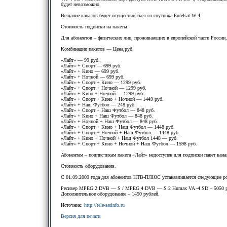
будет невозможно.
Вещание каналов будет осуществляться со спутника Eutelsat W 4.
Стоимость подписки на пакеты.
Для абонентов – физических лиц, проживающих в европейской части России,
Комбинации пакетов — Цена,руб.
«Лайт» — 99 руб.
«Лайт» + Спорт — 699 руб.
«Лайт» + Кино — 699 руб.
«Лайт» + Ночной — 699 руб.
«Лайт» + Спорт + Кино — 1299 руб.
«Лайт» + Спорт + Ночной — 1299 руб.
«Лайт» + Кино + Ночной — 1299 руб.
«Лайт» + Спорт + Кино + Ночной — 1449 руб.
«Лайт» + Наш Футбол — 248 руб.
«Лайт» + Спорт + Наш Футбол — 848 руб.
«Лайт» + Кино + Наш Футбол — 848 руб.
«Лайт» + Ночной + Наш Футбол — 848 руб.
«Лайт» + Спорт + Кино + Наш Футбол — 1448 руб.
«Лайт» + Спорт + Ночной + Наш Футбол — 1448 руб.
«Лайт» + Кино + Ночной + Наш Футбол 1448 — руб.
«Лайт» + Спорт + Кино + Ночной + Наш Футбол — 1598 руб.
Абонентам – подписчикам пакета «Лайт» недоступен для подписки пакет кан
Стоимость оборудования.
С 01.09.2009 года для абонентов НТВ-ПЛЮС устанавливается следующие ро
Ресивер MPEG 2 DVB — S / MPEG 4 DVB — S 2 Humax VA -4 SD – 5050 р
Дополнительное оборудование – 1450 рублей.
Источник:
http://tele-satinfo.ru
Версия для печати