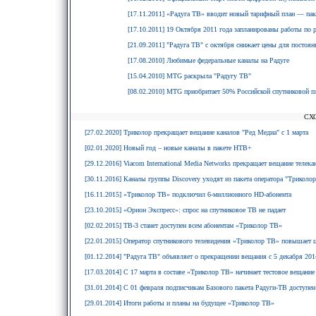
[17.11.2011] «Радуга ТВ» вводит новый тарифный план — па
[17.10.2011] 19 Октября 2011 года запланированы работы по 
[21.09.2011] "Радуга ТВ" с октября снижает цены для постоя
[17.08.2010] Любимые федеральные каналы на Радуге
[15.04.2010] MTG раскрыла "Радугу ТВ"
[08.02.2010] MTG приобритает 50% Российской спутниковой 
СХ
[27.02.2020] Триколор прекращает вещание каналов "Ред Медиа" с 1 марта
[02.01.2020] Новый год – новые каналы в пакете НТВ+
[29.12.2016] Viacom International Media Networks прекращает вещание телек
[30.11.2016] Каналы группы Discovery уходят из пакета оператора "Триколо
[16.11.2015] «Триколор ТВ» подключил 6-миллионного HD-абонента
[23.10.2015] «Орион Экспресс»: спрос на спутниковое ТВ не падает
[02.02.2015] ТВ-3 станет доступен всем абонентам «Триколор ТВ»
[22.01.2015] Оператор спутникового телевидения «Триколор ТВ» повышает 
[01.12.2014] "Радуга ТВ" объявляет о прекращении вещания с 5 декабря 2014
[17.03.2014] С 17 марта в составе «Триколор ТВ» начинает тестовое вещани
[31.01.2014] С 01 февраля подписчикам Базового пакета Радуги-ТВ доступе
[29.01.2014] Итоги работы и планы на будущее «Триколор ТВ»