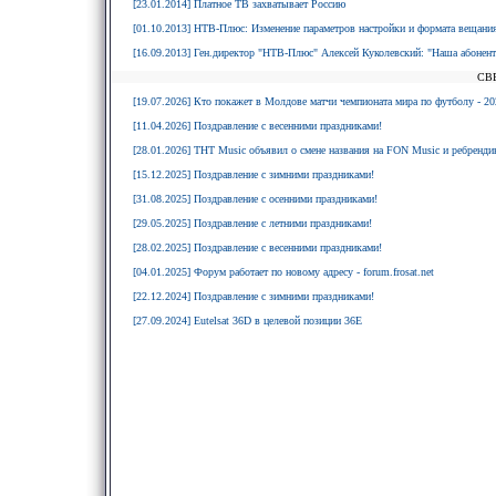
[23.01.2014] Платное ТВ захватывает Россию
[01.10.2013] НТВ-Плюс: Изменение параметров настройки и формата вещания
[16.09.2013] Ген.директор "НТВ-Плюс" Алексей Куколевский: "Наша абонентс
СВ
[19.07.2026] Кто покажет в Молдове матчи чемпионата мира по футболу - 20
[11.04.2026] Поздравление с весенними праздниками!
[28.01.2026] ТНТ Music объявил о смене названия на FON Music и ребрендин
[15.12.2025] Поздравление с зимними праздниками!
[31.08.2025] Поздравление с осенними праздниками!
[29.05.2025] Поздравление с летними праздниками!
[28.02.2025] Поздравление с весенними праздниками!
[04.01.2025] Форум работает по новому адресу - forum.frosat.net
[22.12.2024] Поздравление с зимними праздниками!
[27.09.2024] Eutelsat 36D в целевой позиции 36E