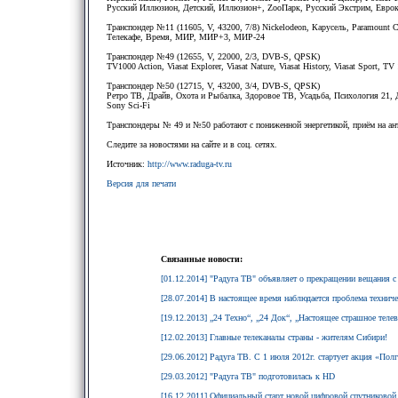
Русский Иллюзион, Детский, Иллюзион+, ZooПарк, Русский Экстрим, Еврок
Транспондер №11 (11605, V, 43200, 7/8) Nickelodeon, Карусель, Paramoun
Телекафе, Время, МИР, МИР+3, МИР-24
Транспондер №49 (12655, V, 22000, 2/3, DVB-S, QPSK)
TV1000 Action, Viasat Explorer, Viasat Nature, Viasat History, Viasat Sport, 
Транспондер №50 (12715, V, 43200, 3/4, DVB-S, QPSK)
Ретро ТВ, Драйв, Охота и Рыбалка, Здоровое ТВ, Усадьба, Психология 21,
Sony Sci-Fi
Транспондеры № 49 и №50 работают с пониженной энергетикой, приём на ан
Следите за новостями на сайте и в соц. сетях.
Источник:
http://www.raduga-tv.ru
Версия для печати
Связанные новости:
[01.12.2014] "Радуга ТВ" объявляет о прекращении вещания с 
[28.07.2014] В настоящее время наблюдается проблема техниче
[19.12.2013] „24 Техно“, „24 Док“, „Настоящее страшное теле
[12.02.2013] Главные телеканалы страны - жителям Сибири!
[29.06.2012] Радуга ТВ. С 1 июля 2012г. стартует акция «Пол
[29.03.2012] "Радуга ТВ" подготовилась к HD
[16.12.2011] Официальный старт новой цифровой спутниковой