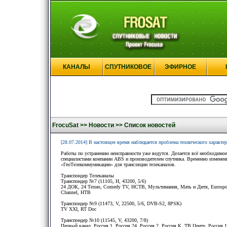
КАНАЛЫ
СПУТНИКОВОЕ
ЭФИРНОЕ
FrocuSat >>
Новости >>
Список новостей
[28.07.2014] В настоящее время наблюдается проблема технического характе
Работы по устранению неисправности уже ведутся. Делается всё необходимое
специалистами компании ABS и производителем спутника. Временно изменен
«ГеоТелекоммуникации» для трансляции телеканалов.
Транспондер Телеканалы
Транспондер №7 (11105, H, 43200, 5/6)
24 ДОК, 24 Техно, Comedy TV, НСТВ, Мультимания, Мать и Дитя, Eurosport, 
Channel, НТВ
Транспондер №9 (11473, V, 22500, 5/6, DVB-S2, 8PSK)
TV XXI, RT Doc
Транспондер №10 (11545, V, 43200, 7/8)
Первый канал, Россия 1, Россия 24, Россия 2, Россия К, ТВ Центр, Россия 