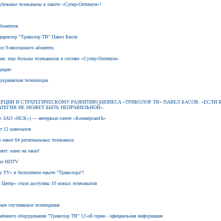
рубежные телеканалы в пакете «Супер-Оптимум»!
абонентов
директор "Триколор ТВ" Павел Басов
ил 9-миллионого абонента
ния: еще больше телеканалов в составе «Супер-Оптимум»
радио
 украинские телевизоры
ММЕРЦИИ И СТРАТЕГИЧЕСКОМУ РАЗВИТИЮ БИЗНЕСА «ТРИКОЛОР ТВ» ПАВЕЛ БАСОВ: «ЕСЛИ 
ТЕГИЯ НЕ МОЖЕТ БЫТЬ НЕПРАВИЛЬНОЙ».
кор ЗАО «НСК») — интервью газете «КоммерсантЪ»
т 12 кинозалов
 пакет 64 региональных телеканала
яет: кино на заказ!
вил HDTV
 TV» в бесплатном пакете "Триколора"!
 Центр» стали доступны 10 новых телеканалов
кое спутниковое телевидение
иёмного оборудования "Триколор ТВ" 12-ой серии - официальная информация