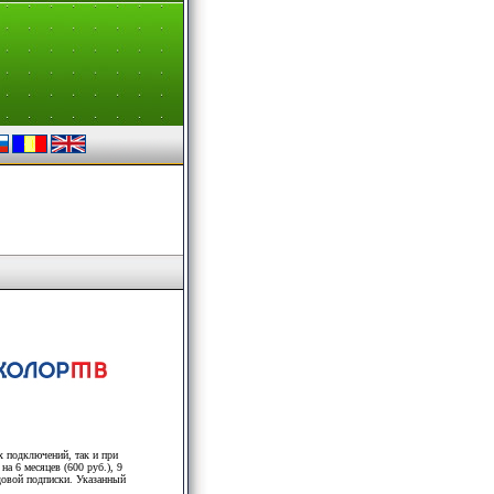
х подключений, так и при
на 6 месяцев (600 руб.), 9
одовой подписки. Указанный