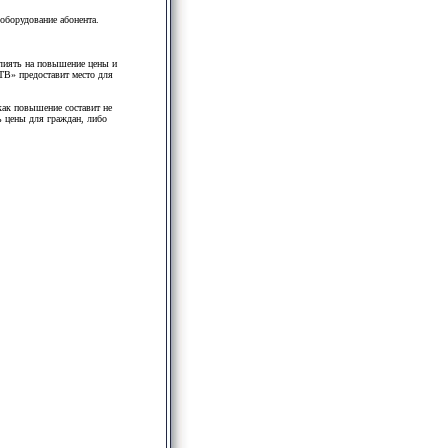
оборудование абонента.
лиять на повышение цены и
ТВ» предоставит место для
 как повышение составит не
ь цены для граждан, либо