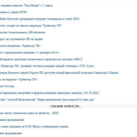
 вещание каналов "Ред Медиа" с 1 марта
каналы в пакете НТВ+
l Media Networks прекращает вещание телеканалов в сетях МТС
very уходят из пакета оператора "Триколор ТВ"
ключил 6-миллионного HD-абонента
прос на спутниковое ТВ не падает
н всем абонентам «Триколор ТВ»
ет о прекращении вещания с 5 декабря 2014 г.
аблюдается проблема технического характера на спутнике ABS-2
е «Триколор ТВ» начинает тестовое вещание новый телеканал «СТС Love».
счикам Базового пакета Радуги-ТВ доступен новый фильмовой телеканал Paramount Channel.
ны на будущее «Триколор ТВ»
вает Россию
е параметров настройки и формата вещания некоторых каналов с 01.10.2013
люс" Алексей Куколевский: "Наша абонентская база вырастет в пять раз"
СВЕЖИЕ НОВОСТИ...
ве матчи чемпионата мира по футболу - 2026
нними праздниками!
 смене названия на FON Music и ребрендинге канала
ими праздниками!