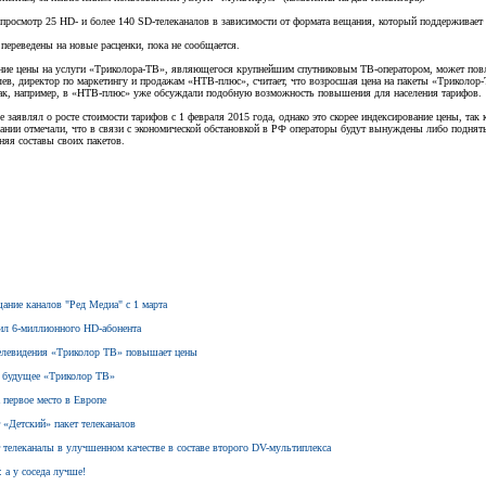
просмотр 25 HD- и более 140 SD-телеканалов в зависимости от формата вещания, который поддерживает 
 переведены на новые расценки, пока не сообщается.
ение цены на услуги «Триколора-ТВ», являющегося крупнейшим спутниковым ТВ-оператором, может пов
ев, директор по маркетингу и продажам «НТВ-плюс», считает, что возросшая цена на пакеты «Триколор-
Так, например, в «НТВ-плюс» уже обсуждали подобную возможность повышения для населения тарифов.
е заявлял о росте стоимости тарифов с 1 февраля 2015 года, однако это скорее индексирование цены, так
пании отмечали, что в связи с экономической обстановкой в РФ операторы будут вынуждены либо поднят
няя составы своих пакетов.
щание каналов "Ред Медиа" с 1 марта
ил 6-миллионного HD-абонента
 телевидения «Триколор ТВ» повышает цены
а будущее «Триколор ТВ»
 первое место в Европе
 «Детский» пакет телеканалов
т телеканалы в улучшенном качестве в составе второго DV-мультиплекса
 а у соседа лучше!