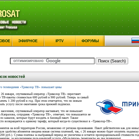
ОВОЕ
ЭФИРНОЕ
IPTV
ФОРУМЫ
сок новостей
ого телевидения «Триколор ТВ» повышает цены
 26 января, спутниковый оператор «Триколор ТВ» перестанет
 ТВ-пакеты стоимостью 600 рублей и 900 рублей. Теперь за самый
латить 1 200 рублей в год. При этом отмечается, что по новым
вать услугу после окончания срока прежней подписки.
населения, спутниковый оператор настаивает, что не повышает
а Капралова, сотрудник «Триколор ТВ», отмечает, что повышается не
сло каналов, которые будут входить в базовый пакет. Также
сто возвращается к единому тарифу, который когда-то существовал в «Триколор-ТВ».
нентов на всей территории России, независимо от региона проживания. Пакет действителен как для новы
ля удобства абонентов введена новая система платежей, так, с 26 января можно будет оплатить подписку 
(1200 руб.). Сумма платежа за выбранный период не увеличена и остается пропорциональной стоимости г
онентам, за исключением пользователей услуги «Мультирум» (комплекты на два телевизора).