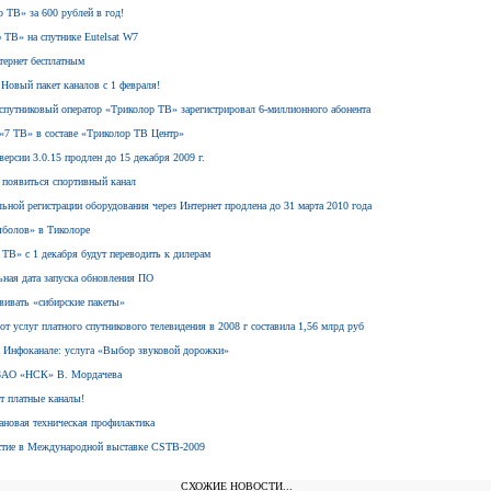
р ТВ» за 600 рублей в год!
 ТВ» на спутнике Eutelsat W7
нтернет бесплатным
Новый пакет каналов с 1 февраля!
спутниковый оператор «Триколор ТВ» зарегистрировал 6-миллионного абонента
 «7 ТВ» в составе «Триколор ТВ Центр»
ерсии 3.0.15 продлен до 15 декабря 2009 г.
 появиться спортивный канал
ьной регистрации оборудования через Интернет продлена до 31 марта 2010 года
ыболов» в Тиколоре
 ТВ» с 1 декабря будут переводить к дилерам
льная дата запуска обновления ПО
звивать «сибирские пакеты»
т услуг платного спутникового телевидения в 2008 г составила 1,56 млрд руб
а Инфоканале: услуга «Выбор звуковой дорожки»
а ЗАО «НСК» В. Мордачева
т платные каналы!
лановая техническая профилактика
астие в Международной выставке CSTB-2009
СХОЖИЕ НОВОСТИ...