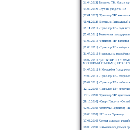
[11.04.2012] Триколор ТВ. Новые за
[05.03.2012] Спутник уходит в HD
[27.01.2012] "Триколор ТВ" накопил 
[05.01.2012] Интервью: Генеральный 
[01.11.2011] «Триколор ТВ» подключ
[02.09.2011] Технология геокодирова
[01.09.2011] "Триколор ТВ" включил 
[01.08.2011] «Триколор ТВ» войдет в
[21.07.2011] В регионы на подработку
[08.07.2011] ДИРЕКТОР ПО КО
ХОРОШИМИ ТЕМПАМИ, ЕГО СТРА
[04.07.2011] В.Мордачёев (ген.дире
[29.06.2011] «Триколор ТВ» открывае
[05.02.2011] «Триколор ТВ» добавит в
[22.12.2010] «Триколор ТВ» представл
[19.12.2010] "Триколор ТВ" пригото
[28.10.2010] «Спорт Плюс» и «Comedy
[02.09.2010] Абонентам «Триколор ТВ
[10.08.2010] НТВ плюс Триколор
[17.06.2010] Хакеры взломали российс
[08.06.2010] Вниманию владельцев пр