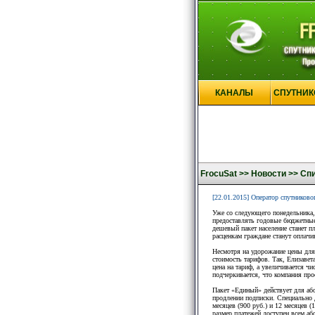
КАНАЛЫ
СПУТНИК
FrocuSat >>
Новости >>
Спи
[22.01.2015] Оператор спутников
Уже со следующего понедельника,
предоставлять годовые бюджетные
дешевый пакет население станет п
расценкам граждане станут оплачи
Несмотря на удорожание цены для 
стоимость тарифов. Так, Елизавет
цена на тариф, а увеличивается чи
подчеркивается, что компания про
Пакет «Единый» действует для або
продлении подписки. Специально д
месяцев (900 руб.) и 12 месяцев 
размер платежей доступен всем аб