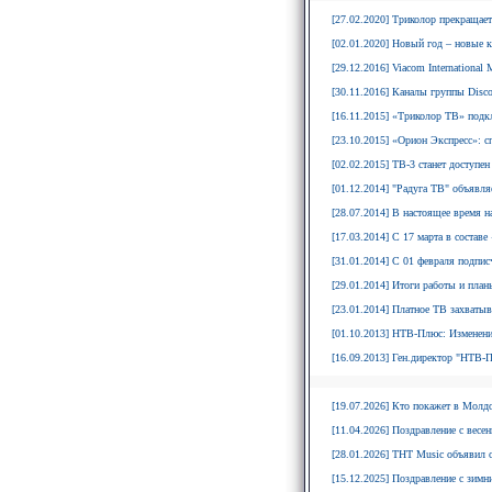
[27.02.2020] Триколор прекращает
[02.01.2020] Новый год – новые 
[29.12.2016] Viacom Internationa
[30.11.2016] Каналы группы Disco
[16.11.2015] «Триколор ТВ» под
[23.10.2015] «Орион Экспресс»: с
[02.02.2015] ТВ-3 станет доступе
[01.12.2014] "Радуга ТВ" объявля
[28.07.2014] В настоящее время н
[17.03.2014] С 17 марта в состав
[31.01.2014] С 01 февраля подпи
[29.01.2014] Итоги работы и пла
[23.01.2014] Платное ТВ захваты
[01.10.2013] НТВ-Плюс: Изменени
[16.09.2013] Ген.директор "НТВ-П
[19.07.2026] Кто покажет в Молдо
[11.04.2026] Поздравление с весе
[28.01.2026] ТНТ Music объявил о
[15.12.2025] Поздравление с зимн