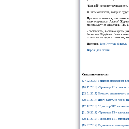
"Единый" позволит осуществлять 
О числе абонентов, которые будут
При этом отмечается, что повыш
иных операторов. Алексей Журавл
маневра другим операторам ТВ. 
«Ростелеком», в свою очередь, уж
более чем 30 рублей. Ранее в ком
отказаться от дорогих каналов, ме
Источник:
http://www.tv-digest.ru
Версия для печати
Связанные новости:
[27.02.2020] Триколор прекращает ве
[16.11.2015] «Триколор ТВ» подключ
[22.01.2015] Оператор спутникового
[29.01.2014] Итоги работы и планы н
[17.12.2013] "Триколор ТВ" вышел на
[01.06.2013] «Триколор ТВ» запускает
[29.11.2012] «Триколор ТВ» запускае
[15.07.2012] Спутниковое телевидение: