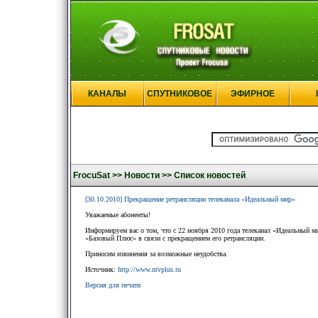
КАНАЛЫ
СПУТНИКОВОЕ
ЭФИРНОЕ
FrocuSat >>
Новости >>
Список новостей
[30.10.2010] Прекращение ретрансляции телеканала «Идеальный мир»
Уважаемые абоненты!
Информируем вас о том, что с 22 ноября 2010 года телеканал «Идеальный ми
«Базовый Плюс» в связи с прекращением его ретрансляции.
Приносим извинения за возможные неудобства.
Источник:
http://www.ntvplus.ru
Версия для печати