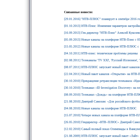
Связанные новости:
[29.01.2016] "НТВ-ПЛЮС" планирует в сентябре 2016 г
[01.10.2013] НТВ-Плюс: Изменение параметров настройк
[16.09.2013] Ген.директор "НТВ-Плюс" Алексей Куколевс
[05.09.2013] Новые каналы на платформе НТВ-Плюс с 05
[15.05.2012] Новые каналы на платформе НТВ-ПЛЮС с 
[04.10.2011] НТВ-плюс: технические проблемы решены
[02.08.2011] Телеканалы 'TV XXI', 'Русский Иллюзион',
[08.07.2011] НТВ-ПЛЮС запускает новый пакет канал
[22.04.2011] Новый пакет каналов «Открытие» на НТВ-
[30.10.2010] Прекращение ретрансляции телеканала «Ид
[30.10.2010] Телеканал «ID Investigation Discovery» н
[08.09.2010] Телеканал «Дождь» на платформе НТВ-П
[21.08.2010] Дмитрий Самохин: «Для российского футбол
[04.08.2010] Новые каналы на платформе НТВ-ПЛЮС
[15.07.2010] Четыре новых канала на платформе НТВ-П
[26.05.2010] Гендиректор «НТВ–ПЛЮС» Дмитрий Самохин
[12.02.2010] Самый полный показ Олимпиады в Ванку
[21.08.2009] НТВ-ПЛЮС запускает новый пакет «Лайт»