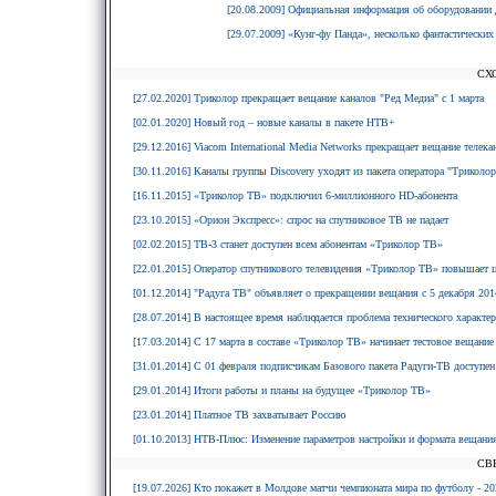
[20.08.2009] Официальная информация об оборудовании 
[29.07.2009] «Кунг-фу Панда», несколько фантастических
СХ
[27.02.2020] Триколор прекращает вещание каналов "Ред Медиа" с 1 марта
[02.01.2020] Новый год – новые каналы в пакете НТВ+
[29.12.2016] Viacom International Media Networks прекращает вещание телек
[30.11.2016] Каналы группы Discovery уходят из пакета оператора "Триколо
[16.11.2015] «Триколор ТВ» подключил 6-миллионного HD-абонента
[23.10.2015] «Орион Экспресс»: спрос на спутниковое ТВ не падает
[02.02.2015] ТВ-3 станет доступен всем абонентам «Триколор ТВ»
[22.01.2015] Оператор спутникового телевидения «Триколор ТВ» повышает 
[01.12.2014] "Радуга ТВ" объявляет о прекращении вещания с 5 декабря 2014
[28.07.2014] В настоящее время наблюдается проблема технического характе
[17.03.2014] С 17 марта в составе «Триколор ТВ» начинает тестовое вещани
[31.01.2014] С 01 февраля подписчикам Базового пакета Радуги-ТВ доступе
[29.01.2014] Итоги работы и планы на будущее «Триколор ТВ»
[23.01.2014] Платное ТВ захватывает Россию
[01.10.2013] НТВ-Плюс: Изменение параметров настройки и формата вещания
СВ
[19.07.2026] Кто покажет в Молдове матчи чемпионата мира по футболу - 20