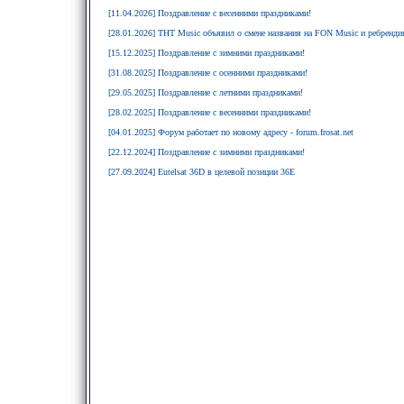
[11.04.2026] Поздравление с весенними праздниками!
[28.01.2026] ТНТ Music объявил о смене названия на FON Music и ребрендин
[15.12.2025] Поздравление с зимними праздниками!
[31.08.2025] Поздравление с осенними праздниками!
[29.05.2025] Поздравление с летними праздниками!
[28.02.2025] Поздравление с весенними праздниками!
[04.01.2025] Форум работает по новому адресу - forum.frosat.net
[22.12.2024] Поздравление с зимними праздниками!
[27.09.2024] Eutelsat 36D в целевой позиции 36E