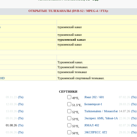
ОТКРЫТЫЕ ТЕЛЕКАНАЛЫ (DVB-S2 / MPEG-4 / FTA):
)
туркменский канал
туркменский канал
туркменский канал
туркменский канал
Туркменский канал.
Туркменский телеканал.
туркменский телеканал
t HD
Туркменский спортивный телеканал.
СПУТНИКИ
09.11.23
(Tn)
Ямал 202 / 601
07.02.26
(Tn)
49°E,
12.03.26
(Tn)
Белинтерсат-1
28.03.25
(Tn)
51.5°E,
13.03.26
(Tn)
Turkmenalem / MonacoSat
14.07.26
(Tn)
52°E,
09.01.26
(Tn)
Экспресс AM6, Yahsat-1A
22.06.26
(Tn)
53°E,
01.08.26
(Tn)
ЯМАЛ 402
02.07.26
(Tn)
55°E,
03.06.26
(Tn)
ЭКСПРЕСС АТ2
29.05.26
(Tn)
56°E,