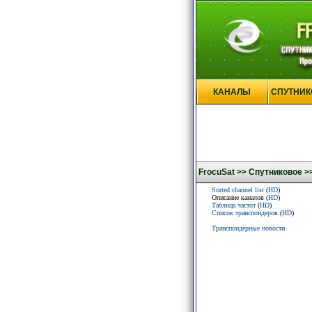
КАНАЛЫ
СПУТНИК
FrocuSat >>
Спутниковое >
Sorted channel list
(
HD
)
Описание каналов (
HD
)
Таблица частот
(
HD
)
Список транспондеров
(
HD
)
Транспондерные новости