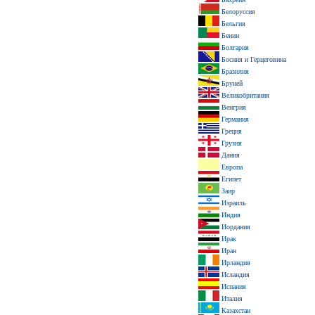
Белоруссия
Бельгия
Бенин
Болгария
Босния и Герцеговина
Бразилия
Бруней
Великобритания
Венгрия
Германия
Греция
Грузия
Дания
Европа
Египет
Заир
Израиль
Индия
Иордания
Ирак
Иран
Ирландия
Исландия
Испания
Италия
Казахстан