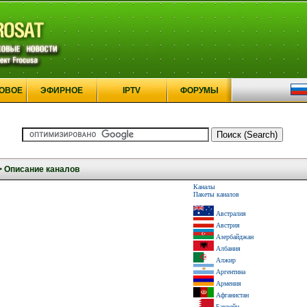
ОВОЕ
ЭФИРНОЕ
IPTV
ФОРУМЫ
>
Описание каналов
Каналы
Пакеты каналов
Австралия
Австрия
Азербайджан
Албания
Алжир
Аргентина
Армения
Афганистан
Бахрейн