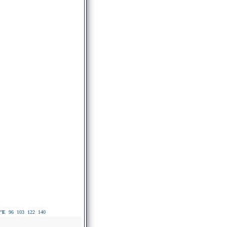
°E
96
103
122
140