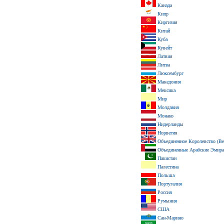
Канада
Кипр
Киргизия
Китай
Куба
Кувейт
Латвия
Литва
Люксембург
Македония
Мексика
Мир
Молдавия
Монако
Нидерланды
Норвегия
Объединенное Королевство (Ве
Объединенные Арабские Эмир
Пакистан
Палестина
Польша
Португалия
Россия
Румыния
США
Сан-Марино