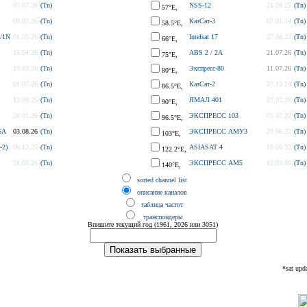
07.07.26
(Tn)
NSS-12
21.09.25
(Tn)
57°E,
09.02.26
(Tn)
КазСат-3
07.01.24
(Tn)
58.5°E,
/1N
01.05.26
(Tn)
Intelsat 17
27.08.23
(Tn)
66°E,
15.04.26
(Tn)
ABS 2 / 2A
21.07.26
(Tn)
75°E,
19.03.20
(Tn)
Экспресс-80
11.07.26
(Tn)
80°E,
01.07.26
(Tn)
КазСат-2
27.12.14
(Tn)
86.5°E,
12.09.25
(Tn)
ЯМАЛ 401
27.02.26
(Tn)
90°E,
28.01.26
(Tn)
ЭКСПРЕСС 103
05.07.22
(Tn)
96.5°E,
6A
03.08.26
(Tn)
ЭКСПРЕСС АМУ3
29.06.22
(Tn)
103°E,
-2)
06.12.25
(Tn)
ASIASAT 4
19.06.22
(Tn)
122.2°E,
31.05.26
(Tn)
ЭКСПРЕСС AM5
12.03.26
(Tn)
140°E,
sorted channel list
описание каналов
таблица частот
транспондеры
Впишите текущий год (1961, 2026 или 3051)
*sat upd