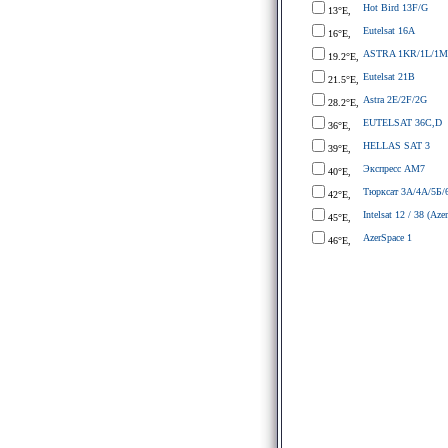
Hot Bird 13F/G
13°E,
Eutelsat 16A
16°E,
ASTRA 1KR/1L/1M
19.2°E,
Eutelsat 21B
21.5°E,
Astra 2E/2F/2G
28.2°E,
EUTELSAT 36C,D
36°E,
HELLAS SAT 3
39°E,
Экспресс АМ7
40°E,
Тюрксат 3A/4A/5Б/
42°E,
Intelsat 12 / 38 (Azer
45°E,
AzerSpace 1
46°E,