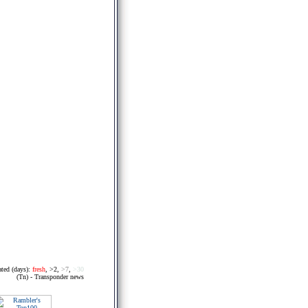
ated (days):
fresh
,
>2
,
>7
,
>30
(Tn) - Transponder news