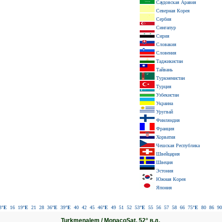
Саудовская Аравия
Северная Корея
Сербия
Сингапур
Сирия
Словакия
Словения
Таджикистан
Тайвань
Туркменистан
Турция
Узбекистан
Украина
Уругвай
Финляндия
Франция
Хорватия
Чешская Республика
Швейцария
Швеция
Эстония
Южная Корея
Япония
3
°E
16
19
°E
21
28
36
°E
39
°E
40
42
45
46
°E
49
51
52
53
°E
55
56
57
58
66
75
°E
80
86
90
Turkmenalem / MonacoSat, 52° в.д.