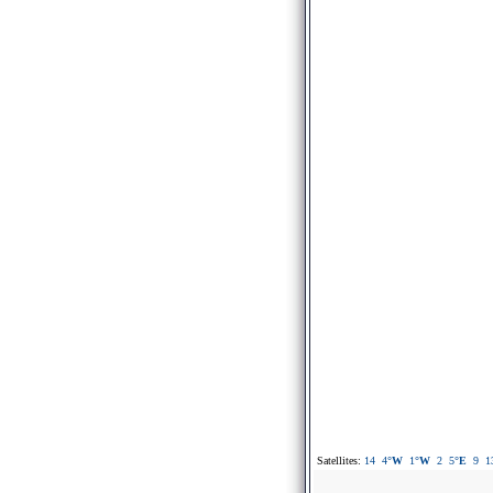
Satellites:
14
4
°W
1
°W
2
5
°E
9
1