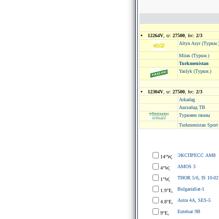
12264V
, sr:
27500
, fec:
2/3
Altyn Asyr (Туркм.
Miras (Туркм.)
Turkmenistan
Yaslyk (Туркм.)
12304V
, sr:
27500
, fec:
2/3
Arkadag
Ашхабад ТВ
Туркмен овазы
Turkmenistan Spor
ЭКСПРЕСС АМ8
14°W,
AMOS 3
4°W,
THOR 5/6, IS 10-02
1°W,
BulgariaSat-1
1.9°E,
Astra 4A, SES-5
4.8°E,
Eutelsat 9B
9°E,