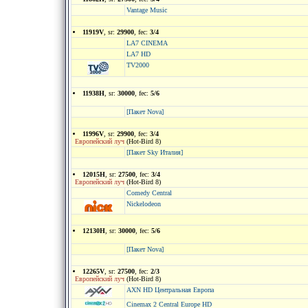
Vantage Music
11919V
, sr:
29900
, fec:
3/4
LA7 CINEMA
LA7 HD
TV2000
11938H
, sr:
30000
, fec:
5/6
[Пакет Nova]
11996V
, sr:
29900
, fec:
3/4
Европейский луч
(Hot-Bird 8)
[Пакет Sky Италия]
12015H
, sr:
27500
, fec:
3/4
Европейский луч
(Hot-Bird 8)
Comedy Central
Nickelodeon
12130H
, sr:
30000
, fec:
5/6
[Пакет Nova]
12265V
, sr:
27500
, fec:
2/3
Европейский луч
(Hot-Bird 8)
AXN HD Центральная Европа
Cinemax 2 Central Europe HD