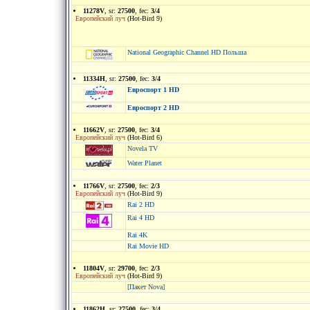
11278V
, sr:
27500
, fec:
3/4
Европейский луч
(Hot-Bird 9)
National Geographic Channel HD Польша
11334H
, sr:
27500
, fec:
3/4
Евроспорт 1 HD
Евроспорт 2 HD
11662V
, sr:
27500
, fec:
3/4
Европейский луч
(Hot-Bird 6)
Novela TV
Water Planet
11766V
, sr:
27500
, fec:
2/3
Европейский луч
(Hot-Bird 9)
Rai 2 HD
Rai 4 HD
Rai 4K
Rai Movie HD
11804V
, sr:
29700
, fec:
2/3
Европейский луч
(Hot-Bird 9)
[Пакет Nova]
11862H
, sr:
27500
, fec:
3/4