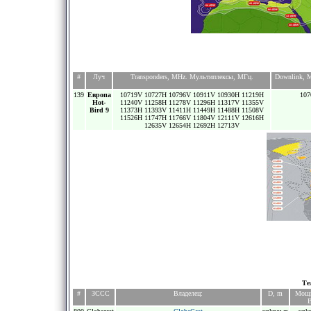
#
Луч
Transponders, MHz. Мультиплексы, МГц.
Downlink, 
139
Европа
10719V 10727H 10796V 10911V 10930H 11219H
107
Hot-
11240V 11258H 11278V 11296H 11317V 11355V
Bird 9
11373H 11393V 11411H 11449H 11488H 11508V
11526H 11747H 11766V 11804V 12111V 12616H
12635V 12654H 12692H 12713V
Те
#
ЗССС
Владелец:
D, m
Мощн