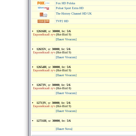
Fox HD Polska
Polsat Sport Extra HD
The History Channel HD UK
TVP2 HD
12616H
, sr:
30000
, fec:
5/6
Европейский луч
(Hot-Bird 9)
[Пакет Vivacom]
12635V
, sr:
30000
, fec:
5/6
Европейский луч
(Hot-Bird 9)
[Пакет Vivacom]
12654H
, sr:
30000
, fec:
5/6
Европейский луч
(Hot-Bird 9)
[Пакет Vivacom]
12673V
, sr:
30000
, fec:
5/6
Европейский луч
(Hot-Bird 8)
[Пакет Vivacom]
12713V
, sr:
30000
, fec:
5/6
Европейский луч
(Hot-Bird 9)
[Пакет Vivacom]
12731H
, sr:
30000
, fec:
5/6
[Пакет Nova]