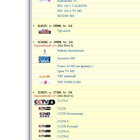
Radionorba TV
RTL 102.5 CALIENTE
RTL 102.5 TV HD
RUDAW HD
11432V
, sr:
29900
, fec:
3/4
TgCom24
11566H
, sr:
29900
, fec:
3/4
Европейский луч
(Hot-Bird 8)
Bahrain International
Euronews HD
France 24 HD (на француз.)
Qatar TV HD
TRT арабский
TRT WORLD HD
11585V
, sr:
27500
, fec:
5/6
Европейский луч
(Hot-Bird 6)
CCTV4
CGTN
CGTN Documentary
CGTN F
CGTN Русский
CGTN-A
CGTN-E