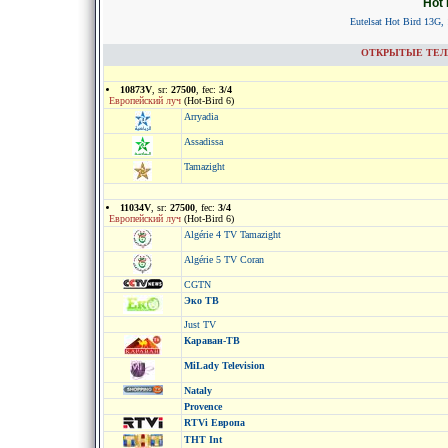
Hot 
Eutelsat Hot Bird 13G, 
ОТКРЫТЫЕ ТЕЛЕК
10873V
, sr:
27500
, fec:
3/4
Европейский луч
(Hot-Bird 6)
Arryadia
Assadissa
Tamazight
11034V
, sr:
27500
, fec:
3/4
Европейский луч
(Hot-Bird 6)
Algérie 4 TV Tamazight
Algérie 5 TV Coran
CGTN
Эко ТВ
Just TV
Караван-ТВ
MiLady Television
Nataly
Provence
RTVi Европа
ТНТ Int