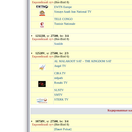
Европейский луч
(Hot-Bird 8)
EWTN Europe
Simaye Azadi Iran National TV
TELE CONGO
Tunisie Nationale
12322H
, sr:
27500
, fec:
3/4
Европейский луч
(Hot-Bird 8)
Sonlife
12520V
, sr:
27500
, fec:
2/3
Европейский луч
(Hot-Bird 6)
AL MALAKOOT SAT – THE KINGDOM SAT
Angel TV
CIRA TV
redpath
Ronahi TV
SLNTV
SMTV
STERK TV
Кодированные кан
10758V
, sr:
27500
, fec:
3/4
Европейский луч
(Hot-Bird 8)
[Пакет Polsat]