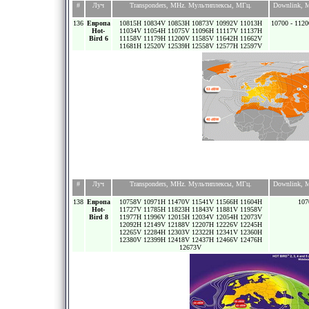
#
Луч
Transponders, MHz. Мультиплексы, МГц.
Downlink, 
136
Европа
10815H 10834V 10853H 10873V 10992V 11013H
10700 - 1120
Hot-
11034V 11054H 11075V 11096H 11117V 11137H
Bird 6
11158V 11179H 11200V 11585V 11642H 11662V
11681H 12520V 12539H 12558V 12577H 12597V
#
Луч
Transponders, MHz. Мультиплексы, МГц.
Downlink, 
138
Европа
10758V 10971H 11470V 11541V 11566H 11604H
107
Hot-
11727V 11785H 11823H 11843V 11881V 11958V
Bird 8
11977H 11996V 12015H 12034V 12054H 12073V
12092H 12149V 12188V 12207H 12226V 12245H
12265V 12284H 12303V 12322H 12341V 12360H
12380V 12399H 12418V 12437H 12466V 12476H
12673V