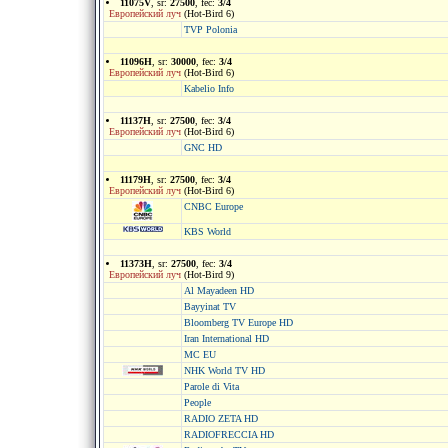
11075V
, sr:
27500
, fec:
3/4
Европейский луч
(Hot-Bird 6)
TVP Polonia
11096H
, sr:
30000
, fec:
3/4
Европейский луч
(Hot-Bird 6)
Kabelio Info
11137H
, sr:
27500
, fec:
3/4
Европейский луч
(Hot-Bird 6)
GNC HD
11179H
, sr:
27500
, fec:
3/4
Европейский луч
(Hot-Bird 6)
CNBC Europe
KBS World
11373H
, sr:
27500
, fec:
3/4
Европейский луч
(Hot-Bird 9)
Al Mayadeen HD
Bayyinat TV
Bloomberg TV Europe HD
Iran International HD
MC EU
NHK World TV HD
Parole di Vita
People
RADIO ZETA HD
RADIOFRECCIA HD