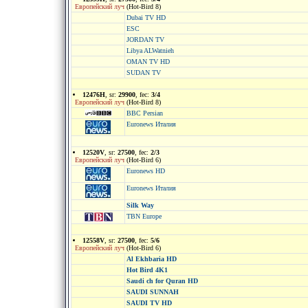
Европейский луч
(Hot-Bird 8)
Dubai TV HD
ESC
JORDAN TV
Libya ALWatnieh
OMAN TV HD
SUDAN TV
12476H
, sr:
29900
, fec:
3/4
Европейский луч
(Hot-Bird 8)
BBC Persian
Euronews Италия
12520V
, sr:
27500
, fec:
2/3
Европейский луч
(Hot-Bird 6)
Euronews HD
Euronews Италия
Silk Way
TBN Europe
12558V
, sr:
27500
, fec:
5/6
Европейский луч
(Hot-Bird 6)
Al Ekhbaria HD
Hot Bird 4K1
Saudi ch for Quran HD
SAUDI SUNNAH
SAUDI TV HD