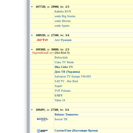
10775H
, sr:
29900
, fec:
2/3
Kabelio BVN
wedo Big Stories
wedo Movies
wedo Sports
10892H
, sr:
27500
, fec:
3/4
Arte Франция
10930H
, sr:
30000
, fec:
2/3
Европейский луч
(Hot-Bird 9)
BeJoy.kids
Class TV Moda
Dlia Ciebe TV
Дом ТВ (Украина)
Salvation TV Europe VM-093
SAT.TV - Hot Bird
Super!
TVP Polonia
UATV
Value 24
10949V
, sr:
27500
, fec:
3/4
Belarus Tomorrow
Белсат ТВ
CurrentTime (Настоящее Время)