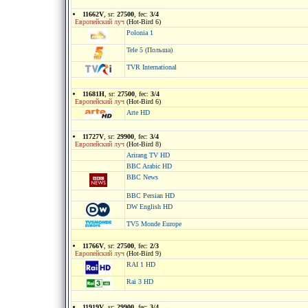
11662V
, sr:
27500
, fec:
3/4
Европейский луч
(Hot-Bird 6)
Polonia 1
Tele 5 (Польша)
TVR International
11681H
, sr:
27500
, fec:
3/4
Европейский луч
(Hot-Bird 6)
Arte HD
11727V
, sr:
29900
, fec:
3/4
Европейский луч
(Hot-Bird 8)
Arirang TV HD
BBC Arabic HD
BBC News
BBC Persian HD
DW English HD
TV5 Monde Europe
11766V
, sr:
27500
, fec:
2/3
Европейский луч
(Hot-Bird 9)
RAI 1 HD
Rai 3 HD
11919V
, sr:
29900
, fec:
3/4