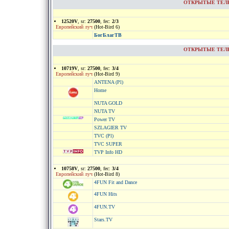
ОТКРЫТЫЕ ТЕЛЕКА
12520V
, sr:
27500
, fec:
2/3
Европейский луч
(Hot-Bird 6)
БогБлагТВ
ОТКРЫТЫЕ ТЕЛЕКА
10719V
, sr:
27500
, fec:
3/4
Европейский луч
(Hot-Bird 9)
ANTENA (Pl)
Home
NUTA GOLD
NUTA TV
Power TV
SZLAGIER TV
TVC (Pl)
TVC SUPER
TVP Info HD
10758V
, sr:
27500
, fec:
3/4
Европейский луч
(Hot-Bird 8)
4FUN Fit and Dance
4FUN Hits
4FUN.TV
Stars.TV