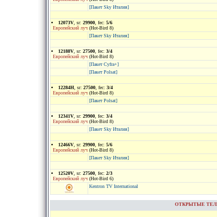
[Пакет Sky Италия]
12073V
, sr:
29900
, fec:
5/6
Европейский луч
(Hot-Bird 8)
[Пакет Sky Италия]
12188V
, sr:
27500
, fec:
3/4
Европейский луч
(Hot-Bird 8)
[Пакет Cyfra+]
[Пакет Polsat]
12284H
, sr:
27500
, fec:
3/4
Европейский луч
(Hot-Bird 8)
[Пакет Polsat]
12341V
, sr:
29900
, fec:
3/4
Европейский луч
(Hot-Bird 8)
[Пакет Sky Италия]
12466V
, sr:
29900
, fec:
5/6
Европейский луч
(Hot-Bird 8)
[Пакет Sky Италия]
12520V
, sr:
27500
, fec:
2/3
Европейский луч
(Hot-Bird 6)
Kentron TV International
ОТКРЫТЫЕ ТЕЛЕК