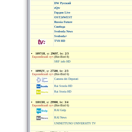
DW Русский
eQtv
Гордон Live
OST24WEST
Russia Future
Свобода
Svoboda News
Svoboda+
TV8 HD
10971H
, sr:
29697
, fec:
2/3
Европейский луч
(Hot-Bird 8)
SRF info HD
10992V
, sr:
27500
, fec:
2/3
Европейский луч
(Hot-Bird 6)
Camera dei Deputati
Rai Scuola HD
Rai Storia HD
11013H
, sr:
29900
, fec:
3/4
Европейский луч
(Hot-Bird 6)
RAI Gulp
RAI News
UNINETTUNO UNIVERSITY TV