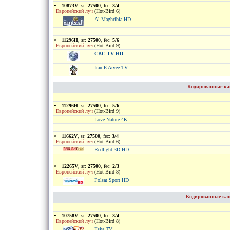
10873V
, sr:
27500
, fec:
3/4
Европейский луч
(Hot-Bird 6)
Al Maghribia HD
11296H
, sr:
27500
, fec:
5/6
Европейский луч
(Hot-Bird 9)
CBC TV HD
Iran E Aryee TV
Кодированные кан
11296H
, sr:
27500
, fec:
5/6
Европейский луч
(Hot-Bird 9)
Love Nature 4K
11662V
, sr:
27500
, fec:
3/4
Европейский луч
(Hot-Bird 6)
Redlight 3D-HD
12265V
, sr:
27500
, fec:
2/3
Европейский луч
(Hot-Bird 8)
Polsat Sport HD
Кодированные кан
10758V
, sr:
27500
, fec:
3/4
Европейский луч
(Hot-Bird 8)
Eska TV