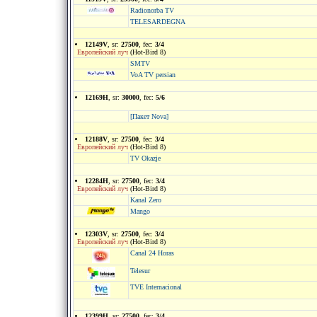
Radionorba TV
TELESARDEGNA
12149V
, sr:
27500
, fec:
3/4
Европейский луч
(Hot-Bird 8)
SMTV
VoA TV persian
12169H
, sr:
30000
, fec:
5/6
[Пакет Nova]
12188V
, sr:
27500
, fec:
3/4
Европейский луч
(Hot-Bird 8)
TV Okazje
12284H
, sr:
27500
, fec:
3/4
Европейский луч
(Hot-Bird 8)
Kanal Zero
Mango
12303V
, sr:
27500
, fec:
3/4
Европейский луч
(Hot-Bird 8)
Canal 24 Horas
Telesur
TVE Internacional
12399H
, sr:
27500
, fec:
3/4