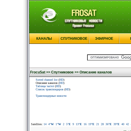
КАНАЛЫ
СПУТНИКОВОЕ
ЭФИРНОЕ
FrocuSat >>
Спутниковое >>
Описание каналов
Sorted channel list
(
HD
)
Описание каналов (
HD
)
Таблица частот
(
HD
)
Список транспондеров
(
HD
)
Транспондерные новости
Satellites:
14
4
°W
1
°W
2
5
°E
9
13
°E
16
19
°E
21
28
36
°E
39
°E
40
42