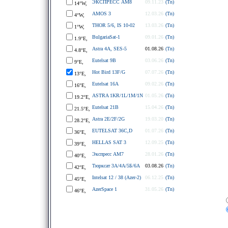
ЭКСПРЕСС АМ8
09.11.23
(Tn)
14°W,
AMOS 3
12.03.26
(Tn)
4°W,
THOR 5/6, IS 10-02
13.03.26
(Tn)
1°W,
BulgariaSat-1
09.01.26
(Tn)
1.9°E,
Astra 4A, SES-5
01.08.26
(Tn)
4.8°E,
Eutelsat 9B
03.06.26
(Tn)
9°E,
Hot Bird 13F/G
07.07.26
(Tn)
13°E,
Eutelsat 16A
09.02.26
(Tn)
16°E,
ASTRA 1KR/1L/1M/1N
01.05.26
(Tn)
19.2°E,
Eutelsat 21B
15.04.26
(Tn)
21.5°E,
Astra 2E/2F/2G
19.03.20
(Tn)
28.2°E,
EUTELSAT 36C,D
01.07.26
(Tn)
36°E,
HELLAS SAT 3
12.09.25
(Tn)
39°E,
Экспресс АМ7
28.01.26
(Tn)
40°E,
Тюрксат 3A/4A/5Б/6A
03.08.26
(Tn)
42°E,
Intelsat 12 / 38 (Azer-2)
06.12.25
(Tn)
45°E,
AzerSpace 1
31.05.26
(Tn)
46°E,