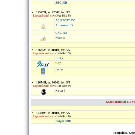
SBC HD
12577H
, sr:
27500
, fec:
3/4
Европейский луч
(Hot-Bird 6)
ACISPORT TV
Al Jazeera HD
GNC HD
Noursat
12635V
, sr:
30000
, fec:
5/6
Европейский луч
(Hot-Bird 9)
BHTV
City
PPTV
12654H
, sr:
30000
, fec:
5/6
Европейский луч
(Hot-Bird 9)
Канал 3
Кодированные HEVC 
12380V
, sr:
30000
, fec:
5/6
Европейский луч
(Hot-Bird 8)
Insight UHD
Footprints. Кар