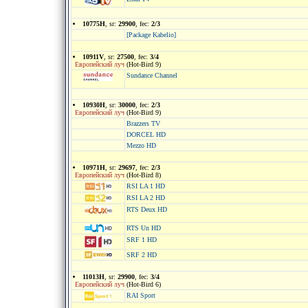
10775H
, sr:
29900
, fec:
2/3
[Package Kabelio]
10911V
, sr:
27500
, fec:
3/4
Европейский луч
(Hot-Bird 9)
Sundance Channel
10930H
, sr:
30000
, fec:
2/3
Европейский луч
(Hot-Bird 9)
Brazzers TV
DORCEL HD
Mezzo HD
10971H
, sr:
29697
, fec:
2/3
Европейский луч
(Hot-Bird 8)
RSI LA 1 HD
RSI LA 2 HD
RTS Deux HD
RTS Un HD
SRF 1 HD
SRF 2 HD
11013H
, sr:
29900
, fec:
3/4
Европейский луч
(Hot-Bird 6)
RAI Sport