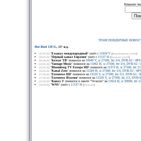
Впишите тек
ТРАНСПОНДЕРНЫЕ НОВОС
Hot Bird 13F/G
, 13° в.д.
'8 канал международный'
ушёл с
11034 V
[07.07.26]
[
forum.frosat.net
, yorick
]
'Первый канал Евразия'
ушёл с
11137 H
[03.07.26]
[
frocus.net
, yorick
]
'Белсат ТВ'
появился на
10949 V, sr 27500, fec 3/4, DVB-S2 / 8
[01.06.26]
'Vantage Music'
появился на
11862 H, sr 27500, fec 3/4, DVB-S2 
[23.05.26]
'Bloomberg TV Europe HD'
появился на
11373 H, sr 27500, fec 
[22.05.26]
'Kanal Zero'
появился на
12284 H, sr 27500, fec 3/4, DVB-S2 / 
[22.05.26]
'Euronews HD'
появился на
12520 V, sr 27500, fec 2/3, DVB-S2 
[17.04.26]
'Euronews Италия'
появился на
12520 V, sr 27500, fec 2/3, DVB
[17.04.26]
'Канал 3'
появился в пакете "Vivacom" на
12654 H, sr 30000, fec
[31.03.26]
'WNS'
ушёл с
11137 H
[16.03.26]
[
frocus.net
]