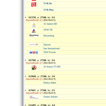
TVR De
TVR Plus
11137H
, sr:
27500
, fec:
3/4
Европейский луч
(Hot-Bird 6)
Al Jazeera HD
АРМ ТВ
Bloomberg
Daystar
Iran International
ТБН Россия
11179H
, sr:
27500
, fec:
3/4
Европейский луч
(Hot-Bird 6)
Al Karma TV-ME
11296H
, sr:
27500
, fec:
5/6
Европейский луч
(Hot-Bird 9)
Medya Haber
11766V
, sr:
27500
, fec:
2/3
Европейский луч
(Hot-Bird 9)
Senato Italiano
12149V
, sr:
27500
, fec:
3/4