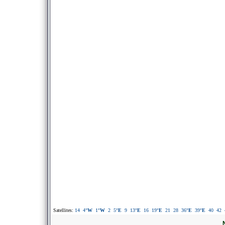
Satellites:
14
4
°W
1
°W
2
5
°E
9
13
°E
16
19
°E
21
28
36
°E
39
°E
40
42