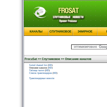
КАНАЛЫ
СПУТНИКОВОЕ
ЭФИРНОЕ
FrocuSat >>
Спутниковое >>
Описание каналов
Sorted channel list
(
HD
)
Описание каналов (
HD
)
Таблица частот
(
HD
)
Список транспондеров
(
HD
)
Транспондерные новости