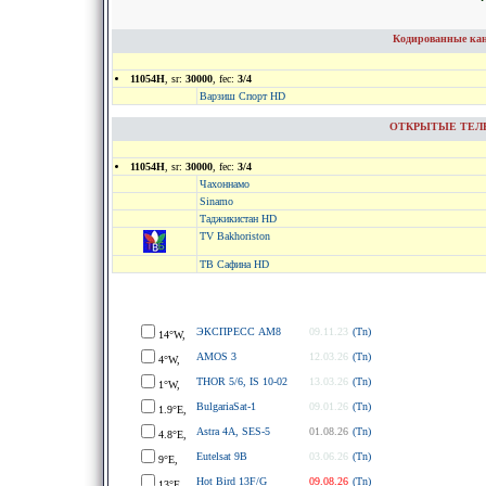
Кодированные кан
11054H
, sr:
30000
, fec:
3/4
Варзиш Спорт HD
ОТКРЫТЫЕ ТЕЛЕКА
11054H
, sr:
30000
, fec:
3/4
Чахоннамо
Sinamo
Таджикистан HD
TV Bakhoriston
ТВ Сафина HD
ЭКСПРЕСС АМ8
09.11.23
(Tn)
14°W,
AMOS 3
12.03.26
(Tn)
4°W,
THOR 5/6, IS 10-02
13.03.26
(Tn)
1°W,
BulgariaSat-1
09.01.26
(Tn)
1.9°E,
Astra 4A, SES-5
01.08.26
(Tn)
4.8°E,
Eutelsat 9B
03.06.26
(Tn)
9°E,
Hot Bird 13F/G
09.08.26
(Tn)
13°E,