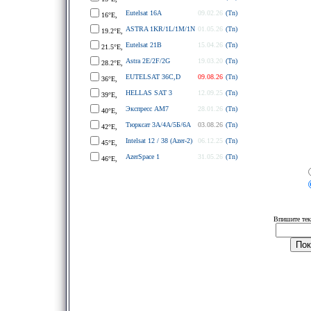
Eutelsat 16A
09.02.26
(Tn)
16°E,
ASTRA 1KR/1L/1M/1N
01.05.26
(Tn)
19.2°E,
Eutelsat 21B
15.04.26
(Tn)
21.5°E,
Astra 2E/2F/2G
19.03.20
(Tn)
28.2°E,
EUTELSAT 36C,D
09.08.26
(Tn)
36°E,
HELLAS SAT 3
12.09.25
(Tn)
39°E,
Экспресс АМ7
28.01.26
(Tn)
40°E,
Тюрксат 3A/4A/5Б/6A
03.08.26
(Tn)
42°E,
Intelsat 12 / 38 (Azer-2)
06.12.25
(Tn)
45°E,
AzerSpace 1
31.05.26
(Tn)
46°E,
Впишите тек