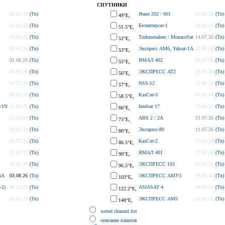
СПУТНИКИ
09.11.23
(Tn)
Ямал 202 / 601
07.02.26
(Tn)
49°E,
12.03.26
(Tn)
Белинтерсат-1
28.03.25
(Tn)
51.5°E,
13.03.26
(Tn)
Turkmenalem / MonacoSat
14.07.26
(Tn)
52°E,
09.01.26
(Tn)
Экспресс AM6, Yahsat-1A
22.06.26
(Tn)
53°E,
01.08.26
(Tn)
ЯМАЛ 402
02.07.26
(Tn)
55°E,
03.06.26
(Tn)
ЭКСПРЕСС АТ2
29.05.26
(Tn)
56°E,
07.07.26
(Tn)
NSS-12
21.09.25
(Tn)
57°E,
09.02.26
(Tn)
КазСат-3
07.01.24
(Tn)
58.5°E,
/1N
01.05.26
(Tn)
Intelsat 17
27.08.23
(Tn)
66°E,
15.04.26
(Tn)
ABS 2 / 2A
21.07.26
(Tn)
75°E,
19.03.20
(Tn)
Экспресс-80
11.07.26
(Tn)
80°E,
01.07.26
(Tn)
КазСат-2
27.12.14
(Tn)
86.5°E,
12.09.25
(Tn)
ЯМАЛ 401
27.02.26
(Tn)
90°E,
28.01.26
(Tn)
ЭКСПРЕСС 103
05.07.22
(Tn)
96.5°E,
6A
03.08.26
(Tn)
ЭКСПРЕСС АМУ3
29.06.22
(Tn)
103°E,
-2)
06.12.25
(Tn)
ASIASAT 4
19.06.22
(Tn)
122.2°E,
31.05.26
(Tn)
ЭКСПРЕСС AM5
12.03.26
(Tn)
140°E,
sorted channel list
описание каналов