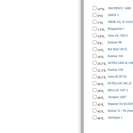
ЭКСПРЕСС АМ8
14°W,
AMOS 3
4°W,
THOR 5/6, IS 10-02
1°W,
BulgariaSat-1
1.9°E,
Astra 4A, SES-5
4.8°E,
Eutelsat 9B
9°E,
Hot Bird 13F/G
13°E,
Eutelsat 16A
16°E,
ASTRA 1KR/1L/1M
19.2°E,
Eutelsat 21B
21.5°E,
Astra 2E/2F/2G
28.2°E,
EUTELSAT 36C,D
36°E,
HELLAS SAT 3
39°E,
Экспресс АМ7
40°E,
Тюрксат 3A/4A/5Б/
42°E,
Intelsat 12 / 38 (Azer
45°E,
AzerSpace 1
46°E,