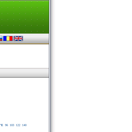
°E
96
103
122
140