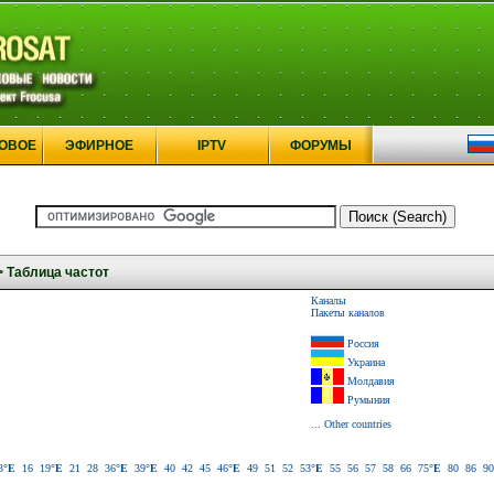
ОВОЕ
ЭФИРНОЕ
IPTV
ФОРУМЫ
>
Таблица частот
Каналы
Пакеты каналов
Россия
Украина
Молдавия
Румыния
... Other countries
3
°E
16
19
°E
21
28
36
°E
39
°E
40
42
45
46
°E
49
51
52
53
°E
55
56
57
58
66
75
°E
80
86
90