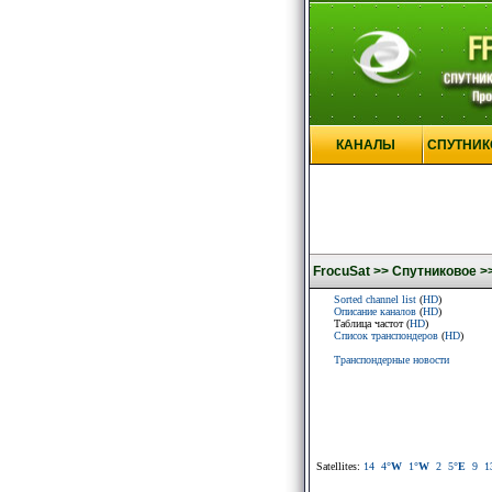
КАНАЛЫ
СПУТНИК
FrocuSat >>
Спутниковое >
Sorted channel list
(
HD
)
Описание каналов
(
HD
)
Таблица частот (
HD
)
Список транспондеров
(
HD
)
Транспондерные новости
Satellites:
14
4
°W
1
°W
2
5
°E
9
1