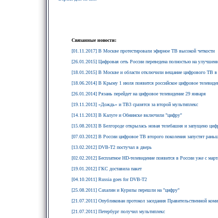
Связанные новости:
[01.11.2017] В Москве протестировали эфирное ТВ высокой четкости
[26.01.2015] Цифровая сеть России переведена полностью на улучше
[18.01.2015] В Москве и области отключили вещание цифрового ТВ 
[18.06.2014] В Крыму 1 июля появится российское цифровое телевиде
[26.01.2014] Рязань перейдет на цифровое телевидение 29 января
[19.11.2013] «Дождь» и ТВ3 сразятся за второй мультиплекс
[14.11.2013] В Калуге и Обнинске включили "цифру"
[15.08.2013] В Белгороде открылась новая телебашня и запущено циф
[07.03.2012] В России цифровое ТВ второго поколения запустят раньш
[13.02.2012] DVB-T2 постучал в дверь
[02.02.2012] Бесплатное HD-телевидение появится в России уже с март
[19.01.2012] ГКС доставила пакет
[04.10.2011] Russia goes for DVB-T2
[25.08.2011] Сахалин и Курилы перешли на "цифру"
[21.07.2011] Опубликован протокол заседания Правительственной ком
[21.07.2011] Петербург получил мультиплекс