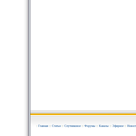
:
Главная
::
Статьи
::
Спутниковое
::
Форумы
::
Каналы
::
Эфирное
::
Новос