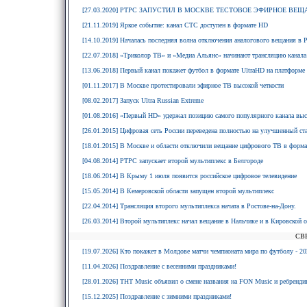
[27.03.2020] РТРС ЗАПУСТИЛ В МОСКВЕ ТЕСТОВОЕ ЭФИРНОЕ ВЕЩ
[21.11.2019] Яркое событие: канал СТС доступен в формате HD
[14.10.2019] Началась последняя волна отключения аналогового вещания в 
[22.07.2018] «Триколор ТВ» и «Медиа Альянс» начинают трансляцию канала
[13.06.2018] Первый канал покажет футбол в формате UltraHD на платформе
[01.11.2017] В Москве протестировали эфирное ТВ высокой четкости
[08.02.2017] Запуск Ultra Russian Extreme
[01.08.2016] «Первый HD» удержал позицию самого популярного канала вы
[26.01.2015] Цифровая сеть России переведена полностью на улучшенный с
[18.01.2015] В Москве и области отключили вещание цифрового ТВ в форм
[04.08.2014] РТРС запускает второй мультиплекс в Белгороде
[18.06.2014] В Крыму 1 июля появится российское цифровое телевидение
[15.05.2014] В Кемеровской области запущен второй мультиплекс
[22.04.2014] Трансляция второго мультиплекса начата в Ростове-на-Дону.
[26.03.2014] Второй мультиплекс начал вещание в Нальчике и в Кировской о
СВ
[19.07.2026] Кто покажет в Молдове матчи чемпионата мира по футболу - 20
[11.04.2026] Поздравление с весенними праздниками!
[28.01.2026] ТНТ Music объявил о смене названия на FON Music и ребрендин
[15.12.2025] Поздравление с зимними праздниками!