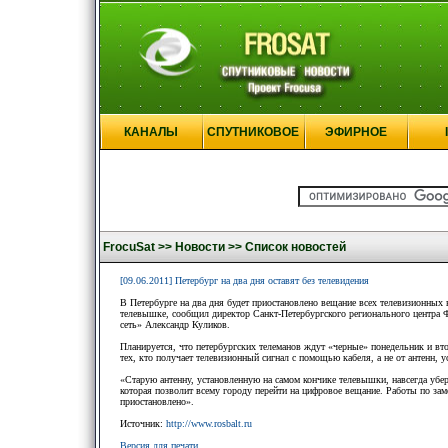
КАНАЛЫ
СПУТНИКОВОЕ
ЭФИРНОЕ
FrocuSat >>
Новости >>
Список новостей
[09.06.2011] Петербург на два дня оставят без телевидения
В Петербурге на два дня будет приостановлено вещание всех телевизионных 
телевышке, сообщил директор Санкт-Петербургского регионального центра 
сеть» Александр Куликов.
Планируется, что петербургских телеманов ждут «черные» понедельник и вт
тех, кто получает телевизионный сигнал с помощью кабеля, а не от антенн,
«Старую антенну, установленную на самом кончике телевышки, навсегда убер
которая позволит всему городу перейти на цифровое вещание. Работы по заме
приостановлено».
Источник:
http://www.rosbalt.ru
Версия для печати