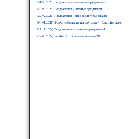
[31.08.2025] Поздравление с осенними праздниками!
[29.05.2025] Поздравление с летними праздниками!
[28.02.2025] Поздравление с весенними праздниками!
[04.01.2025] Форум работает по новому адресу - forum.frosat.net
[22.12.2024] Поздравление с зимними праздниками!
[27.09.2024] Eutelsat 36D в целевой позиции 36E