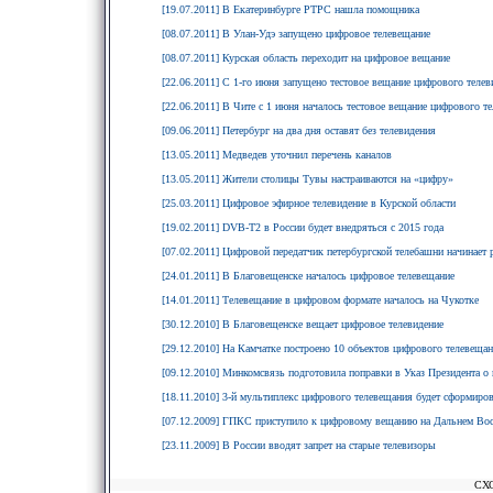
[19.07.2011] В Екатеринбурге РТРС нашла помощника
[08.07.2011] В Улан-Удэ запущено цифровое телевещание
[08.07.2011] Курская область переходит на цифровое вещание
[22.06.2011] С 1-го июня запущено тестовое вещание цифрового тел
[22.06.2011] В Чите с 1 июня началось тестовое вещание цифрового т
[09.06.2011] Петербург на два дня оставят без телевидения
[13.05.2011] Медведев уточнил перечень каналов
[13.05.2011] Жители столицы Тувы настраиваются на «цифру»
[25.03.2011] Цифровое эфирное телевидение в Курской области
[19.02.2011] DVB-T2 в России будет внедряться с 2015 года
[07.02.2011] Цифровой передатчик петербургской телебашни начинает
[24.01.2011] В Благовещенске началось цифровое телевещание
[14.01.2011] Телевещание в цифровом формате началось на Чукотке
[30.12.2010] В Благовещенске вещает цифровое телевидение
[29.12.2010] На Камчатке построено 10 объектов цифрового телевеща
[09.12.2010] Минкомсвязь подготовила поправки в Указ Президента 
[18.11.2010] 3-й мультиплекс цифрового телевещания будет сформиро
[07.12.2009] ГПКС приступило к цифровому вещанию на Дальнем Вос
[23.11.2009] В России вводят запрет на старые телевизоры
СХ