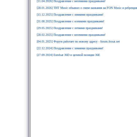
[11.04.2026] Поздравление с весенними праздниками!
[28.01.2026] ТНТ Music объявил о смене названия на FON Music и ребрендин
[15.12.2025] Поздравление с зимними праздниками!
[31.08.2025] Поздравление с осенними праздниками!
[29.05.2025] Поздравление с летними праздниками!
[28.02.2025] Поздравление с весенними праздниками!
[04.01.2025] Форум работает по новому адресу - forum.frosat.net
[22.12.2024] Поздравление с зимними праздниками!
[27.09.2024] Eutelsat 36D в целевой позиции 36E