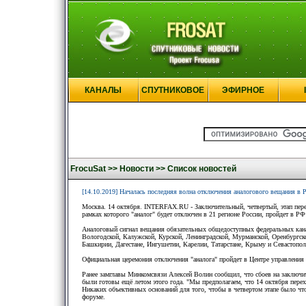
КАНАЛЫ
СПУТНИКОВОЕ
ЭФИРНОЕ
FrocuSat >>
Новости >>
Список новостей
[14.10.2019] Началась последняя волна отключения аналогового вещания в 
Москва. 14 октября. INTERFAX.RU - Заключительный, четвертый, этап пере
рамках которого "аналог" будет отключен в 21 регионе России, пройдет в РФ
Аналоговый сигнал вещания обязательных общедоступных федеральных канал
Вологодской, Калужской, Курской, Ленинградской, Мурманской, Оренбургско
Башкирии, Дагестане, Ингушетии, Карелии, Татарстане, Крыму и Севастопол
Официальная церемония отключения "аналога" пройдет в Центре управления 
Ранее замглавы Минкомсвязи Алексей Волин сообщил, что сбоев на заключит
были готовы ещё летом этого года. "Мы предполагаем, что 14 октября перехо
Никаких объективных оснований для того, чтобы в четвертом этапе было чт
форуме.