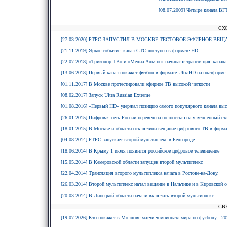
[08.07.2009] Четыре канала ВГ
СХ
[27.03.2020] РТРС ЗАПУСТИЛ В МОСКВЕ ТЕСТОВОЕ ЭФИРНОЕ ВЕЩ
[21.11.2019] Яркое событие: канал СТС доступен в формате HD
[22.07.2018] «Триколор ТВ» и «Медиа Альянс» начинают трансляцию канала
[13.06.2018] Первый канал покажет футбол в формате UltraHD на платформе
[01.11.2017] В Москве протестировали эфирное ТВ высокой четкости
[08.02.2017] Запуск Ultra Russian Extreme
[01.08.2016] «Первый HD» удержал позицию самого популярного канала вы
[26.01.2015] Цифровая сеть России переведена полностью на улучшенный с
[18.01.2015] В Москве и области отключили вещание цифрового ТВ в форм
[04.08.2014] РТРС запускает второй мультиплекс в Белгороде
[18.06.2014] В Крыму 1 июля появится российское цифровое телевидение
[15.05.2014] В Кемеровской области запущен второй мультиплекс
[22.04.2014] Трансляция второго мультиплекса начата в Ростове-на-Дону.
[26.03.2014] Второй мультиплекс начал вещание в Нальчике и в Кировской о
[20.03.2014] В Липецкой области начали включать второй мультиплекс
СВ
[19.07.2026] Кто покажет в Молдове матчи чемпионата мира по футболу - 20