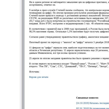
Ни в одном регионе не наблюдается завышение цен на цифровые приставки, а
ассортимента, отметил он.
9 октября в пресс-службе Счетной палаты сообщили, что контрольное ведомс
телевидения на цифру. По итогам проверки результатов реализации федерал
Счетной палате пришли к выводу о достижении целевых показателей: беспла
СП РФ, на реализацию ФЦП из различных источников было направлено 167,5
(43,7 млрд руб.) была потрачена на строительство госоператором "Российск
вещания. Всего РТРС построено и модернизировано 5 тыс. 40 объектов вещ
В соответствии с принятой еще в 2008 году программой, в России была пост
98,5% населения страны. Остальные 1,5% населения будут получать цифрово
Согласно ранее утвержденному правительством графику, аналоговое вещание 
Пилотный проект по переходу с "аналога" на "цифру" начался 3 декабря 201
11 февраля на "цифру" перешли семь наиболее подготовленных на тот момент
области и Чеченская республика. 15 апреля переключились еще 20 регионов,
данным Минкомсвязи, все три волны прошли успешно.
25 апреля по итогам заседания правительства было принято решение о перено
В состав первого мультиплекса входят "Первый канал", "Россия 1", "Матч Т
второго: "Рен ТВ", "Спас", СТС, "Домашний", "ТВ-3", "Пятница", "Звезда
Источник:
Версия для печати
Связанные новости:
[14.10.2019] Началась последн
[02.01.2010] На телевидении по