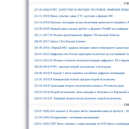
СХ
[27.03.2020] РТРС ЗАПУСТИЛ В МОСКВЕ ТЕСТОВОЕ ЭФИРНОЕ ВЕЩ
[21.11.2019] Яркое событие: канал СТС доступен в формате HD
[14.10.2019] Началась последняя волна отключения аналогового вещания в 
[13.06.2018] Первый канал покажет футбол в формате UltraHD на платформе
[01.11.2017] В Москве протестировали эфирное ТВ высокой четкости
[08.02.2017] Запуск Ultra Russian Extreme
[01.08.2016] «Первый HD» удержал позицию самого популярного канала вы
[26.01.2015] Цифровая сеть России переведена полностью на улучшенный с
[18.01.2015] В Москве и области отключили вещание цифрового ТВ в форм
[04.08.2014] РТРС запускает второй мультиплекс в Белгороде
[18.06.2014] В Крыму 1 июля появится российское цифровое телевидение
[15.05.2014] В Кемеровской области запущен второй мультиплекс
[22.04.2014] Трансляция второго мультиплекса начата в Ростове-на-Дону.
[26.03.2014] Второй мультиплекс начал вещание в Нальчике и в Кировской о
[20.03.2014] В Липецкой области начали включать второй мультиплекс
СВ
[19.07.2026] Кто покажет в Молдове матчи чемпионата мира по футболу - 20
[11.04.2026] Поздравление с весенними праздниками!
[28.01.2026] ТНТ Music объявил о смене названия на FON Music и ребрендин