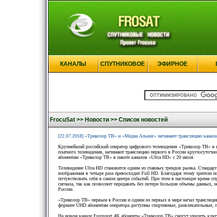
КАНАЛЫ
СПУТНИКОВОЕ
ЭФИРНОЕ
FrocuSat >>
Новости >>
Список новостей
[22.07.2018] «Триколор ТВ» и «Медиа Альянс» начинают трансляцию канала
Крупнейший российский оператор цифрового телевидения «Триколор ТВ» в п
платного телевидения, начинают трансляцию первого в России круглосуточно
абонентам «Триколор ТВ» в пакете каналов «Ultra HD» с 20 июля.
Телевидение Ultra HD становится одним из главных трендов рынка. Стандарт 
изображения в четыре раза превосходит Full HD. Благодаря этому зрители
почувствовать себя в самом центре событий. При этом в настоящее время с
сигнала, так как позволяет передавать без потери большие объемы данных, 
России.
«Триколор ТВ» первым в России и одним из первых в мире начал трансляцию
формате UHD абонентам оператора доступны спортивные, развлекательные, п
На новом канале Eurosport 4K абоненты «Триколор ТВ» смогут увидеть клю