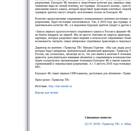
разрешении. Eurosport 4К покажет в сверхчётком качестве ряд знаковых мир
чемпионат мира по легкой атлетике, все турниры «Большого шлема», гран-ту
наполнение нового канала, который представит трансляции ключевых спортив
турниров зрители смогут увидеть эксклюзивно только на Eurosport 4K.
Качество предоставления современного телевизионного контента постоянно со
разрешении, будет постоянно увеличиваться. Так, в 2019 году два турнира 
оригинальном качестве 4К, а в недалеком будущем зрители увидят и другие 
«Запуск первого круглосуточного спортивного канала в России в формате 4
не боится внедрять их первой. Мы не просто отвечаем на запросы аудитории,
партнеры, которые разделяют наше видение и используют современные техн
возможность смотреть самые интересные спортивные трансляции в сверхвыс
Директор по контенту «Триколор ТВ» Михаил Горячев: «Мы как лидер росс
которые будут интересны требовательной абонентской аудитории «Триколор Т
России, мы согласились, несмотря на то, что уже имеем в наличии 6 телекан
привлечь дополнительное внимание абонентов к современным возможностям 
будем осуществлять промовещание телеканала Eurosport 4K в пакете канал
соревнований в сверхвысоком разрешении. А с 3 августа 2018 года телеканал
HD».
Eurosport 4K станет первым UHD-каналом, доступным для абонентов «Трик
Пресс-релиз «Триколор ТВ»
Источник:
http://tele-satinfo.ru
Версия для печати
Связанные новости:
[22.07.2018] «Триколор ТВ» и «Меди