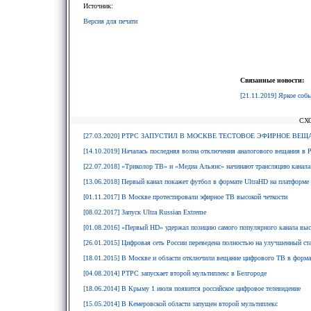
Источник:
Версия для печати
Связанные новости:
[21.11.2019] Яркое соб
СХ
[27.03.2020] РТРС ЗАПУСТИЛ В МОСКВЕ ТЕСТОВОЕ ЭФИРНОЕ ВЕЩ
[14.10.2019] Началась последняя волна отключения аналогового вещания в 
[22.07.2018] «Триколор ТВ» и «Медиа Альянс» начинают трансляцию канала
[13.06.2018] Первый канал покажет футбол в формате UltraHD на платформе
[01.11.2017] В Москве протестировали эфирное ТВ высокой четкости
[08.02.2017] Запуск Ultra Russian Extreme
[01.08.2016] «Первый HD» удержал позицию самого популярного канала вы
[26.01.2015] Цифровая сеть России переведена полностью на улучшенный с
[18.01.2015] В Москве и области отключили вещание цифрового ТВ в форм
[04.08.2014] РТРС запускает второй мультиплекс в Белгороде
[18.06.2014] В Крыму 1 июля появится российское цифровое телевидение
[15.05.2014] В Кемеровской области запущен второй мультиплекс