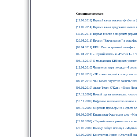
Связанные новости:
[13.06.2018] Первый канал покажет футбол в 
[11.09.2014] Первый канал предсказал новый т
[30.05.2011] Первая кнопка в широком формат
[20.05.2011] Провал "Евровидения" в телеэфи
[09.04.2011] КВН: Революционный манифест
[05.04.2011] «Первый канал» и «Россия 1» 
[03.12.2010] О молдавских КВНщиках узнают 
[12.06.2010] Чемпионат мира покажут «Россия 
[12.02.2010] «3D станет нормой к концу этого 
[09.02.2010] Чьи голоса звучат на таинственн
[09.02.2010] Актер Терри О'Куин: «Джон Локк 
[27.12.2009] Новый год на телеканалах: сказо
[18.11.2009] Цифровое телесемейство вошло в
[08.10.2009] Мировые премьеры на Первом о
[03.09.2009] Кишиневец будет вести шоу «Ми
[25.07.2009] «Первый канал» разместился в 
[20.07.2009] Почему Зайцев покинул «Модны
[25.06.2009] Константин Эрнст: «Опытный снай