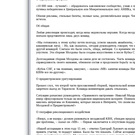
«10 000 леев - лучшим!» – обрадовалось кавээновское сообщество, узнав о 
путевка победителям в Центральную или Межрегиональную лигу АМИКа, что
Обилие рекламы, стильные билеты, полные залы, респектабельное жюри. Чег
исчезла.
Об обидах
Любая революция происходит, когда низы недовольны верхами. Когда молд
поехали представители лишь двух команд.
«Мы готовились к этому кубку почти полгода, успели заказать авиабилеты,
кишиневская лига). – Но, как оказалось, сегодня руководитель говорит, что 
другой командой. Сначала это были злость, обида, амбиция. Со временем эт
упустили. Эта сборная Молдовы была создана искусственно и после Кубка С
Долгожданная сборная Молдовы на самом деле не состоялась. Часть команд
справедливость своего названия, обновили состав и продолжили борьбу за 
«Кубок СНГ, я так понимаю, нашумел, – сказала «МВ» капитан команды Ната
КВНе все по-другому».
О приднестровском урегулировании
Прошел слух, что второй части прославленной сборной, тираспольской ком
запретило выезд из Тирасполя. Команда комментарии давать отказалась.
Ситуацию разъяснил руководитель «Оранжевого настроения» Николай Мыцык
юмор сфокусировали только на молдавском национальном колорите. Появились
нашлись интриганы из Кишинева, которые писали в Интернете, что своим в
Молдовой и Приднестровьем!»
О географии революционного воздействия
«Вверх, а не вширь» должен развиваться молдавский КВН, убежден председ
две проблемы, – сказал он «МВ». – Первая заключается в отсутствии поддерж
«Нашей ассоциации в этом году 15 лет, – ответил Григорий Львович на вопро
принять участие, те подадут заявки. Было бы что показать. Сейчас ассоциа