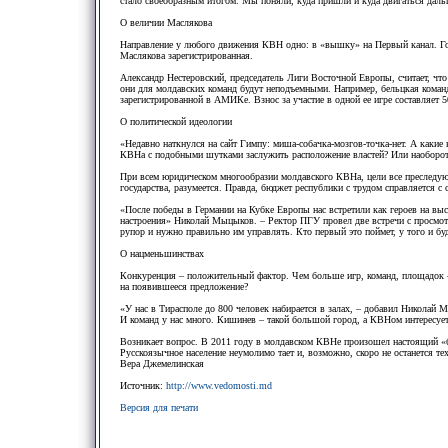
стало своеобразным итогом. Мы поняли, куда пришли и куда двигаться даль
О величии Маслякова
Направление у любого движения КВН одно: в «вышку» на Первый канал. Гов
Маслякова зарегистрированная.
Александр Нестеровский, председатель Лиги Восточной Европы, считает, что
они для молдавских команд будут неподъемными. Например, бельцкая команд
зарегистрированной в АМИКе. Взнос за участие в одной ее игре составляет 5
О политической идеологии
«Недавно наткнулся на сайт Гимпу: миша-собачка-мозгов-точка-нет. А какие 
КВНа с подобными шутками заслужить расположение властей? Или наоборот
При всем юридическом многообразии молдавского КВНа, цели все преследую
государства, разумеется. Правда, бюджет республики с трудом справляется с 
«После победы в Германии на Кубке Европы нас встретили как героев на вы
настроения» Николай Мыцыков. – Ректор ПГУ провел две встречи с просмотро
рупор и нужно правильно им управлять. Кто первый это поймет, у того и буд
О нацменьшинствах
Конкуренция – положительный фактор. Чем больше игр, команд, площадок – 
на появившееся предложение?
«У нас в Тирасполе до 800 человек набирается в залах, – добавил Николай
И команд у нас много. Кишинев – такой большой город, а КВНом интересуе
Возникает вопрос. В 2011 году в молдавском КВНе произошел настоящий «б
Русскоязычное население неумолимо тает и, возможно, скоро не останется т
Вера Джемелинская
Источник:
http://www.vedomosti.md
Версия для печати