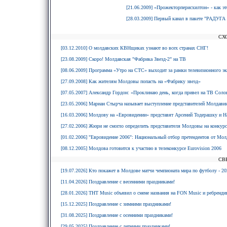
[21.06.2009] «Прожекторперисхилтон» - как э
[28.03.2009] Первый канал в пакете "РАДУГА
СХ
[03.12.2010] О молдавских КВНщиках узнают во всех странах СНГ!
[23.08.2009] Скоро! Молдавская "Фабрика Звезд-2" на ТВ
[08.06.2009] Программа «Утро на СТС» выходит за рамки телевизионного эк
[27.09.2008] Как жителям Молдовы попасть на «Фабрику звезд»
[07.05.2007] Александр Гордон: «Проклинаю день, когда привел на ТВ Соло
[23.05.2006] Мариан Стырча называет выступление представителей Молдав
[16.03.2006] Молдову на «Евровидении» представят Арсений Тодерашку и Н
[27.02.2006] Жюри не смогло определить представителя Молдовы на конкурсе
[01.02.2006] "Евровидение 2006": Национальный отбор претендентов от Мо
[08.12.2005] Молдова готовится к участию в телеконкурсе Eurovision 2006
СВ
[19.07.2026] Кто покажет в Молдове матчи чемпионата мира по футболу - 20
[11.04.2026] Поздравление с весенними праздниками!
[28.01.2026] ТНТ Music объявил о смене названия на FON Music и ребрендин
[15.12.2025] Поздравление с зимними праздниками!
[31.08.2025] Поздравление с осенними праздниками!
[29.05.2025] Поздравление с летними праздниками!