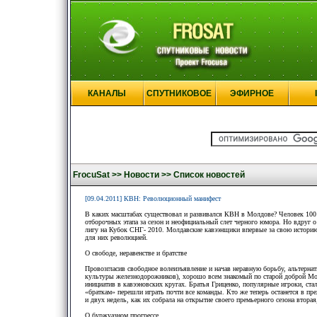
КАНАЛЫ
СПУТНИКОВОЕ
ЭФИРНОЕ
FrocuSat >>
Новости >>
Список новостей
[09.04.2011] КВН: Революционный манифест
В каких масштабах существовал и развивался КВН в Молдове? Человек 100 н
отборочных этапа за сезон и неофициальный слет черного юмора. Но вдруг 
лигу на Кубок СНГ- 2010. Молдавские кавээнщики впервые за свою историю 
для них революцией.
О свободе, неравенстве и братстве
Провозгласив свободное волеизъявление и начав неравную борьбу, альтернат
культуры железнодорожников), хорошо всем знакомый по старой доброй Мо
инициатив в кавээновских кругах. Братья Гриценко, популярные игроки, с
«браткам» перешли играть почти все команды. Кто же теперь останется в п
и двух недель, как их собрала на открытие своего премьерного сезона втор
О буржуазном прогрессе