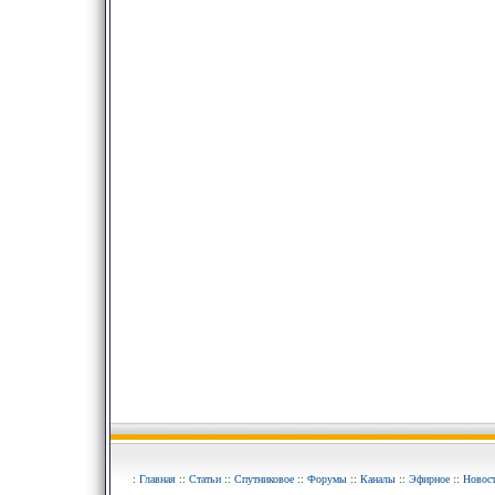
:
Главная
::
Статьи
::
Спутниковое
::
Форумы
::
Каналы
::
Эфирное
::
Новос