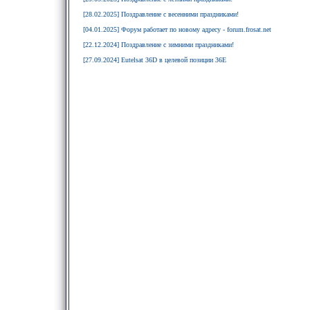
[28.02.2025] Поздравление с весенними праздниками!
[04.01.2025] Форум работает по новому адресу - forum.frosat.net
[22.12.2024] Поздравление с зимними праздниками!
[27.09.2024] Eutelsat 36D в целевой позиции 36E