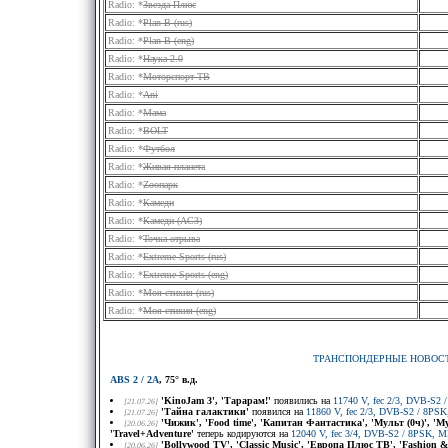
Radio: *
Звезда Плюс
Radio: *
Plan B (rus)
Radio: *
Plan B (eng)
Radio: *
Наука 2.0
Radio: *
Моторспорт ТВ
Radio: *
Ani
Radio: *
Мама
Radio: *
BOLT
Radio: *
Футбол
Radio: *
Живая планета
Radio: *
Zooпарк
Radio: *
Камеди
Radio: *
Камеди (AC3)
Radio: *
Точка отрыва
Radio: *
Extreme Sports (rus)
Radio: *
Extreme Sports (eng)
Radio: *
Моя стихия (rus)
Radio: *
Моя стихия (eng)
ТРАНСПОНДЕРНЫЕ НОВОС
ABS 2 / 2A
, 75° в.д.
'KinoJam 3', 'Тарарам!'
появились на
11740 V, fec 2/3, DVB-S2 / 
[21.07.26]
'Тайна галактики'
появился на
11860 V, fec 2/3, DVB-S2 / 8PSK, 
[21.07.26]
'Чижик', 'Food time', 'Капитан Фантастика', 'Мульт (0ч)', 
[20.06.26]
'Travel+Adventure'
теперь кодируются на
12040 V, fec 3/4, DVB-S2 / 8PSK, 
'Bollywood TV', 'Classic Music', 'Европа Плюс ТВ', 'Fashion
[20.06.26]