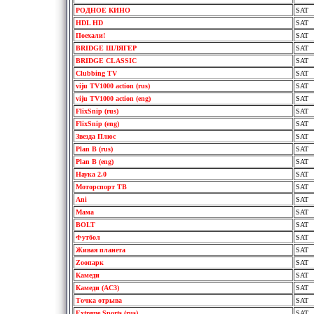
РОДНОЕ КИНО
SAT
HDL HD
SAT
Поехали!
SAT
BRIDGE ШЛЯГЕР
SAT
BRIDGE CLASSIC
SAT
Clubbing TV
SAT
viju TV1000 action (rus)
SAT
viju TV1000 action (eng)
SAT
FlixSnip (rus)
SAT
FlixSnip (eng)
SAT
Звезда Плюс
SAT
Plan B (rus)
SAT
Plan B (eng)
SAT
Наука 2.0
SAT
Моторспорт ТВ
SAT
Ani
SAT
Мама
SAT
BOLT
SAT
Футбол
SAT
Живая планета
SAT
Zooпарк
SAT
Камеди
SAT
Камеди (AC3)
SAT
Точка отрыва
SAT
Extreme Sports (rus)
SAT