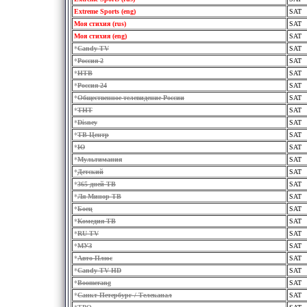
Extreme Sports (eng)
SAT
Моя стихия (rus)
SAT
Моя стихия (eng)
SAT
*
Candy TV
SAT
*
Россия 2
SAT
*
НТВ
SAT
*
Россия 24
SAT
*
Общественное телевидение России
SAT
*
ТНТ
SAT
*
Disney
SAT
*
ТВ Центр
SAT
*
Ю
SAT
*
Мультимания
SAT
*
Детский
SAT
*
365 дней ТВ
SAT
*
Ля-Минор ТВ
SAT
*
Боец
SAT
*
Комедия ТВ
SAT
*
RU TV
SAT
*
МУЗ
SAT
*
Авто Плюс
SAT
*
Candy TV HD
SAT
*
Boomerang
SAT
*
Санкт-Петербург / Телеканал
SAT