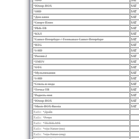
*
ТРО
SAT
*
Юмор BOX
SAT
*
1HD
SAT
*
Дом кино
SAT
*
Спорт Плюс
SAT
*
РБК ТВ
SAT
*
КХЛ
SAT
*
Санкт-Петербург / Телеканал Санкт-Петербург
SAT
*
RTG
SAT
*
1 HD
SAT
*
Россия 2
SAT
*
TMTV
SAT
*
ОТС
SAT
*
Мультимания
SAT
*
1 HD
SAT
*
Стиль и мода
SAT
*
Точка ТВ
SAT
*
Радость моя
SAT
*
Юмор BOX
SAT
*
Music BOX Russia
SAT
Radio: *
Драйв
Radio: *
Ретро
Radio: *
ТЕЛЕКАФЕ
Radio: *
viju Nature (rus)
Radio: *
viju Nature (eng)