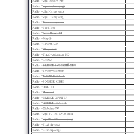
Radio: *
viju Explore (rus)
Radio: *
viju Explore (eng)
Radio: *
viju History (rus)
Radio: *
viju History (eng)
Radio: *
Музыка первого
Radio: *
FoodTime
Radio: *
Авто Плюс HD
Radio: *
Мир 24
Radio: *
Радость моя
Radio: *
Шалун HD
Radio: *
Travel+Adventure HD
Radio: *
БелРос
Radio: *
BRIDGE РУССКИЙ ХИТ
Radio: *
Телепутешествия
Radio: *
МАТЧ! СТРАНА
Radio: *
РОДНОЕ КИНО
Radio: *
HDL HD
Radio: *
Поехали!
Radio: *
BRIDGE ШЛЯГЕР
Radio: *
BRIDGE CLASSIC
Radio: *
Clubbing TV
Radio: *
viju TV1000 action (rus)
Radio: *
viju TV1000 action (eng)
Radio: *
FlixSnip (rus)
Radio: *
FlixSnip (eng)