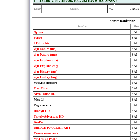
12160 V
, sr:
45000
, fec:
2/3
(DVB-S2, 8PSK)
Logo
Сервис
Web
Пакет
Service monitoring
Service
Prov
Драйв
SAT
Ретро
SAT
ТЕЛЕКАФЕ
SAT
viju Nature (rus)
SAT
viju Nature (eng)
SAT
viju Explore (rus)
SAT
viju Explore (eng)
SAT
viju History (rus)
SAT
viju History (eng)
SAT
Музыка первого
SAT
FoodTime
SAT
Авто Плюс HD
SAT
Мир 24
SAT
Радость моя
SAT
Шалун HD
SAT
Travel+Adventure HD
SAT
БелРос
SAT
BRIDGE РУССКИЙ ХИТ
SAT
Телепутешествия
SAT
МАТЧ! СТРАНА
SAT