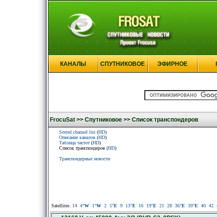
КАНАЛЫ
СПУТНИКОВОЕ
ЭФИРНОЕ
FrocuSat >>
Спутниковое >>
Список транспондеров
Sorted channel list
(
HD
)
Описание каналов
(
HD
)
Таблица частот
(
HD
)
Список транспондеров (
HD
)
Транспондерные новости
Satellites:
14
4
°W
1
°W
2
5
°E
9
13
°E
16
19
°E
21
28
36
°E
39
°E
40
42