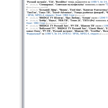
'Русский экстрим', 'Т24', 'Волейбол'
теперь кодируются на
11980 V, fec 3/
'Смешарики', 'Советские мультфильмы'
появились в пакете "
Т
[09.06.26]
[
forum.frosat.net
, юрий56
]
'Большой Эфир', 'Чижик', 'Food time', 'Капитан Фантастика'
[04.06.26]
'ТипТоп', 'Тонус ТВ', 'Travel+Adventure', 'Улицы разбитых фонарей', '
/ 8PSK, MPEG-4, открыто / Exset / DRE Crypt
[
frocus.net
]
'BRIDGE TV Шлягер', 'Про Любовь', 'Scream'
ушли с
12040 V
[04.06.26]
'Бобёр', 'Наука', 'РБК-ТВ', 'Техно 24', 'ТНТ4 (0ч)'
появились в
[03.06.26]
Exset / DRE Crypt
[
forum.frosat.net
, юрий56
]
'BRIDGE TV Русский Хит', 'РУ-ТВ', 'Шансон ТВ'
ушли с
119
[03.06.26]
'Bollywood TV', 'BRIDGE TV Русский Хит', 'Classic Music', 
[31.05.26]
канал Oмск', 'РУ-ТВ', 'Русский экстрим', 'Шансон ТВ', 'ТелеМаг', 'Воле
Федеральный
" на
11980 V, fec 3/4, DVB-S2 / 8PSK, MPEG-4, открыто
[
frocus.net