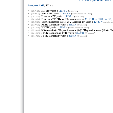
ТРАНСПОНДЕРНЫЕ НОВОС
Экспресс АМ7
, 40° в.д.
'ННТВ'
ушёл с
11070 V
[28.01.26]
[
flysat.com
]
'Ника ТВ'
ушёл с
11149 H
[04.03.25]
[
forums.frocus.biz
, Ярик
]
'Известия 78'
ушёл с
11153 H
[05.12.24]
[
flysat.com
]
'Известия 78', 'Ника ТВ'
появились на
11153 H, sr 3700, fec 3/4,
[24.10.24]
Пакет с каналами
'МИР-24', 'Москва 24'
ушёл с
12733 V
[10.05.20]
[
sat-digest
'РГВК Дагестан'
ушёл с
3562 R
[13.04.20]
[
flysat.com
]
'ННТВ'
ушёл с
12692 V
[09.12.19]
[
forums.frocus.biz
, Ярик
]
'5 Канал (0ч)', 'Первый канал (0ч)', 'Первый канал (+2ч)', 'Росс
[22.10.19]
'ГТРК Волгоград-ТРВ'
ушёл с
3579 R
[14.10.19]
[
flysat.com
]
'ГТРК Дагестан'
ушёл с
3558 R
[14.10.19]
[
flysat.com
]