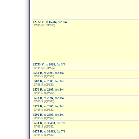
12722 V
, sr
15284
, fec
3/4
DVB-S2 (8PSK)
12733 V
, sr
2828
, fec
3/4
DVB-S2 (8PSK)
3558 R
, sr
2895
, fec
3/4
DVB-S (QPSK)
3562 R
, sr
2905
, fec
3/4
DVB-S (QPSK)
3570 R
, sr
2905
, fec
3/4
DVB-S (QPSK)
3573 R
, sr
2894
, fec
3/4
DVB-S (QPSK)
3579 R
, sr
2905
, fec
3/4
DVB-S (QPSK)
3590 R
, sr
2895
, fec
3/4
DVB-S (QPSK)
3674 R
, sr
33483
, fec
7/8
DVB-S (QPSK)
3675 R
, sr
33483
, fec
7/8
DVB-S (QPSK)