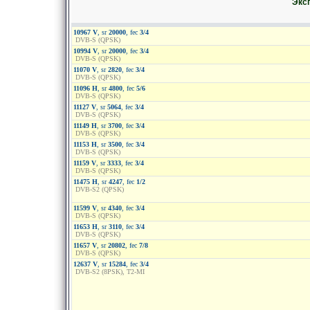
Эксп
10967 V
, sr
20000
, fec
3/4
DVB-S (QPSK)
10994 V
, sr
20000
, fec
3/4
DVB-S (QPSK)
11070 V
, sr
2820
, fec
3/4
DVB-S (QPSK)
11096 H
, sr
4800
, fec
5/6
DVB-S (QPSK)
11127 V
, sr
5064
, fec
3/4
DVB-S (QPSK)
11149 H
, sr
3700
, fec
3/4
DVB-S (QPSK)
11153 H
, sr
3500
, fec
3/4
DVB-S (QPSK)
11159 V
, sr
3333
, fec
3/4
DVB-S (QPSK)
11475 H
, sr
4247
, fec
1/2
DVB-S2 (QPSK)
11599 V
, sr
4340
, fec
3/4
DVB-S (QPSK)
11653 H
, sr
3110
, fec
3/4
DVB-S (QPSK)
11657 V
, sr
20802
, fec
7/8
DVB-S (QPSK)
12637 V
, sr
15284
, fec
3/4
DVB-S2 (8PSK), T2-MI