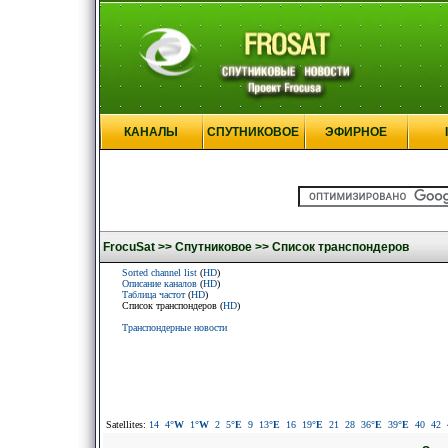
КАНАЛЫ
СПУТНИКОВОЕ
ЭФИРНОЕ
FrocuSat >>
Спутниковое >>
Список транспондеров
Sorted channel list
(
HD
)
Описание каналов
(
HD
)
Таблица частот
(
HD
)
Список транспондеров (
HD
)
Транспондерные новости
Satellites:
14
4
°W
1
°W
2
5
°E
9
13
°E
16
19
°E
21
28
36
°E
39
°E
40
42