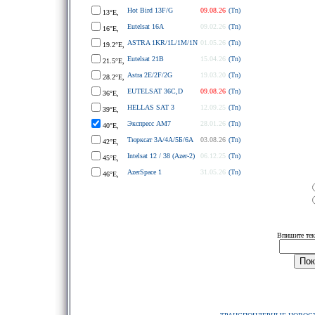
Hot Bird 13F/G
09.08.26
(Tn)
13°E,
Eutelsat 16A
09.02.26
(Tn)
16°E,
ASTRA 1KR/1L/1M/1N
01.05.26
(Tn)
19.2°E,
Eutelsat 21B
15.04.26
(Tn)
21.5°E,
Astra 2E/2F/2G
19.03.20
(Tn)
28.2°E,
EUTELSAT 36C,D
09.08.26
(Tn)
36°E,
HELLAS SAT 3
12.09.25
(Tn)
39°E,
Экспресс АМ7
28.01.26
(Tn)
40°E,
Тюрксат 3A/4A/5Б/6A
03.08.26
(Tn)
42°E,
Intelsat 12 / 38 (Azer-2)
06.12.25
(Tn)
45°E,
AzerSpace 1
31.05.26
(Tn)
46°E,
Впишите тек