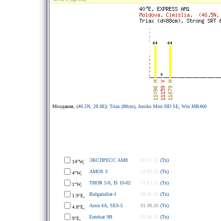
Молдавия, (
46.5N, 28.8E
):
Triax (88cm), Amiko Mini HD SE, Win MR460
ЭКСПРЕСС АМ8
09.11.23
(Tn)
14°W,
AMOS 3
12.03.26
(Tn)
4°W,
THOR 5/6, IS 10-02
13.03.26
(Tn)
1°W,
BulgariaSat-1
09.01.26
(Tn)
1.9°E,
Astra 4A, SES-5
01.08.26
(Tn)
4.8°E,
Eutelsat 9B
03.06.26
(Tn)
9°E,