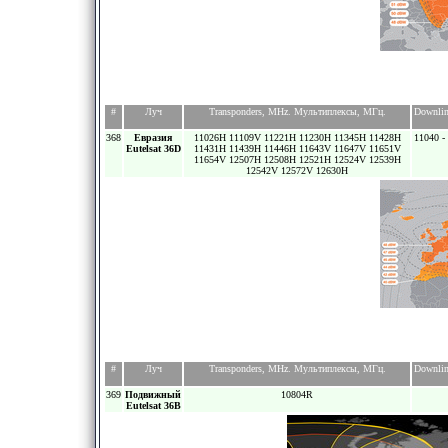
#
Луч
Transponders, MHz. Мультиплексы, МГц.
Downlin
368
Евразия
11026H 11109V 11221H 11230H 11345H 11428H
11040 -
Eutelsat 36D
11431H 11439H 11446H 11643V 11647V 11651V
11654V 12507H 12508H 12521H 12524V 12539H
12542V 12572V 12630H
#
Луч
Transponders, MHz. Мультиплексы, МГц.
Downlin
369
Подвижный
10804R
Eutelsat 36B