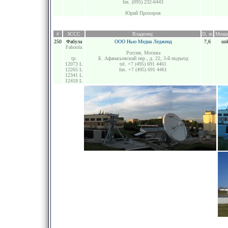
fax. (095) 232-6443
Юрий Прохоров
#
ЗССС
Владелец:
D, m
Мощн
250
Фабула
ООО Нью Медиа Ледженд
7,6
un
Faboola
Россия, Москва
tp:
Б. Афанасьевский пер., д. 22, 3-й подъезд
12073 L
tel. +7 (495) 691 4461
12265 L
fax. +7 (495) 691 4461
12341 L
12418 L