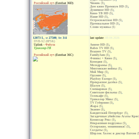
Российский луч
(Eutelsat 36D)
Чижик
($)
,
Дом кино Премиум HD
($)
,
Душевное HD
($)
,
Кино ТВ HD
($)
,
Наше HD
($)
,
Остросюжетное HD
($)
,
Премиальное HD
($)
,
Слово мужика
($)
12073 L
, sr
27500
, fec
3/4
last update:
09.04.2026
DVB-S2 (8PSK)
Uplink -
Фабула
Аниме HD
($)
,
Триколор-ТВ
Babes TV HD
($)
,
Brazzers TV
($)
,
Российский луч
(Eutelsat 36C)
FamilyJam
($)
,
Феникс + Кино
($)
,
Комедии
($)
,
Мелодрамы
($)
,
Ментовские войны
($)
,
Мой Мир
($)
,
Оружие
($)
,
Playboy Europe
($)
,
Прекрасное далёко
($)
,
Шалун
($)
,
Смешарики
($)
,
Советские фильмы
($)
,
Телекафе
($)
,
Триколор Микс
($)
,
TV Губерния
($)
,
Жара
($)
,
Знание
($)
,
Бандитский Петербург
($)
,
Загадочные убийства Агаты Крис
Комиссар Рекс
($)
,
Некрасивая подружка
($)
,
Осторожно, мошенники!
($)
,
Солдаты
($)
,
Шерлок Холмс и доктор Ватсон
(