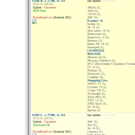
12284 R
, sr
27500
, fec
3/4
last update:
09.04.2026
DVB-S2 (8PSK)
Uplink -
Сколково
.Black
($)
,
НТВ Плюс
.Red
($)
,
.Sci-Fi
($)
,
Российский луч
(Eutelsat 36C)
360°
($)
,
8 канал +0
,
Бобёр
($)
,
Че +0
($)
,
Дом кино +0
($)
,
Hollywood
($)
,
Карусель +2
($)
,
Кинеко
($)
,
Кино ТВ +0
($)
,
Комедия
($)
,
LEOMAX24
,
MAGNAT
,
Москва 24
($)
,
Музыка Первого
($)
,
НСТ (Настоящее Страшное Телеви
О! +0
($)
,
Победа
($)
,
Поехали!
($)
,
Сапфир
($)
,
Shopping Live
,
SHOT TV
($)
,
Солнце +0
($)
,
Старт ТВ
($)
,
Телекафе
($)
,
Terra (RU)
($)
,
ТНТ +2
($)
,
ТВЦ Урал
($)
,
Ю +0
($)
,
Время
($)
12303 L
, sr
27500
, fec
3/4
last update:
22.03.2026
DVB-S2 (8PSK)
Uplink -
Сколково
360°
($)
,
Триколор-ТВ
Ani
($)
,
Че +0
($)
,
Российский луч
(Eutelsat 36C)
Синема
($)
,
CTC Kids
($)
,