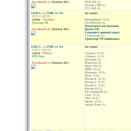
Российский луч
(Eutelsat 36C)
РЕН HD
($)
,
Россия 1 HD
($)
,
СТС HD
($)
12226 L
, sr
27500
, fec
3/4
last update:
12.03.2026
DVB-S (QPSK)
Uplink -
Сколково
Комедийное +0
($)
,
Триколор-ТВ
LEOMAX24
($)
,
Посмотрите инструкцию
,
Российский луч
(Eutelsat 36C)
Промо ТВ
,
Сохраните данный канал
,
Телемастер
($)
,
Триколор-ТВ инфоканал
12265 L
, sr
27500
, fec
3/4
last update:
15.03.2026
DVB-S (QPSK)
Uplink -
Фабула
5 Канал +0
($)
,
НТВ Плюс
5 Канал +2
($)
,
Грозный
($)
,
Российский луч
(Eutelsat 36C)
Известия
($)
,
Матч ТВ
($)
,
МИР +0
($)
,
Пятница +0
($)
,
РЕН +0
($)
,
Россия К +0
($)
,
Россия-1 +0
($)
,
Россия-1 +2
($)
,
Россия-24
($)
,
RT немецкий
($)
,
Спас +0
($)
,
ТВ3 +0
($)
,
Звезда +0
($)
,
Звезда Плюс
($)