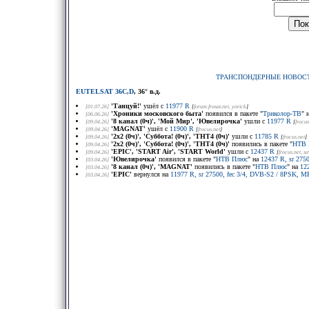
ТРАНСПОНДЕРНЫЕ НОВОС
EUTELSAT 36C,D
, 36° в.д.
'Танцуй!'
ушёл с
11977 R
[01.07.26]
[
forum.frosat.net
, yorick
]
'Хроники московского быта'
появился в пакете "
Триколор-ТВ
" 
[06.06.26]
'8 канал (0ч)', 'Мой Мир', 'Ювелирочка'
ушли с
11977 R
[09.04.26]
[
frocus
'MAGNAT'
ушёл с
11900 R
[09.04.26]
[
frocus.net
]
'2x2 (0ч)', 'Суббота! (0ч)', 'ТНТ4 (0ч)'
ушли с
11785 R
[09.04.26]
[
frocus.net
]
'2x2 (0ч)', 'Суббота! (0ч)', 'ТНТ4 (0ч)'
появились в пакете "
НТВ 
[09.04.26]
'EPIC', 'START Air', 'START World'
ушли с
12437 R
[09.04.26]
[
frocus.net
, s
'Ювелирочка'
появился в пакете "
НТВ Плюс
" на
12437 R, sr 275
[03.04.26]
'8 канал (0ч)', 'MAGNAT'
появились в пакете "
НТВ Плюс
" на
12
[03.04.26]
'EPIC'
вернулся на
11977 R, sr 27500, fec 3/4, DVB-S2 / 8PSK, M
[03.04.26]