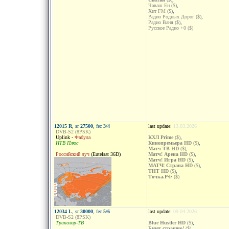
Чаваш Ен ($)
,
Хит FM ($)
,
Радио Родных Дорог ($)
,
Радио Ваня ($)
,
Русское Радио +0 ($)
12015 R
, sr
27500
, fec
3/4
last update:
13.03.2026
DVB-S2 (8PSK)
Uplink -
Фабула
КХЛ Prime
($)
,
НТВ Плюс
Кинопремьера HD
($)
,
Матч ТВ HD
($)
,
Российский луч
(Eutelsat 36D)
Матч! Арена HD
($)
,
Матч! Игра HD
($)
,
МАТЧ! Страна HD
($)
,
ТНТ HD
($)
,
Точка.РФ
($)
12034 L
, sr
30000
, fec
5/6
last update:
09.04.2026
DVB-S2 (8PSK)
Триколор-ТВ
Blue Hustler HD
($)
,
Будет страшно!
($)
,