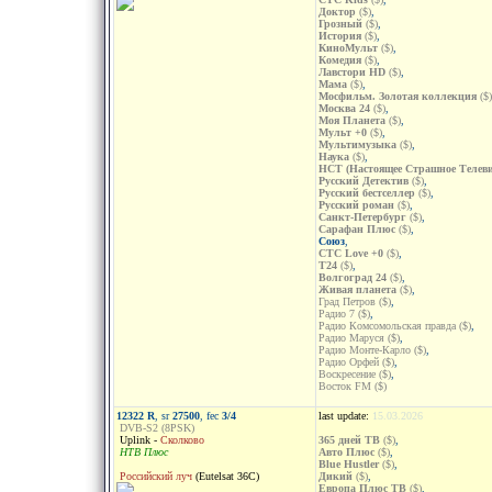
Доктор
($)
,
Грозный
($)
,
История
($)
,
КиноМульт
($)
,
Комедия
($)
,
Лавстори HD
($)
,
Мама
($)
,
Мосфильм. Золотая коллекция
($)
Москва 24
($)
,
Моя Планета
($)
,
Мульт +0
($)
,
Мультимузыка
($)
,
Наука
($)
,
НСТ (Настоящее Страшное Телеви
Русский Детектив
($)
,
Русский бестселлер
($)
,
Русский роман
($)
,
Санкт-Петербург
($)
,
Сарафан Плюс
($)
,
Союз
,
СТС Love +0
($)
,
Т24
($)
,
Волгоград 24
($)
,
Живая планета
($)
,
Град Петров ($)
,
Радио 7 ($)
,
Радио Комсомольская правда ($)
,
Радио Маруся ($)
,
Радио Монте-Карло ($)
,
Радио Орфей ($)
,
Воскресение ($)
,
Восток FM ($)
12322 R
, sr
27500
, fec
3/4
last update:
15.03.2026
DVB-S2 (8PSK)
Uplink -
Сколково
365 дней ТВ
($)
,
НТВ Плюс
Авто Плюс
($)
,
Blue Hustler
($)
,
Российский луч
(Eutelsat 36C)
Дикий
($)
,
Европа Плюс ТВ
($)
,