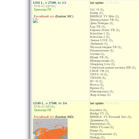
12111 L
, sr
27500
, fec
1/2
last update:
12.03.2026
DVB-S2 (QPSK)
Триколор-ТВ
2x2 +0
($)
,
Бобёр
($)
,
Российский луч
(Eutelsat 36C)
BRIDGE TV Hits
($)
,
Центральное ТВ
($)
,
День Победы
($)
,
Еда ТВ
($)
,
Европа Плюс ТВ
($)
,
KinoJam 1
($)
,
KinoJam 2
($)
,
Лапки LIVE
($)
,
Любимое
($)
,
Мультиландия ТВ
($)
,
Романтичное
($)
,
Scream
($)
,
Шаян ТВ
($)
,
Шокирующее
($)
,
Shopping Live
($)
,
Советская киноклассика HD
($)
,
СВОЁ ТВ
($)
,
ТНТ4 +0
($)
,
TRASH
($)
,
Ю +0
($)
,
Волга
($)
,
Время
($)
,
Ювелирочка
($)
,
Жар-птица
($)
12149 L
, sr
27500
, fec
3/4
last update:
09.04.2026
DVB-S2 (8PSK)
Триколор-ТВ
Балабол
($)
,
Bridge TV
($)
,
Российский луч
(Eutelsat 36D)
BRIDGE TV Русский Хит
($)
,
Душевное
($)
,
Кинопоказ
($)
,
MMA-TV.com
($)
,
Наше
($)
,
Остросюжетное
($)
,
Победа
($)
,