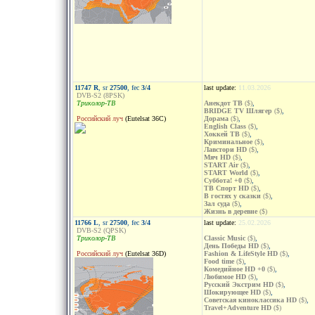
11747 R
, sr
27500
, fec
3/4
last update:
11.03.2026
DVB-S2 (8PSK)
Триколор-ТВ
Анекдот ТВ
($)
,
BRIDGE TV Шлягер
($)
,
Российский луч
(Eutelsat 36C)
Дорама
($)
,
English Class
($)
,
Хоккей ТВ
($)
,
Криминальное
($)
,
Лавстори HD
($)
,
Мяч HD
($)
,
START Air
($)
,
START World
($)
,
Суббота! +0
($)
,
ТВ Спорт HD
($)
,
В гостях у сказки
($)
,
Зал суда
($)
,
Жизнь в деревне
($)
11766 L
, sr
27500
, fec
3/4
last update:
25.02.2026
DVB-S2 (QPSK)
Триколор-ТВ
Classic Music
($)
,
День Победы HD
($)
,
Российский луч
(Eutelsat 36D)
Fashion & LifeStyle HD
($)
,
Food time
($)
,
Комедийное HD +0
($)
,
Любимое HD
($)
,
Русский Экстрим HD
($)
,
Шокирующее HD
($)
,
Советская киноклассика HD
($)
,
Travel+Adventure HD
($)