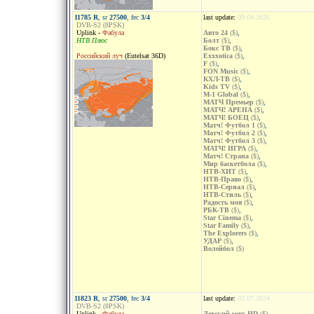
11785 R
, sr
27500
, fec
3/4
last update:
09.04.2026
DVB-S2 (8PSK)
Uplink -
Фабула
Авто 24
($)
,
НТВ Плюс
Болт
($)
,
Бокс ТВ
($)
,
Российский луч
(Eutelsat 36D)
Exxxotica
($)
,
F
($)
,
FON Music
($)
,
КХЛ-ТВ
($)
,
Kids TV
($)
,
M-1 Global
($)
,
МАТЧ Премьер
($)
,
МАТЧ! АРЕНА
($)
,
МАТЧ! БОЕЦ
($)
,
Матч! Футбол 1
($)
,
Матч! Футбол 2
($)
,
Матч! Футбол 3
($)
,
МАТЧ! ИГРА
($)
,
Матч! Страна
($)
,
Мир баскетбола
($)
,
НТВ-ХИТ
($)
,
НТВ-Право
($)
,
НТВ-Сериал
($)
,
НТВ-Стиль
($)
,
Радость моя
($)
,
РБК-ТВ
($)
,
Star Cinema
($)
,
Star Family
($)
,
The Explorers
($)
,
УДАР
($)
,
Волейбол
($)
11823 R
, sr
27500
, fec
3/4
last update:
02.07.2024
DVB-S2 (8PSK)
Uplink -
Фабула
Детский мир HD
($)
,