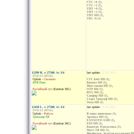
СТС +0
($)
,
СТС +2
($)
,
ТНТ +0
($)
,
ТНТ +2
($)
,
ТНТ HD
($)
,
ТВ3 +0
($)
12399 R
, sr
27500
, fec
3/4
last update:
12.03.2026
DVB-S2 (8PSK)
Uplink -
Сколково
CTC kids HD
($)
,
НТВ Плюс
Кинеко HD
($)
,
Моя стихия HD
($)
,
Российский луч
(Eutelsat 36C)
ОТР HD
($)
,
RTG HD
($)
,
Сапфир HD
($)
,
Старт Триумф HD
($)
,
Terra HD
($)
12418 L
, sr
27500
, fec
3/4
last update:
15.03.2026
DVB-S2 (8PSK)
Uplink -
Фабула
В мире животных
($)
,
Триколор-ТВ
Арсенал HD
($)
,
EXXXOTICA HD
($)
,
Российский луч
(Eutelsat 36C)
FAN HD
($)
,
Капитан Фантастика
($)
,
Матч ТВ HD
($)
,
Мосфильм. Золотая коллекция H