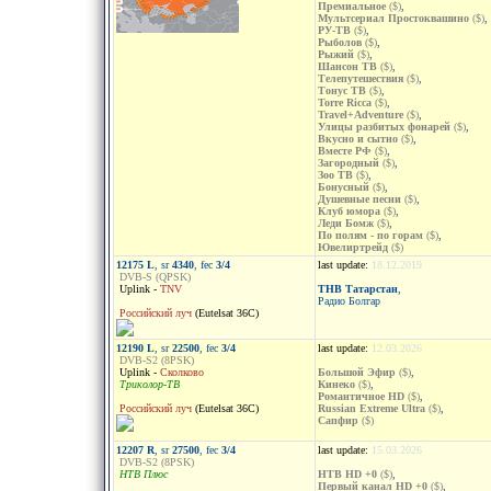
Премиальное
($)
,
Мультсериал Простоквашино
($)
,
РУ-ТВ
($)
,
Рыболов
($)
,
Рыжий
($)
,
Шансон ТВ
($)
,
Телепутешествия
($)
,
Тонус ТВ
($)
,
Torre Ricca
($)
,
Travel+Adventure
($)
,
Улицы разбитых фонарей
($)
,
Вкусно и сытно
($)
,
Вместе РФ
($)
,
Загородный
($)
,
Зоо ТВ
($)
,
Бонусный
($)
,
Душевные песни
($)
,
Клуб юмора
($)
,
Леди Бомж
($)
,
По полям - по горам
($)
,
Ювелиртрейд
($)
12175 L
, sr
4340
, fec
3/4
last update:
18.12.2019
DVB-S (QPSK)
Uplink -
TNV
ТНВ Татарстан
,
Радио Болгар
Российский луч
(Eutelsat 36C)
12190 L
, sr
22500
, fec
3/4
last update:
12.03.2026
DVB-S2 (8PSK)
Uplink -
Сколково
Большой Эфир
($)
,
Триколор-ТВ
Кинеко
($)
,
Романтичное HD
($)
,
Российский луч
(Eutelsat 36C)
Russian Extreme Ultra
($)
,
Сапфир
($)
12207 R
, sr
27500
, fec
3/4
last update:
15.03.2026
DVB-S2 (8PSK)
НТВ Плюс
НТВ HD +0
($)
,
Первый канал HD +0
($)
,