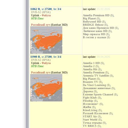
11862 R
, sr
27500
, fec
3/4
last update:
25.02.2026
DVB-S2 (8PSK)
Uplink -
Фабула
Amedia Premium HD
($)
,
НТВ Плюс
Big Planet
($)
,
Bollywood HD
($)
,
Российский луч
(Eutelsat 36D)
BRIDGE Deluxe
($)
,
Дом кино Премиум HD
($)
,
Любимое кино HD
($)
,
Мир сериала HD
($)
,
В гостях у сказки
($)
11900 R
, sr
27500
, fec
3/4
last update:
09.04.2026
DVB-S2 (8PSK)
Uplink -
Фабула
Amedia 1 HD
($)
,
НТВ Плюс
Amedia 2
($)
,
Amedia Hit
($)
,
Российский луч
(Eutelsat 36D)
Amedia Premium
($)
,
Armenia TV Satellite
($)
,
Big Planet
($)
,
Brazzers TV
($)
,
Da Vinci Learning
($)
,
Домашние животные
($)
,
Дорама
($)
,
Extreme Sports Channel
($)
,
Fight Klub
($)
,
Flixship
($)
,
Иллюзион+
($)
,
ЖиВи
($)
,
KinoLiving
($)
,
Русский Иллюзион
($)
,
START Air
($)
,
Start World
($)
,
Точка отрыва
($)
,
TV BRICS
($)
,