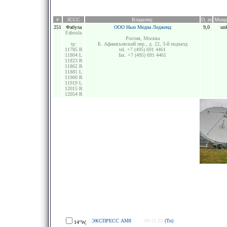
#
ЗССС
Владелец:
D, m
Мощн
251
Фабула
ООО Нью Медиа Ледженд
9,0
un
Faboola
Россия, Москва
tp:
Б. Афанасьевский пер., д. 22, 3-й подъезд
11785 R
tel. +7 (495) 691 4461
11804 L
fax. +7 (495) 691 4461
11823 R
11862 R
11881 L
11900 R
11919 L
12015 R
12054 R
ЭКСПРЕСС АМ8
09.11.23
(Tn)
14°W,