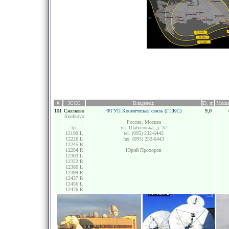
#
ЗССС
Владелец:
D, m
Мощн
101
Сколково
ФГУП Космическая связь (ГПКС)
9,0
Skolkovo
Россия, Москва
tp:
ул. Шаболовка, д. 37
12190 L
tel. (095) 232-6443
12226 L
fax. (095) 232-6443
12245 R
12284 R
Юрий Прохоров
12303 L
12322 R
12380 L
12399 R
12437 R
12456 L
12476 R