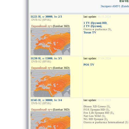
EUTEL
Экспресс-АМУ1 (Eutelsa
11221 H
, sr
30000
, fec
2/3
last update:
16.11.2024
DVB-S2 (8PSK)
1 TV (Грузия) HD
,
Евразийский луч
(Eutelsat 36D)
2 TV (Грузия)
,
Охота и рыбалка
($)
,
Turan TV
11230 H
, sr
15000
, fec
3/5
last update:
27.04.2024
DVB-S2 (8PSK)
POS TV
Евразийский луч
(Eutelsat 36D)
11345 H
, sr
30000
, fec
3/4
last update:
02.01.2023
DVB-S2 (8PSK)
Disney XD Greece
($)
,
Евразийский луч
(Eutelsat 36D)
FOX Греция HD
($)
,
Fox Life Греция HD
($)
,
Nat Geo Wild
($)
,
NG HD Греция
($)
,
Охота и рыбалка International
($)