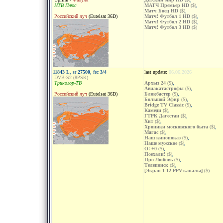
НТВ Плюс
МАТЧ Премьер HD
($)
,
Матч Боец HD
($)
,
Российский луч
(Eutelsat 36D)
Матч! Футбол 1 HD
($)
,
Матч! Футбол 2 HD
($)
,
Матч! Футбол 3 HD
($)
11843 L
, sr
27500
, fec
3/4
last update:
06.06.2026
DVB-S2 (8PSK)
Триколор-ТВ
Архыз 24
($)
,
Авиакатастрофы
($)
,
Российский луч
(Eutelsat 36D)
Блокбастер
($)
,
Большой Эфир
($)
,
Bridge TV Classic
($)
,
Камеди
($)
,
ГТРК Дагестан
($)
,
Хит
($)
,
Хроники московского быта
($)
,
Магас
($)
,
Наш кинопоказ
($)
,
Наше мужское
($)
,
О! +0
($)
,
Поехали!
($)
,
Про Любовь
($)
,
Телепоиск
($)
,
[Экран 1-12 PPV-каналы]
($)