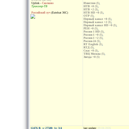
Uplink -
Сколково
Известия
($)
,
Триколор-ТВ
НТВ +0
($)
,
НТВ +2
($)
,
Российский луч
(Eutelsat 36C)
НТВ HD +0
($)
,
ОТР
($)
,
Первый канал +0
($)
,
Первый канал +2
($)
,
Первый канал HD +0
($)
,
РЕН +0
($)
,
Россия 1 HD
($)
,
Россия-1 +0
($)
,
Россия-1 +2
($)
,
Россия-24
($)
,
RT English
($)
,
RTД
($)
,
Спас +0
($)
,
ТВЦ Москва
($)
,
Звезда +0
($)
12476 R
, sr
27500
, fec
3/4
last update:
09.04.2026