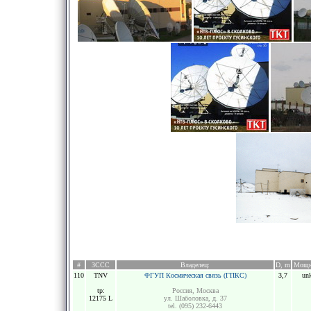
#
ЗССС
Владелец:
D, m
Мощн
110
TNV
ФГУП Космическая связь (ГПКС)
3,7
un
tp:
Россия, Москва
12175 L
ул. Шаболовка, д. 37
tel. (095) 232-6443