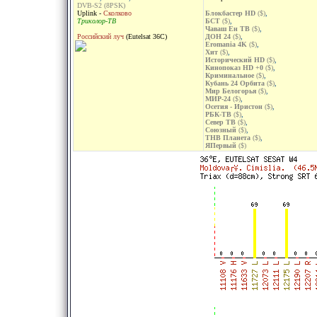
DVB-S2 (8PSK)
Uplink -
Сколково
Блокбастер HD
($)
,
Триколор-ТВ
БСТ
($)
,
Чаваш Ен ТВ
($)
,
Российский луч
(Eutelsat 36C)
ДОН 24
($)
,
Eromania 4K
($)
,
Хит
($)
,
Исторический HD
($)
,
Кинопоказ HD +0
($)
,
Криминальное
($)
,
Кубань 24 Орбита
($)
,
Мир Белогорья
($)
,
МИР-24
($)
,
Осетия - Иристон
($)
,
РБК-ТВ
($)
,
Север ТВ
($)
,
Союзный
($)
,
ТНВ Планета
($)
,
ЯПервый
($)