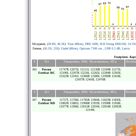
Молдавия, (
28.8N, 46.5E
):
Triax (88cm), DRE 5000, H-H Strong DM2100, 24.5W
Латвия, (
56.5N, 21E
):
Undef (80cm), Opticum 7100 cxe , LNB 0.2 dB, Latvia
Footprints. Кар
#
Луч
Transponders, MHz. Мультиплексы, МГц.
Downlin
365
Россия
11747R 12073L 12111L 12130R 12169R 12175L
Eutelsat 36C
12190L 12207R 12226L 12265L 12284R 12303L
12322R 12341L 12360R 12380L 12399R 12418L
12437R 12456L 12476R
#
Луч
Transponders, MHz. Мультиплексы, МГц.
Downlin
367
Россия
11727L 11766L 11785R 11804L 11823R 11843L
Eutelsat 36D
11862R 11881L 11900R 11919L 11938R 11958L
11977R 11996L 12015R 12034L 12054R 12092R
12149L