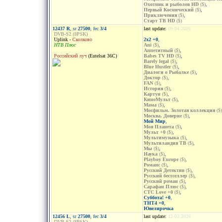
Охотник и рыболов HD
($)
,
Первый Космический
($)
,
Приключения
($)
,
Старт ТВ HD
($)
12437 R
, sr
27500
, fec
3/4
last update:
09.04.2026
DVB-S2 (8PSK)
Uplink -
Сколково
2x2 +0
,
НТВ Плюс
Ani
($)
,
Аппетитный
($)
,
Российский луч
(Eutelsat 36C)
Babes TV HD
($)
,
Barely legal
($)
,
Blue Hustler
($)
,
Диалоги о Рыбалке
($)
,
Доктор
($)
,
FAN
($)
,
История
($)
,
Картун
($)
,
КиноМульт
($)
,
Мама
($)
,
Мосфильм. Золотая коллекция
($)
Москва. Доверие
($)
,
Мой Мир
,
Моя Планета
($)
,
Мульт +0
($)
,
Мультимузыка
($)
,
Мультиландия ТВ
($)
,
Мы
($)
,
Наука
($)
,
Playboy Europe
($)
,
Романс
($)
,
Русский Детектив
($)
,
Русский бестселлер
($)
,
Русский роман
($)
,
Сарафан Плюс
($)
,
СТС Love +0
($)
,
Суббота! +0
,
ТНТ4 +0
,
Ювелирочка
12456 L
, sr
27500
, fec
3/4
last update:
12.03.2026
DVB-S2 (8PSK)