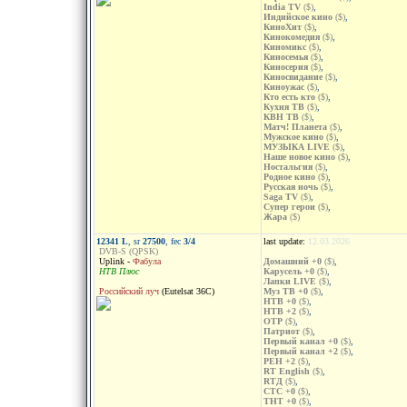
India TV
($)
,
Индийское кино
($)
,
КиноХит
($)
,
Кинокомедия
($)
,
Киномикс
($)
,
Киносемья
($)
,
Киносерия
($)
,
Киносвидание
($)
,
Киноужас
($)
,
Кто есть кто
($)
,
Кухня ТВ
($)
,
КВН ТВ
($)
,
Матч! Планета
($)
,
Мужское кино
($)
,
МУЗЫКА LIVE
($)
,
Наше новое кино
($)
,
Ностальгия
($)
,
Родное кино
($)
,
Русская ночь
($)
,
Saga TV
($)
,
Супер герои
($)
,
Жара
($)
12341 L
, sr
27500
, fec
3/4
last update:
12.03.2026
DVB-S (QPSK)
Uplink -
Фабула
Домашний +0
($)
,
НТВ Плюс
Карусель +0
($)
,
Лапки LIVE
($)
,
Российский луч
(Eutelsat 36C)
Муз ТВ +0
($)
,
НТВ +0
($)
,
НТВ +2
($)
,
ОТР
($)
,
Патриот
($)
,
Первый канал +0
($)
,
Первый канал +2
($)
,
РЕН +2
($)
,
RT English
($)
,
RTД
($)
,
СТС +0
($)
,
ТНТ +0
($)
,