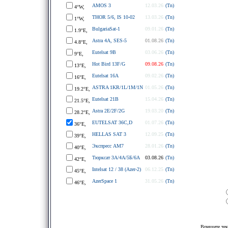
AMOS 3
12.03.26
(Tn)
4°W,
THOR 5/6, IS 10-02
13.03.26
(Tn)
1°W,
BulgariaSat-1
09.01.26
(Tn)
1.9°E,
Astra 4A, SES-5
01.08.26
(Tn)
4.8°E,
Eutelsat 9B
03.06.26
(Tn)
9°E,
Hot Bird 13F/G
09.08.26
(Tn)
13°E,
Eutelsat 16A
09.02.26
(Tn)
16°E,
ASTRA 1KR/1L/1M/1N
01.05.26
(Tn)
19.2°E,
Eutelsat 21B
15.04.26
(Tn)
21.5°E,
Astra 2E/2F/2G
19.03.20
(Tn)
28.2°E,
EUTELSAT 36C,D
01.07.26
(Tn)
36°E,
HELLAS SAT 3
12.09.25
(Tn)
39°E,
Экспресс АМ7
28.01.26
(Tn)
40°E,
Тюрксат 3A/4A/5Б/6A
03.08.26
(Tn)
42°E,
Intelsat 12 / 38 (Azer-2)
06.12.25
(Tn)
45°E,
AzerSpace 1
31.05.26
(Tn)
46°E,
Впишите тек