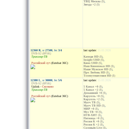
ТВЦ Москва
($)
,
Звезда +2
($)
12360 R
, sr
27500
, fec
3/4
last update:
15.03.2026
DVB-S2 (8PSK)
Триколор-ТВ
Камеди HD
($)
,
Insight UHD
($)
,
Российский луч
(Eutelsat 36C)
Кино UHD
($)
,
Наш Кинопоказ HD
($)
,
Наше Мужское HD
($)
,
Про Любовь HD
($)
,
Телепутешествия HD
($)
12380 L
, sr
30000
, fec
5/6
last update:
15.03.2026
DVB-S2 (8PSK)
Uplink -
Сколково
5 Канал +0
($)
,
Триколор-ТВ
5 Канал +2
($)
,
Домашний +0
($)
,
Российский луч
(Eutelsat 36C)
Карусель +0
($)
,
Карусель +2
($)
,
Матч ТВ
($)
,
Матч ТВ HD
($)
,
МИР +0
($)
,
Муз ТВ +0
($)
,
НТВ-ХИТ
($)
,
Пятница +0
($)
,
Россия К +0
($)
,
Россия К +2
($)
,
Соловьёв Live
($)
,