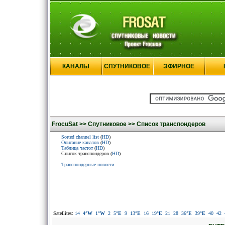
КАНАЛЫ
СПУТНИКОВОЕ
ЭФИРНОЕ
FrocuSat >>
Спутниковое >>
Список транспондеров
Sorted channel list
(
HD
)
Описание каналов
(
HD
)
Таблица частот
(
HD
)
Список транспондеров (
HD
)
Транспондерные новости
Satellites:
14
4
°W
1
°W
2
5
°E
9
13
°E
16
19
°E
21
28
36
°E
39
°E
40
42