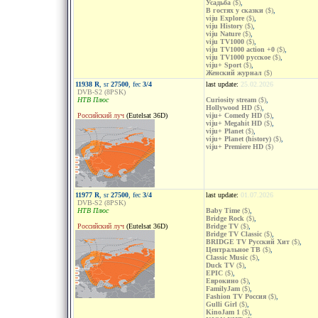
Усадьба
($)
,
В гостях у сказки
($)
,
viju Explore
($)
,
viju History
($)
,
viju Nature
($)
,
viju TV1000
($)
,
viju TV1000 action +0
($)
,
viju TV1000 русское
($)
,
viju+ Sport
($)
,
Женский журнал
($)
11938 R
, sr
27500
, fec
3/4
last update:
25.02.2026
DVB-S2 (8PSK)
НТВ Плюс
Curiosity stream
($)
,
Hollywood HD
($)
,
Российский луч
(Eutelsat 36D)
viju+ Comedy HD
($)
,
viju+ Megahit HD
($)
,
viju+ Planet
($)
,
viju+ Planet (history)
($)
,
viju+ Premiere HD
($)
11977 R
, sr
27500
, fec
3/4
last update:
01.07.2026
DVB-S2 (8PSK)
НТВ Плюс
Baby Time
($)
,
Bridge Rock
($)
,
Российский луч
(Eutelsat 36D)
Bridge TV
($)
,
Bridge TV Classic
($)
,
BRIDGE TV Русский Хит
($)
,
Центральное ТВ
($)
,
Classic Music
($)
,
Duck TV
($)
,
EPIC
($)
,
Еврокино
($)
,
FamilyJam
($)
,
Fashion TV Россия
($)
,
Gulli Girl
($)
,
KinoJam 1
($)
,