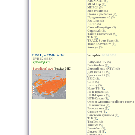
KION ХИТ
($)
,
MCM Top
($)
,
МИР-24
($)
,
Моя стихия
($)
,
Охота и рыбалка
($)
,
Продвижение +0
($)
,
Red Lips
($)
,
РУ-ТВ
($)
,
Санкт-Петербург
($)
,
Союзный
($)
,
Тайна галактики
($)
,
TiJi
($)
,
TRACE Sport Stars
($)
,
Travel+Adventure
($)
,
Уникум
($)
11996 L
, sr
27500
, fec
3/4
last update:
09.04.2026
DVB-S2 (8PSK)
Триколор-ТВ
Bollywood TV
($)
,
DetectiveJam
($)
,
Российский луч
(Eutelsat 36D)
Детский мир (RTVi)
($)
,
Дом кино +0
($)
,
Дом кино +2
($)
,
EPIC
($)
,
Gulli
($)
,
Luxury
($)
,
Нано ТВ
($)
,
НТВ-Право
($)
,
НТВ-Сериал
($)
,
НТВ-Стиль
($)
,
Опера: Хроники убойного отдела
Паленшеевы
($)
,
Радость моя
($)
,
Солнце +0
($)
,
Советские фильмы
($)
,
TiJi
($)
,
ТипТоп
($)
,
Уникум
($)
,
Волейбол
($)
,
Доктор И
($)
,
Сватьи
($)
,