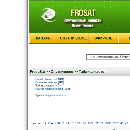
КАНАЛЫ
СПУТНИКОВОЕ
ЭФИРНОЕ
FrocuSat >>
Спутниковое >>
Таблица частот
Sorted channel list
(
HD
)
Описание каналов
(
HD
)
Таблица частот (
HD
)
Список транспондеров
(
HD
)
Транспондерные новости
Satellites:
14
4
°W
1
°W
2
5
°E
9
13
°E
16
19
°E
21
28
36
°E
39
°E
40
42