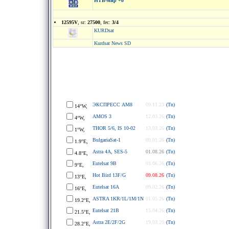
НТВ-мир +0
12595V
, sr:
27500
, fec:
3/4
KURDsat
Kurdsat News SD
ЭКСПРЕСС АМ8
09.11.23
(Tn)
14°W,
AMOS 3
12.03.26
(Tn)
4°W,
THOR 5/6, IS 10-02
13.03.26
(Tn)
1°W,
BulgariaSat-1
09.01.26
(Tn)
1.9°E,
Astra 4A, SES-5
01.08.26
(Tn)
4.8°E,
Eutelsat 9B
03.06.26
(Tn)
9°E,
Hot Bird 13F/G
09.08.26
(Tn)
13°E,
Eutelsat 16A
09.02.26
(Tn)
16°E,
ASTRA 1KR/1L/1M/1N
01.05.26
(Tn)
19.2°E,
Eutelsat 21B
15.04.26
(Tn)
21.5°E,
Astra 2E/2F/2G
19.03.20
(Tn)
28.2°E,