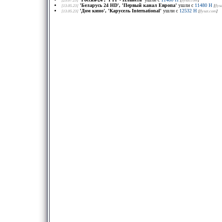
[25.07.23]
[
flysat.com
]
'Беларусь 24 HD', 'Первый канал Европа'
ушли с
11480 H
[13.05.23]
[
flys
'Дом кино', 'Карусель International'
ушли с
12532 H
[13.05.23]
[
flysat.com
]