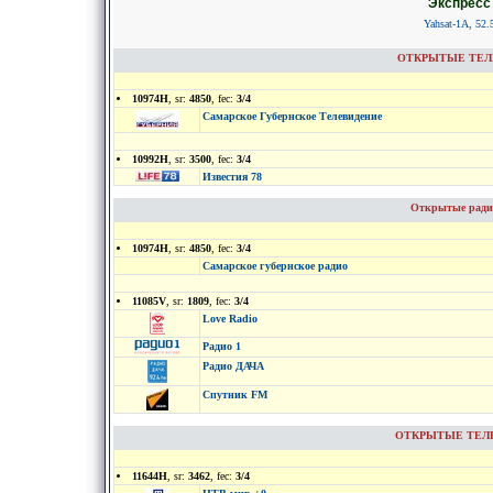
Экспресс 
Yahsat-1A, 52.5
ОТКРЫТЫЕ ТЕЛЕК
10974H
, sr:
4850
, fec:
3/4
Самарское Губернское Телевидение
10992H
, sr:
3500
, fec:
3/4
Известия 78
Открытые радио
10974H
, sr:
4850
, fec:
3/4
Самарское губернское радио
11085V
, sr:
1809
, fec:
3/4
Love Radio
Радио 1
Радио ДАЧА
Спутник FM
ОТКРЫТЫЕ ТЕЛЕКА
11644H
, sr:
3462
, fec:
3/4