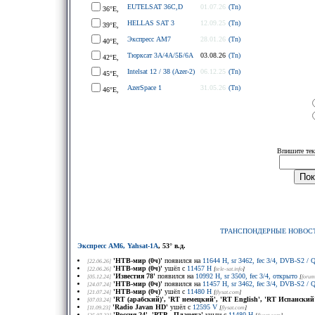
EUTELSAT 36C,D
01.07.26
(Tn)
36°E,
HELLAS SAT 3
12.09.25
(Tn)
39°E,
Экспресс АМ7
28.01.26
(Tn)
40°E,
Тюрксат 3A/4A/5Б/6A
03.08.26
(Tn)
42°E,
Intelsat 12 / 38 (Azer-2)
06.12.25
(Tn)
45°E,
AzerSpace 1
31.05.26
(Tn)
46°E,
Впишите тек
ТРАНСПОНДЕРНЫЕ НОВОС
Экспресс AM6, Yahsat-1A
, 53° в.д.
'НТВ-мир (0ч)'
появился на
11644 H, sr 3462, fec 3/4, DVB-S2 
[22.06.26]
'НТВ-мир (0ч)'
ушёл с
11457 H
[22.06.26]
[
tele-sat.info
]
'Известия 78'
появился на
10992 H, sr 3500, fec 3/4, открыто
[05.12.24]
[
forum
'НТВ-мир (0ч)'
появился на
11457 H, sr 3462, fec 3/4, DVB-S2 
[24.07.24]
'НТВ-мир (0ч)'
ушёл с
11480 H
[21.07.24]
[
flysat.com
]
'RT (арабский)', 'RT немецкий', 'RT English', 'RT Испанский'
[07.03.24]
'Radio Javan HD'
ушёл с
12595 V
[11.09.23]
[
flysat.com
]
'Россия-24', 'РТР - Планета'
ушли с
11480 H