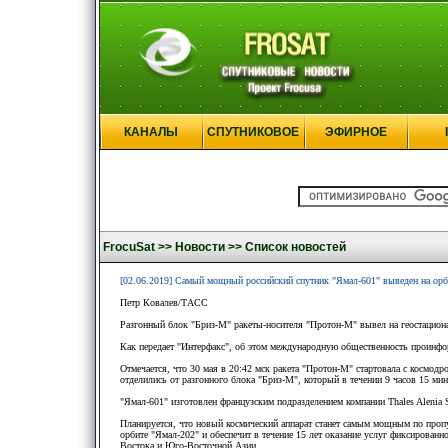
КАНАЛЫ
СПУТНИКОВОЕ
ЭФИРНОЕ
FrocuSat >>
Новости >>
Список новостей
[02.06.2019] Самый мощный российский спутник "Ямал-601" выведен на орб
Петр Ковалев/ТАСС
Разгонный блок "Бриз-М" ракеты-носителя "Протон-М" вывел на геостацион
Как передает "Интерфакс", об этом международную общественность проинфо
Отмечается, что 30 мая в 20:42 мск ракета "Протон-М" стартовала с космод
отделились от разгонного блока "Бриз-М", который в течении 9 часов 15 ми
"Ямал-601" изготовлен французским подразделением компании Thales Alenia 
Планируется, что новый космический аппарат станет самым мощным по пропу
орбите "Ямал-202" и обеспечит в течение 15 лет оказание услуг фиксирован
Востока и Юго-Восточной Азии.