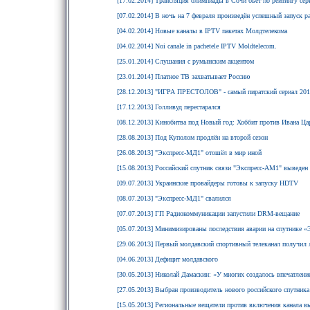
[17.02.2014] Трансляция олимпиады в Сочи бьет по рейтингу се
[07.02.2014] В ночь на 7 февраля произведён успешный запуск р
[04.02.2014] Новые каналы в IPTV пакетах Молдтелекома
[04.02.2014] Noi canale in pachetele IPTV Moldtelecom.
[25.01.2014] Слушания с румынским акцентом
[23.01.2014] Платное ТВ захватывает Россию
[28.12.2013] "ИГРА ПРЕСТОЛОВ" - самый пиратский сериал 201
[17.12.2013] Голливуд перестарался
[08.12.2013] Кинобитва под Новый год: Хоббит против Ивана Ца
[28.08.2013] Под Куполом продлён на второй сезон
[26.08.2013] "Экспресс-МД1" отошёл в мир иной
[15.08.2013] Российский спутник связи "Экспресс-АМ1" выведен 
[09.07.2013] Украинские провайдеры готовы к запуску HDTV
[08.07.2013] "Экспресс-МД1" свалился
[07.07.2013] ГП Радиокоммуникации запустили DRM-вещание
[05.07.2013] Минимизированы последствия аварии на спутнике 
[29.06.2013] Первый молдавский спортивный телеканал получил 
[04.06.2013] Дефицит молдавского
[30.05.2013] Николай Дамаскин: «У многих создалось впечатлени
[27.05.2013] Выбран производитель нового российского спутника
[15.05.2013] Региональные вещатели против включения канала вы