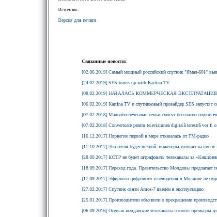
Источник:
Версия для печати
Связанные новости:
[02.06.2019] Самый мощный российский спутник "Ямал-601" выв
[24.02.2019] SES teams up with Kartina TV
[08.02.2019] НАЧАЛАСЬ КОММЕРЧЕСКАЯ ЭКСПЛУАТАЦИ
[06.02.2019] Kartina TV и спутниковый провайдер SES запустят 
[07.02.2018] Малообеспеченные семьи смогут бесплатно подклю
[07.02.2018] Convertoare pentru televiziunea digitală terestră vor fi of
[16.12.2017] Норвегия первой в мире отказалась от FM-радио
[11.10.2017] Эта песня будет вечной: инженеры готовят на сме
[28.09.2017] КСТР не будет штрафовать телеканалы за «Кишине
[18.09.2017] Переход года. Правительство Молдовы предлагает п
[17.09.2017] Эфирного цифрового телевидения в Молдове не буде
[27.02.2017] Спутник связи Amos-7 введён в эксплуатацию
[25.01.2017] Производители объявили о прекращении производст
[06.09.2016] Осенью молдавские телеканалы готовят премьеры дл