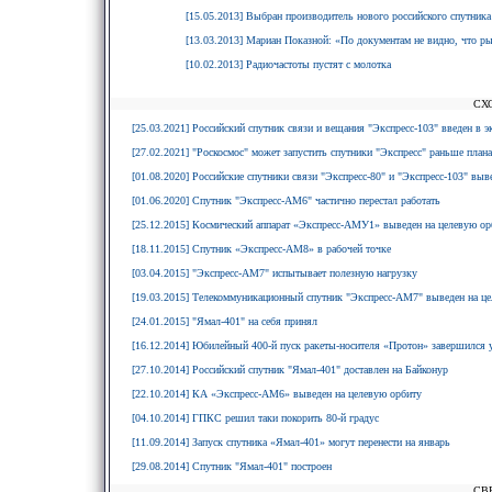
[15.05.2013] Выбран производитель нового российского спутника
[13.03.2013] Мариан Показной: «По документам не видно, что 
[10.02.2013] Радиочастоты пустят с молотка
СХ
[25.03.2021] Российский спутник связи и вещания "Экспресс-103" введен в 
[27.02.2021] "Роскосмос" может запустить спутники "Экспресс" раньше плана
[01.08.2020] Российские спутники связи "Экспресс-80" и "Экспресс-103" выв
[01.06.2020] Спутник "Экспресс-АМ6" частично перестал работать
[25.12.2015] Космический аппарат «Экспресс-АМУ1» выведен на целевую ор
[18.11.2015] Спутник «Экспресс-АМ8» в рабочей точке
[03.04.2015] "Экспресс-АМ7" испытывает полезную нагрузку
[19.03.2015] Телекоммуникационный спутник "Экспресс-АМ7" выведен на ц
[24.01.2015] "Ямал-401" на себя принял
[16.12.2014] Юбилейный 400-й пуск ракеты-носителя «Протон» завершился
[27.10.2014] Российский спутник "Ямал-401" доставлен на Байконур
[22.10.2014] КА «Экспресс-АМ6» выведен на целевую орбиту
[04.10.2014] ГПКС решил таки покорить 80-й градус
[11.09.2014] Запуск спутника «Ямал-401» могут перенести на январь
[29.08.2014] Спутник "Ямал-401" построен
СВ