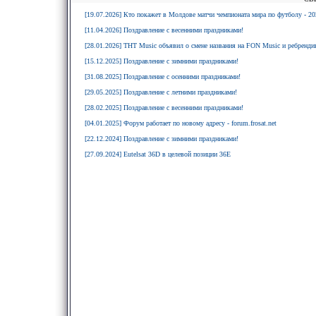
[19.07.2026] Кто покажет в Молдове матчи чемпионата мира по футболу - 20
[11.04.2026] Поздравление с весенними праздниками!
[28.01.2026] ТНТ Music объявил о смене названия на FON Music и ребрендин
[15.12.2025] Поздравление с зимними праздниками!
[31.08.2025] Поздравление с осенними праздниками!
[29.05.2025] Поздравление с летними праздниками!
[28.02.2025] Поздравление с весенними праздниками!
[04.01.2025] Форум работает по новому адресу - forum.frosat.net
[22.12.2024] Поздравление с зимними праздниками!
[27.09.2024] Eutelsat 36D в целевой позиции 36E