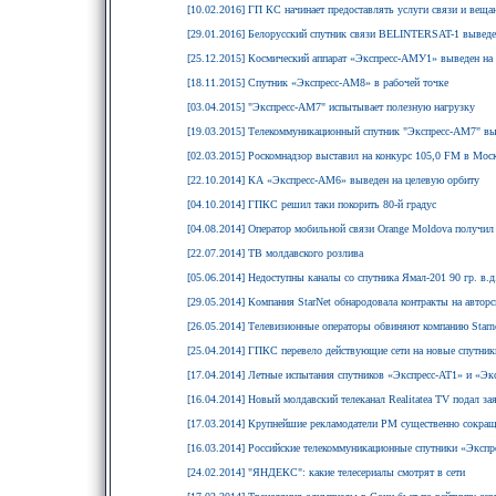
[10.02.2016] ГП КС начинает предоставлять услуги связи и веща
[29.01.2016] Белорусский спутник связи BELINTERSAT-1 вывед
[25.12.2015] Космический аппарат «Экспресс-АМУ1» выведен на
[18.11.2015] Спутник «Экспресс-АМ8» в рабочей точке
[03.04.2015] "Экспресс-АМ7" испытывает полезную нагрузку
[19.03.2015] Телекоммуникационный спутник "Экспресс-АМ7" вы
[02.03.2015] Роскомнадзор выставил на конкурс 105,0 FM в Мос
[22.10.2014] КА «Экспресс-АМ6» выведен на целевую орбиту
[04.10.2014] ГПКС решил таки покорить 80-й градус
[04.08.2014] Оператор мобильной связи Orange Moldova получил
[22.07.2014] ТВ молдавского розлива
[05.06.2014] Недоступны каналы со спутника Ямал-201 90 гр. в.д
[29.05.2014] Компания StarNet обнародовала контракты на авторс
[26.05.2014] Телевизионные операторы обвиняют компанию Starn
[25.04.2014] ГПКС перевело действующие сети на новые спутни
[17.04.2014] Летные испытания спутников «Экспресс-АТ1» и «Э
[16.04.2014] Новый молдавский телеканал Realitatea TV подал за
[17.03.2014] Крупнейшие рекламодатели РМ существенно сокра
[16.03.2014] Российские телекоммуникационные спутники «Эксп
[24.02.2014] "ЯНДЕКС": какие телесериалы смотрят в сети