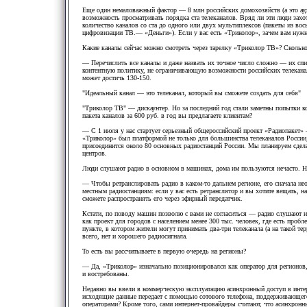
Еще один немаловажный фактор — 8 млн российских домохозяйств (а это ау
возможность просматривать порядка ста телеканалов. Вряд ли эти люди зах
количество каналов со ста до одного или двух мультиплексов (пакеты из во
цифровизации ТВ.— «Деньги»). Если у вас есть «Триколор», зачем вам нуж
Какие каналы сейчас можно смотреть через тарелку «Триколор ТВ»? Сколько 
— Перечислить все каналы и даже назвать их точное число сложно — их сп
контентную политику, не ограничивающую возможности российских телеканал
может достичь 130-150.
"Идеальный канал — это телеканал, который вы сможете создать для себя"
"Триколор ТВ" — дискаунтер. Но за последний год стали заметны попытки к
пакета каналов за 600 руб. в год вы предлагаете клиентам?
— С 1 июля у нас стартует серьезный общероссийский проект «Радиопакет
«Триколор» был платформой не только для большинства телеканалов России,
присоединится около 80 основных радиостанций России. Мы планируем сдел
центров.
Люди слушают радио в основном в машинах, дома им пользуются нечасто. Н
— Чтобы ретранслировать радио в каком-то дальнем регионе, его сначала н
местным радиостанциям: если у вас есть ретранслятор и вы хотите вещать, н
сможете распространять его через эфирный передатчик.
Кстати, по поводу машин позволю с вами не согласиться — радио слушают и
как проект для городов с населением менее 300 тыс. человек, где есть проб
пункте, в котором жители могут принимать два-три телеканала (а на такой т
всего, нет и хорошего радиосигнала.
То есть вы рассчитываете в первую очередь на регионы?
— Да, «Триколор» изначально позиционировался как оператор для регионов,
и востребованы.
Недавно вы ввели в коммерческую эксплуатацию асинхронный доступ в интерн
исходящие данные передает с помощью сотового телефона, поддерживающего
операторами? Кроме того, сами интернет-провайдеры считают, что асинхронн