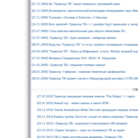
[07.12.2009] На "Триколор ТВ" может появиться спортивный канал
[02.12.2009] Возможность самостоятельной регистрации оборудования через Инте
[27.11.2009] Телеканал «Охотник и Рыболов» в Тиколоре
[24.11.2009] Всех зрителей «Триколор ТВ» с 1 декабря будут переводить к диле
[25.07.2009] Стала известна окончательная дата запуска обновления ПО
[12.07.2009] «Триколор ТВ» будет развивать «сибирские пакеты»
[08.07.2009] Выручка "Триколор ТВ" от услуг платного спутникового телевидени
[16.04.2009] "Триколор ТВ". Новое на Инфоканале: услуга «Выбор звуковой до
[17.02.2009] Интервью Гендиректора ЗАО «НСК» В. Мордачева
[11.02.2009] «Триколор ТВ» открывает платные каналы!
[28.01.2009] Триколор: 4 февраля - плановая техническая профилактика
[28.01.2009] Триколор ТВ примет участие в Международной выставке CSTB-20
СХ
[27.02.2020] Триколор прекращает вещание каналов "Ред Медиа" с 1 марта
[02.01.2020] Новый год – новые каналы в пакете НТВ+
[29.12.2016] Viacom International Media Networks прекращает вещание телек
[30.11.2016] Каналы группы Discovery уходят из пакета оператора "Триколо
[16.11.2015] «Триколор ТВ» подключил 6-миллионного HD-абонента
[23.10.2015] «Орион Экспресс»: спрос на спутниковое ТВ не падает
[02.02.2015] ТВ-3 станет доступен всем абонентам «Триколор ТВ»