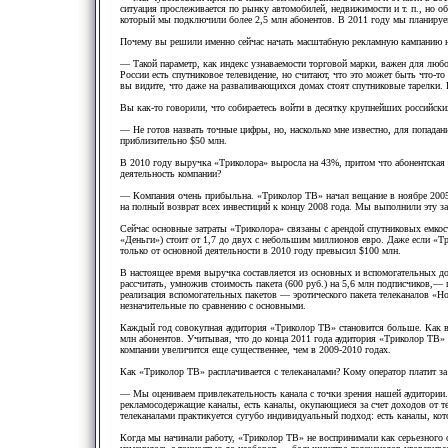
ситуация прослеживается по рынку автомобилей, недвижимости и т. п., но о
который мы подключили более 2,5 млн абонентов. В 2011 году мы планируем
Почему вы решили именно сейчас начать масштабную рекламную кампанию н
— Такой параметр, как индекс узнаваемости торговой марки, важен для люб
России есть спутниковое телевидение, но считают, что это может быть что-т
вы видите, что даже на разваливающихся домах стоят спутниковые тарелки.
Вы как-то говорили, что собираетесь войти в десятку крупнейших российских
— Не готов назвать точные цифры, но, насколько мне известно, для попадани
приблизительно $50 млн.
В 2010 году выручка «Триколора» выросла на 43%, притом что абонентская
деятельность компании?
— Компания очень прибыльна. «Триколор ТВ» начал вещание в ноябре 2005 г
на полный возврат всех инвестиций к концу 2008 года. Мы выполнили эту з
Сейчас основные затраты «Триколора» связаны с арендой спутниковых емкос
«Деньги») стоит от 1,7 до двух с небольшим миллионов евро. Даже если «Тр
только от основной деятельности в 2010 году превысил $100 млн.
В настоящее время выручка составляется из основных и вспомогательных 
рассчитать, умножив стоимость пакета (600 руб.) на 5,6 млн подписчиков,—
реализация вспомогательных пакетов — эротического пакета телеканалов «
незначительные по сравнению с основными.
Каждый год совокупная аудитория «Триколор ТВ» становится больше. Как в
млн абонентов. Учитывая, что до конца 2011 года аудитория «Триколор ТВ» 
компании увеличится еще существеннее, чем в 2009-2010 годах.
Как «Триколор ТВ» расплачивается с телеканалами? Кому оператор платит за 
— Мы оцениваем привлекательность канала с точки зрения нашей аудитории.
рекламосодержащие каналы, есть каналы, окупающиеся за счет доходов от те
телеканалами практикуется сугубо индивидуальный подход: есть каналы, ко
Когда мы начинали работу, «Триколор ТВ» не воспринимали как серьезного о