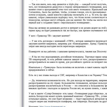
— Так или иначе, весь мир движется к triple play — каждый хочет получать, 
того, все телевещатели движутся в сторону интерактивного телевидения, когд
момент стоит в программной сетке того или иного телеканала. Идеальный кан
Согласитесь, было бы удобнее, чтобы, условно говоря, кто-то просматривал
хотели услышать, какие новости и фильмы посмотреть и т. д. То есть вы сфо
каналов, собрал уникальную подборку того, что более полно соответствует
технологии, которые могут отбирать для вас контент. Но чтобы вы могли п
первый шаг к созданию такого «персонального телевидения».
Пока мы активно не развиваем доступ в интернет и не делаем акцент на этой
сервис вряд ли будет развиваться так же быстро, как прямое спутниковое тел
У кого «Триколор ТВ» закупает контент?
— У нас есть договоры с компанией «1ТВЧ», которая занимается производст
закупаем контент напрямую, например для «Киноакадемии». Бренд «Триколор
затрат нам иногда выгоднее вести переговоры напрямую.
Планируете ли вы работать с каналами премиум-класса, такими как Discovery
— Я бы не стал недооценивать российские телеканалы. Торговые марки запад
ТВ операторский, то есть рейтинг каналов зависит от того, распространяются
распространяться на какое-то время, для российского зрителя он потеряет св
Изначально у «Триколора» была политика не включать в пакет каналы зарубе
придерживаемся и сейчас.
Есть ли у вас планы выхода в СНГ, например в Казахстан и на Украину? Те
— Да, технически возможности есть. Но для выхода на территорию, наприме
распространяются на эту страну. Большинство телеканалов, которые пользую
распространения исключительно в России — это относится к большинству ф
никаких проблем с выходом за пределы России нет, но нужно понять, с как
У нас в пакете «Супер-Оптимум» есть канал «Телевидение ради общества», ко
житель Белоруссии может купить приемный комплект «Триколор ТВ», установи
остальные каналы, это уже будет незаконно — будут нарушаться авторские п
следует скорее как техническую платформу, как оператора. Выходить на дру
Источник:
http://www.kommersant.ru