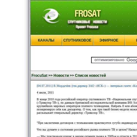
КАНАЛЫ
СПУТНИКОВОЕ
ЭФИРНОЕ
FrocuSat >>
Новости >>
Список новостей
[04.07.2011] В.Мордачёев (ген.дирекор ЗАО «НСК») — интервью газете «К
4 июля, 2011
В конце 2010 года российский оператор спутникового ТВ «Национальная спу
(«Триколор ТВ»), по данным британской исследовательской компании IHS Scr
крупнейших мировых операторов платного телевидения. Набрать 8 млн абоне
позиционируя себя как дискаунтер. О том, как при такой бизнес-модели мож
рассказывает генеральный директор «Триколор ТВ».
"При заключении договоров с телеканалами практикуется сугубо индивидуа
Что вы думаете о состоянии российского рынка платного ТВ в целом? Насколь
— Мы чувствовали кризис в нашем сегменте рынка в 2009-м и отчасти в 2010