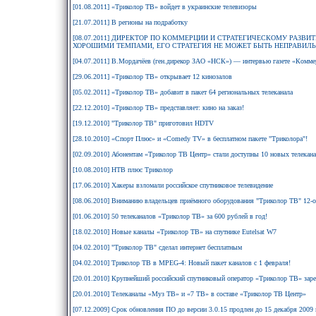
[01.08.2011] «Триколор ТВ» войдет в украинские телевизоры
[21.07.2011] В регионы на подработку
[08.07.2011] ДИРЕКТОР ПО КОММЕРЦИИ И СТРАТЕГИЧЕСКОМУ РАЗВИ
ХОРОШИМИ ТЕМПАМИ, ЕГО СТРАТЕГИЯ НЕ МОЖЕТ БЫТЬ НЕПРАВИЛЬ
[04.07.2011] В.Мордачёев (ген.дирекор ЗАО «НСК») — интервью газете «Комме
[29.06.2011] «Триколор ТВ» открывает 12 кинозалов
[05.02.2011] «Триколор ТВ» добавит в пакет 64 региональных телеканала
[22.12.2010] «Триколор ТВ» представляет: кино на заказ!
[19.12.2010] "Триколор ТВ" приготовил HDTV
[28.10.2010] «Спорт Плюс» и «Comedy TV» в бесплатном пакете "Триколора"!
[02.09.2010] Абонентам «Триколор ТВ Центр» стали доступны 10 новых телекан
[10.08.2010] НТВ плюс Триколор
[17.06.2010] Хакеры взломали российское спутниковое телевидение
[08.06.2010] Вниманию владельцев приёмного оборудования "Триколор ТВ" 12-о
[01.06.2010] 50 телеканалов «Триколор ТВ» за 600 рублей в год!
[18.02.2010] Новые каналы «Триколор ТВ» на спутнике Eutelsat W7
[04.02.2010] "Триколор ТВ" сделал интернет бесплатным
[04.02.2010] Триколор ТВ в MPEG-4: Новый пакет каналов с 1 февраля!
[20.01.2010] Крупнейший российский спутниковый оператор «Триколор ТВ» заре
[20.01.2010] Телеканалы «Муз ТВ» и «7 ТВ» в составе «Триколор ТВ Центр»
[07.12.2009] Срок обновления ПО до версии 3.0.15 продлен до 15 декабря 2009 