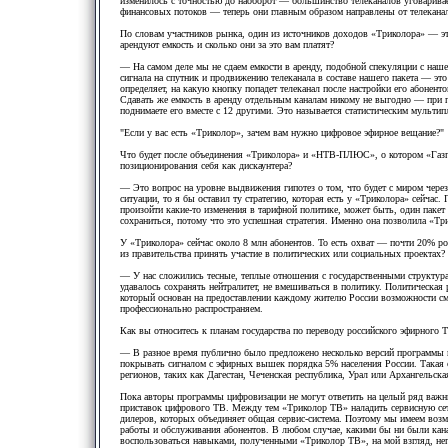
изменилось с точностью до наоборот — большинство телеканалов уговарива
финансовых потоков — теперь они главным образом направлены от телекана
По словам участников рынка, один из источников доходов «Триколора» — это
арендуют емкость и сколько они за это вам платят?
— На самом деле мы не сдаем емкости в аренду, подобной спекуляции с наше
сигнала на спутник и продвижению телеканала в составе нашего пакета — эт
определяет, на какую кнопку попадет телеканал после настройки его абонент
Сдавать же емкость в аренду отдельным каналам никому не выгодно — при п
поднимаете его вместе с 12 другими. Это называется статистическим мульти
"Если у вас есть «Триколор», зачем вам нужно цифровое эфирное вещание?"
Что будет после объединения «Триколора» и «НТВ-ПЛЮС», о котором «Газпр
позиционирования себя как дискаунтера?
— Это вопрос на уровне выдвижения гипотез о том, что будет с миром через 
ситуации, то я бы оставил ту стратегию, которая есть у «Триколора» сейчас
произойти какие-то изменения в тарифной политике, может быть, один пакет 
сохраниться, потому что это успешная стратегия. Именно она позволила «Три
У «Триколора» сейчас около 8 млн абонентов. То есть охват — почти 20% р
из правительства принять участие в политических или социальных проектах?
— У нас сложились тесные, теплые отношения с государственными структурам
удавалось сохранять нейтралитет, не вмешиваться в политику. Политическая
который основан на предоставлении каждому жителю России возможности смот
профессионально распространяем.
Как вы относитесь к планам государства по переводу российского эфирного
— В разное время публично было предложено несколько версий программы ци
покрывать сигналом с эфирных вышек порядка 5% населения России. Такая с
регионов, таких как Дагестан, Чеченская республика, Урал или Архангельск
Пока авторы программы цифровизации не могут ответить на целый ряд важны
приставок цифрового ТВ. Между тем «Триколор ТВ» наладить сервисную сеть
дилеров, которых объединяет общая сервис-система. Поэтому мы имеем возм
работы и обслуживания абонентов. В любом случае, какими бы ни были кана
воспользоваться навыками, полученными «Триколор ТВ», на мой взгляд, не