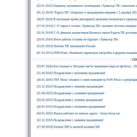
[22.01.2015] Оператор спутникового телевидения «Триколор ТВ» повышает 
[01.12.2014] "Радуга ТВ" объявляет о прекращении вещания с 5 декабря 2014
[28.07.2014] В настоящее время наблюдается проблема технического характе
[17.03.2014] С 17 марта в составе «Триколор ТВ» начинает тестовое вещани
[31.01.2014] С 01 февраля подписчикам Базового пакета Радуги-ТВ доступе
[29.01.2014] Итоги работы и планы на будущее «Триколор ТВ»
[23.01.2014] Платное ТВ захватывает Россию
[01.10.2013] НТВ-Плюс: Изменение параметров настройки и формата вещания
СВ
[19.07.2026] Кто покажет в Молдове матчи чемпионата мира по футболу - 20
[11.04.2026] Поздравление с весенними праздниками!
[28.01.2026] ТНТ Music объявил о смене названия на FON Music и ребрендин
[15.12.2025] Поздравление с зимними праздниками!
[31.08.2025] Поздравление с осенними праздниками!
[29.05.2025] Поздравление с летними праздниками!
[28.02.2025] Поздравление с весенними праздниками!
[04.01.2025] Форум работает по новому адресу - forum.frosat.net
[22.12.2024] Поздравление с зимними праздниками!
[27.09.2024] Eutelsat 36D в целевой позиции 36E