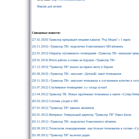
Версия для печати
Связанные новости:
[27.02.2020] Триколор прекращает вещание каналов "Ред Медиа" с 1 марта
[16.11.2015] «Триколор ТВ» подключил 6-миллионного HD-абонента
[22.01.2015] Оператор спутникового телевидения «Триколор ТВ» повышает цены
[29.01.2014] Итоги работы и планы на будущее «Триколор ТВ»
[17.12.2013] "Триколор ТВ" вышел на первое место в Европе
[01.06.2013] «Триколор ТВ» запускает «Детский» пакет телеканалов
[29.11.2012] «Триколор ТВ» запускает телеканалы в улучшенном качестве в сос
[15.07.2012] Спутниковое телевидение: а у соседа лучше!
[11.04.2012] Триколор ТВ. Новые зарубежные телеканалы в пакете «Супер-Опти
[05.03.2012] Спутник уходит в HD
[27.01.2012] "Триколор ТВ" накопил абонентов
[05.01.2012] Интервью: Генеральный директор "Триколор ТВ" Павел Басов
[01.11.2011] «Триколор ТВ» подключил 9-миллионого абонента
[02.09.2011] Технология геокодирования: еще больше телеканалов в составе «С
[01.09.2011] "Триколор ТВ" включил радио