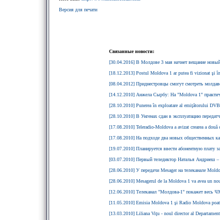
Версия для печати
Связанные новости:
[30.04.2016] В Молдове 3 мая начнет вещание новы
[18.12.2013] Postul Moldova 1 ar putea fi vizionat şi în
[08.04.2012] Приднестровцы смогут смотреть молда
[14.12.2010] Анжела Сырбу: На "Moldova 1" практич
[28.10.2010] Punerea în exploatare al emiţătorului D
[28.10.2010] В Унгенах сдан в эксплуатацию переда
[17.08.2010] Teleradio-Moldova a avizat crearea a două
[17.08.2010] На подходе два новых общественных ка
[19.07.2010] Планируется ввести абонентную плату 
[03.07.2010] Первый теледиктор Наталья Андриеш –
[28.06.2010] У передачи Mesager на телеканале Mold
[28.06.2010] Mesagerul de la Moldova 1 va avea un nou 
[12.06.2010] Телеканал "Молдова-1" покажет весь 
[11.05.2010] Emisia Moldova 1 şi Radio Moldova poate 
[13.03.2010] Liliana Viţu - noul director al Departamen