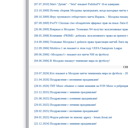
[07.07.2010] Матч "Дачия" - "Зета" покажет PublikaTV 16-ю камерами
[13.10.2009] Почему сборная Молдовы проигрывает, когда выездные матчи 
[09.10.2009] Игру группового отборочного матча Израиль – Молдова покажу
[07.09.2009] ProTV Chisinau стал обладателем эфирных прав на показ Лиги
[26.06.2009] Впервые в Молдове: Телеканал N4 получил эксклюзивные прав
[08.05.2008] Компания «PRIME» добилась эксклюзивного права на прямую
[14.09.2006] Телеканал Молдова-1 добился права трансляции матчей Лиги е
[12.09.2006] Moldova 1 не покажет в этом году UEFA Champions League
[09.06.2006] «Молдова-1» покажет все матчи ЧМ по футболу
[04.06.2006] В Молдове покажут чемпионат мира по футболу!
СВ
[19.07.2026] Кто покажет в Молдове матчи чемпионата мира по футболу - 20
[11.04.2026] Поздравление с весенними праздниками!
[28.01.2026] ТНТ Music объявил о смене названия на FON Music и ребрендин
[15.12.2025] Поздравление с зимними праздниками!
[31.08.2025] Поздравление с осенними праздниками!
[29.05.2025] Поздравление с летними праздниками!
[28.02.2025] Поздравление с весенними праздниками!
[04.01.2025] Форум работает по новому адресу - forum.frosat.net
[22.12.2024] Поздравление с зимними праздниками!