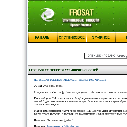
КАНАЛЫ
СПУТНИКОВОЕ
ЭФИРНОЕ
FrocuSat >>
Новости >>
Список новостей
[12.06.2010] Телеканал "Молдова-1" покажет весь ЧМ-2010
26 мая 2010 года, среда
Молдавские любители футбола смогут увидеть абсолютно все матчи Чемпион
Как сообщили "Молдавскому футболу" в департаменте маркетинга и рекламы
матчей будет показываться в прямом эфире. Если в одно и то же время буде
записи в этот же день.
Матчи комментировать будут пресс-атташе FMF Виктор Даги, журналист Дми
почти готова и студия, в которой два комментатора и один приглашенный го
Источник: "Молдавский футбол"
Источник:
http://www.moldfootball.com