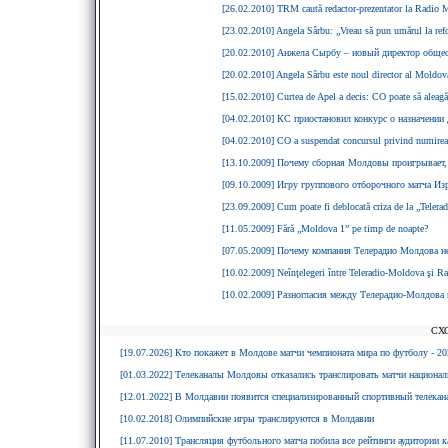
[26.02.2010] TRM caută redactor-prezentator la Radio M
[23.02.2010] Angela Sârbu: „Vreau să pun umărul la r
[20.02.2010] Анжела Сырбу – новый директор общес
[20.02.2010] Angela Sârbu este noul director al Moldov
[15.02.2010] Curtea de Apel a decis: CO poate să aleag
[04.02.2010] КС приостановил конкурс о назначении 
[04.02.2010] CO a suspendat concursul privind numirea
[13.10.2009] Почему сборная Молдовы проигрывает,
[09.10.2009] Игру группового отборочного матча Из
[23.09.2009] Cum poate fi deblocată criza de la „Teler
[11.05.2009] Fără „Moldova 1” pe timp de noapte?
[07.05.2009] Почему компания Телерадио Молдова не
[10.02.2009] Neînţelegeri între Teleradio-Moldova şi R
[10.02.2009] Разногласия между Телерадио-Молдова
СХ
[19.07.2026] Кто покажет в Молдове матчи чемпионата мира по футболу - 20
[01.03.2022] Телеканалы Молдовы отказались транслировать матчи национа
[12.01.2022] В Молдавии появится специализированный спортивный телек
[10.02.2018] Олимпийские игры транслируются в Молдавии
[11.07.2010] Трансляция футбольного матча побила все рейтинги аудитории 