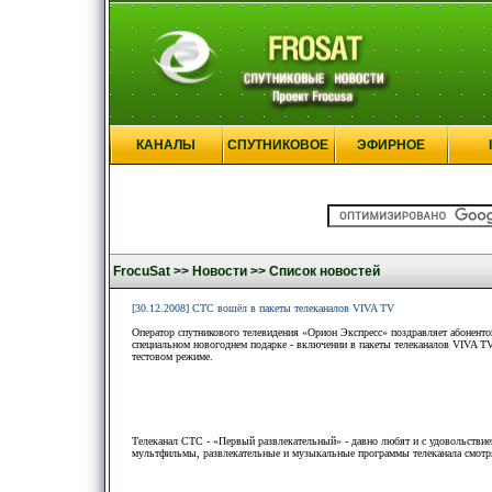
КАНАЛЫ
СПУТНИКОВОЕ
ЭФИРНОЕ
FrocuSat >>
Новости >>
Список новостей
[30.12.2008] СТС вошёл в пакеты телеканалов VIVA TV
Оператор спутникового телевидения «Орион Экспресс» поздравляет абонент
специальном новогоднем подарке - включении в пакеты телеканалов VIVA 
тестовом режиме.
Телеканал СТС - «Первый развлекательный» - давно любят и с удовольствие
мультфильмы, развлекательные и музыкальные программы телеканала смотрят