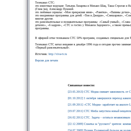
Телеканал СТС:
это известные ведущие: Татьяна Лазарева и Михаил Шац, Таша Строгая и Н
(Глюк:)za), Александр Пушной.
это любимые сериалы: «Моя прекрасная няня», «Ранетки», «Папины дочки», 
это ежедневные программы для детей: «Том и Джерри», «Смешарики», «Сон
многие другие.
это развлекательные и познавательные программы: «Самый умный», «Слава
деталях», «6 кадров», «СТС в гостях у Михаила Задорного», а также прем
программы.
В эфирной сетке телеканала СТС 50% программ, созданных специально для 
Телеканал CTC начал вещание в декабре 1996 года и сегодня прочно занимае
«Первый развлекательный».
Источник:
http://viva-tv.ru
Версия для печати
Связанные новости:
[23.05.2013] СТС Медиа снимает зависимость от 
[01.10.2012] 1 октября завершился переход канало
[21.09.2011] «СТС Медиа» заработает на аналоге L
[19.07.2011] CTC Media запустила новый вещатель
[16.02.2011] СТС. Задача – остаться независимым
[22.12.2009] Схватка за "русского" зрителя: ком
[24.07.2009] Почему Роднянский больше не родн