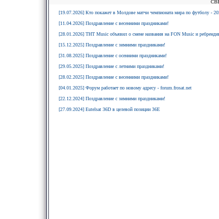
СВ
[19.07.2026] Кто покажет в Молдове матчи чемпионата мира по футболу - 20
[11.04.2026] Поздравление с весенними праздниками!
[28.01.2026] ТНТ Music объявил о смене названия на FON Music и ребрендин
[15.12.2025] Поздравление с зимними праздниками!
[31.08.2025] Поздравление с осенними праздниками!
[29.05.2025] Поздравление с летними праздниками!
[28.02.2025] Поздравление с весенними праздниками!
[04.01.2025] Форум работает по новому адресу - forum.frosat.net
[22.12.2024] Поздравление с зимними праздниками!
[27.09.2024] Eutelsat 36D в целевой позиции 36E