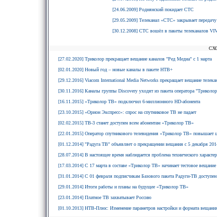
[24.06.2009] Роднянский покидает СТС
[29.05.2009] Телеканал «СТС» закрывает передачу
[30.12.2008] СТС вошёл в пакеты телеканалов VI
СХ
[27.02.2020] Триколор прекращает вещание каналов "Ред Медиа" с 1 марта
[02.01.2020] Новый год – новые каналы в пакете НТВ+
[29.12.2016] Viacom International Media Networks прекращает вещание телек
[30.11.2016] Каналы группы Discovery уходят из пакета оператора "Триколо
[16.11.2015] «Триколор ТВ» подключил 6-миллионного HD-абонента
[23.10.2015] «Орион Экспресс»: спрос на спутниковое ТВ не падает
[02.02.2015] ТВ-3 станет доступен всем абонентам «Триколор ТВ»
[22.01.2015] Оператор спутникового телевидения «Триколор ТВ» повышает 
[01.12.2014] "Радуга ТВ" объявляет о прекращении вещания с 5 декабря 2014
[28.07.2014] В настоящее время наблюдается проблема технического характе
[17.03.2014] С 17 марта в составе «Триколор ТВ» начинает тестовое вещани
[31.01.2014] С 01 февраля подписчикам Базового пакета Радуги-ТВ доступе
[29.01.2014] Итоги работы и планы на будущее «Триколор ТВ»
[23.01.2014] Платное ТВ захватывает Россию
[01.10.2013] НТВ-Плюс: Изменение параметров настройки и формата вещания