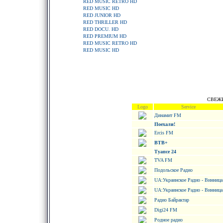
RED MUSIC RETRO HD
RED MUSIC HD
RED JUNIOR HD
RED THRILLER HD
RED DOCU. HD
RED PREMIUM HD
RED MUSIC RETRO HD
RED MUSIC HD
СВЕЖИ
Logo
Service
Динамит FM
Поехали!
Ercis FM
ВТВ+
Туапсе 24
TVA FM
Подольское Радио
UA:Украинское Радио - Винница
UA:Украинское Радио - Винница
Радио Байрактар
Digi24 FM
Родное радио