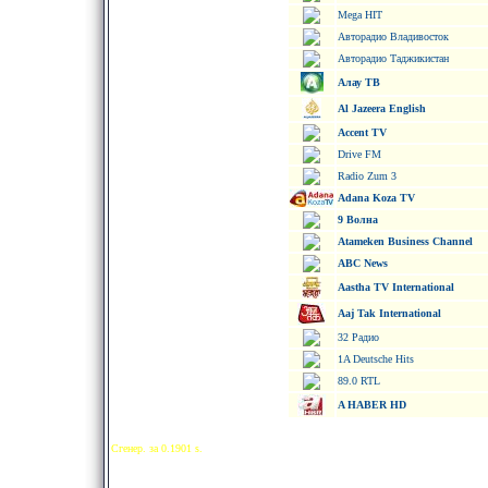
Mega HIT
Авторадио Владивосток
Авторадио Таджикистан
Алау ТВ
Al Jazeera English
Accent TV
Drive FM
Radio Zum 3
Adana Koza TV
9 Волна
Atameken Business Channel
ABC News
Aastha TV International
Aaj Tak International
32 Радио
1A Deutsche Hits
89.0 RTL
A HABER HD
Сгенер. за 0.1901 s.