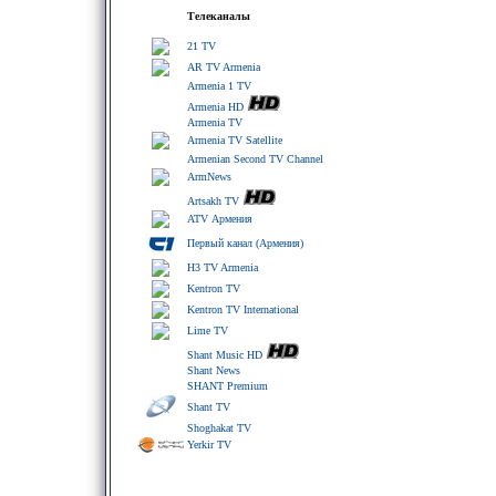
Телеканалы
21 TV
AR TV Armenia
Armenia 1 TV
Armenia HD
Armenia TV
Armenia TV Satellite
Armenian Second TV Channel
ArmNews
Artsakh TV
ATV Армения
Первый канал (Армения)
H3 TV Armenia
Kentron TV
Kentron TV International
Lime TV
Shant Music HD
Shant News
SHANT Premium
Shant TV
Shoghakat TV
Yerkir TV