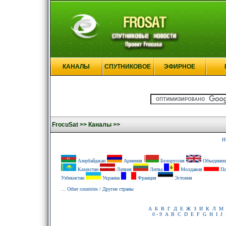
КАНАЛЫ
СПУТНИКОВОЕ
ЭФИРНОЕ
FrocuSat >>
Каналы >>
H
Азербайджан
Армения
Белоруссия
Объединенн
Казахстан
Латвия
Литва
Молдавия
По
Узбекистан
Украина
Франция
Эстония
... Other countries / Другие страны
А
Б
В
Г
Д
Е
Ж
З
И
К
Л
М
0 - 9
A
B
C
D
E
F
G
H
I
J