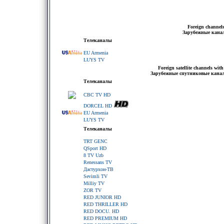
Foreign channels
Зарубежные кана
Телеканалы
EU Armenia
LUYS TV
Foreign satellite channels wit
Зарубежные спутниковые канал
Телеканалы
CBC TV HD
DORCEL HD
EU Armenia
LUYS TV
Телеканалы
TRT GENC
QSport HD
8 TV Uzb
Renessans TV
Дастурхон-ТВ
Sevimli TV
Milliy TV
ZOR TV
RED JUNIOR HD
RED THRILLER HD
RED DOCU. HD
RED PREMIUM HD