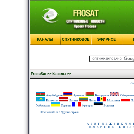
КАНАЛЫ
СПУТНИКОВОЕ
ЭФИРНОЕ
FrocuSat >>
Каналы >>
HD
Азербайджан
Армения
Белоруссия
Объединенн
Казахстан
Латвия
Литва
Молдавия
По
Узбекистан
Украина
Франция
Эстония
... Other countries / Другие страны
А
Б
В
Г
Д
Е
Ж
З
И
К
Л
М
0 - 9
A
B
C
D
E
F
G
H
I
J