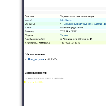
Описание:
Украинская местная радиостанция
web-site:
http://tva.ua
ON-LINE:
Официальный сайт (128 kbps, Winamp Pla
e-mail:
redaktor.tva@gmail.com
Владелец:
ТОВ ТРК "ТВА"
Страна:
Украина
Юридический адрес:
м. Чернівці, вул. 28 червня, 44
Kонтактные телефоны:
+38 (066) 154 33 45
Эфирное вещание:
Новоднестровск
- 101,9 МГц
Связанные новости:
Не найден материал согласно критерию!
Сгенер. за 0.0330 s.