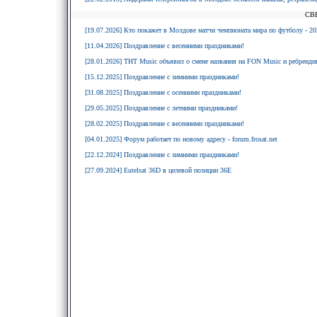
СВ
[19.07.2026] Кто покажет в Молдове матчи чемпионата мира по футболу - 20
[11.04.2026] Поздравление с весенними праздниками!
[28.01.2026] ТНТ Music объявил о смене названия на FON Music и ребрендин
[15.12.2025] Поздравление с зимними праздниками!
[31.08.2025] Поздравление с осенними праздниками!
[29.05.2025] Поздравление с летними праздниками!
[28.02.2025] Поздравление с весенними праздниками!
[04.01.2025] Форум работает по новому адресу - forum.frosat.net
[22.12.2024] Поздравление с зимними праздниками!
[27.09.2024] Eutelsat 36D в целевой позиции 36E