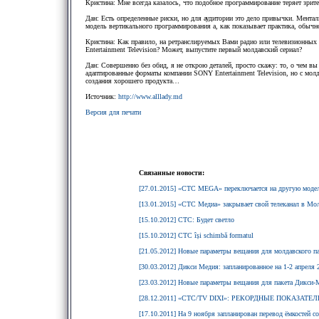
Кристина: Мне всегда казалось, что подобное программирование теряет зрит
Дан: Есть определенные риски, но для аудитории это дело привычки. Ментал
модель вертикального программирования а, как показывает практика, обычно 
Кристина: Как правило, на ретранслируемых Вами радио или телевизионных
Entertainment Television? Может, выпустите первый молдавский сериал?
Дан: Совершенно без обид, я не открою деталей, просто скажу: то, о чем вы
адаптированные форматы компании SONY Entertainment Television, но с молд
создания хорошего продукта…
Источник:
http://www.alllady.md
Версия для печати
Связанные новости:
[27.01.2015] «СТС MEGA» переключается на другую моде
[13.01.2015] «СТС Медиа» закрывает свой телеканал в Мо
[15.10.2012] СТС: Будет светло
[15.10.2012] CTC își schimbă formatul
[21.05.2012] Новые параметры вещания для молдавского пак
[30.03.2012] Дикси Медия: запланированное на 1-2 апреля 2
[23.03.2012] Новые параметры вещания для пакета Дикси-Ме
[28.12.2011] «CTC/TV DIXI»: РЕКОРДНЫЕ ПОКАЗАТ
[17.10.2011] На 9 ноября запланирован перевод ёмкостей со 