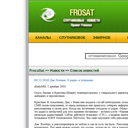
КАНАЛЫ
СПУТНИКОВОЕ
ЭФИРНОЕ
FrocuSat >>
Новости >>
Список новостей
[02.12.2010] Дан Лозован. О радио- и телерынке
alladyMD, 1 декабря 2010
Ольга Лисняк и Кристина Штирбу поинтересовались у генерального директо
амбициях и перспективах…
Кристина: К сожалению, Дан, с Вами мне выдался случай побеседовать тольк
СМИ своим появлением, то перед интервью мне пришлось собирать информа
революционер в своем деле. Когда мы постепенно отходили от радио «Маяк
это радио в необычной для того времени обстановке – ночном клубе «Черн
несколько радиостанций. Сейчас действует телеканал «СТС», а недавно мног
телеканала SONY Entertainment Television. Вы сами ощущаете себя революц
Дан: Вообще, я революционеров не люблю и сам не хочу им быть. Революци
корректную. Про меня можно сказать что угодно, только не то, что я разруши