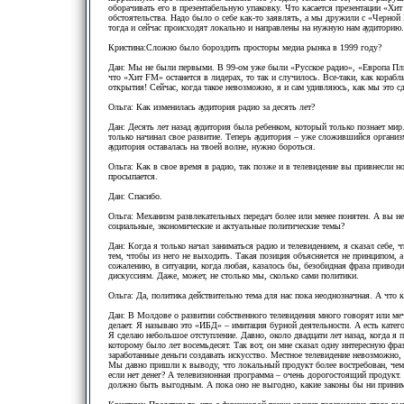
оборачивать его в презентабельную упаковку. Что касается презентации «Хи
обстоятельства. Надо было о себе как-то заявлять, а мы дружили с «Черно
тогда и сейчас происходят локально и направлены на нужную нам аудиторию.
Кристина:Сложно было бороздить просторы медиа рынка в 1999 году?
Дан: Мы не были первыми. В 99-ом уже были «Русское радио», «Европа Плю
что «Хит FM» останется в лидерах, то так и случилось. Все-таки, как кораб
открытия! Сейчас, когда такое невозможно, я и сам удивляюсь, как мы это с
Ольга: Как изменилась аудитория радио за десять лет?
Дан: Десять лет назад аудитория была ребенком, который только познает мир
только начинал свое развитие. Теперь аудитория – уже сложившийся организ
аудитория оставалась на твоей волне, нужно бороться.
Ольга: Как в свое время в радио, так позже и в телевидение вы привнесли н
просыпается.
Дан: Спасибо.
Ольга: Механизм развлекательных передач более или менее понятен. А вы не
социальные, экономические и актуальные политические темы?
Дан: Когда я только начал заниматься радио и телевидением, я сказал себе, 
тем, чтобы из него не выходить. Такая позиция объясняется не принципом,
сожалению, в ситуации, когда любая, казалось бы, безобидная фраза приво
дискуссиям. Даже, может, не столько мы, сколько сами политики.
Ольга: Да, политика действительно тема для нас пока неоднозначная. А что 
Дан: В Молдове о развитии собственного телевидения много говорят или мечт
делает. Я называю это «ИБД» – имитация бурной деятельности. А есть катег
Я сделаю небольшое отступление. Давно, около двадцати лет назад, когда я п
которому было лет восемьдесят. Так вот, он мне сказал одну интересную фраз
заработанные деньги создавать искусство. Местное телевидение невозможно, 
Мы давно пришли к выводу, что локальный продукт более востребован, че
если нет денег? А телевизионная программа – очень дорогостоящий продукт.
должно быть выгодным. А пока оно не выгодно, какие законы бы ни принима