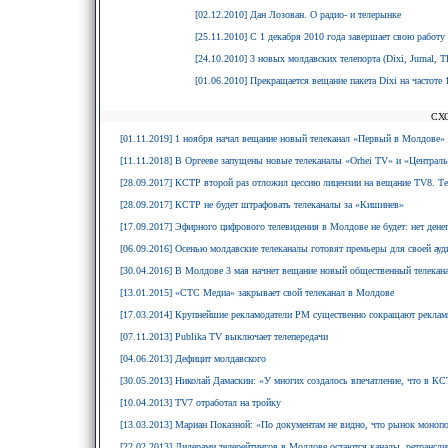
[02.12.2010] Дан Лозован. О радио- и телерынке
[25.11.2010] С 1 декабря 2010 года завершает свою работу 
[24.10.2010] 3 новых молдавских телепорта (Dixi, Jurnal, 
[01.06.2010] Прекращается вещание пакета Dixi на частоте 1
СХ
[01.11.2019] 1 ноября начал вещание новый телеканал «Первый в Молдове»
[11.11.2018] В Оргееве запущены новые телеканалы «Orhei TV» и «Централь
[28.09.2017] КСТР второй раз отложил цессию лицензии на вещание TV8. Тел
[28.09.2017] КСТР не будет штрафовать телеканалы за «Кишинев»
[17.09.2017] Эфирного цифрового телевидения в Молдове не будет: нет дене
[06.09.2016] Осенью молдавские телеканалы готовят премьеры для своей ауд
[30.04.2016] В Молдове 3 мая начнет вещание новый общественный телекан
[13.01.2015] «СТС Медиа» закрывает свой телеканал в Молдове
[17.03.2014] Крупнейшие рекламодатели РМ существенно сокращают рекла
[07.11.2013] Publika TV выключает телепередачи
[04.06.2013] Дефицит молдавского
[30.05.2013] Николай Дамаскин: «У многих создалось впечатление, что в КС
[10.04.2013] TV7 отработал на тройку
[13.03.2013] Мариан Показной: «По документам не видно, что рынок моноп
[22.02.2013] Лидерами телерейтингов в Молдове остаются каналы, ретрансл