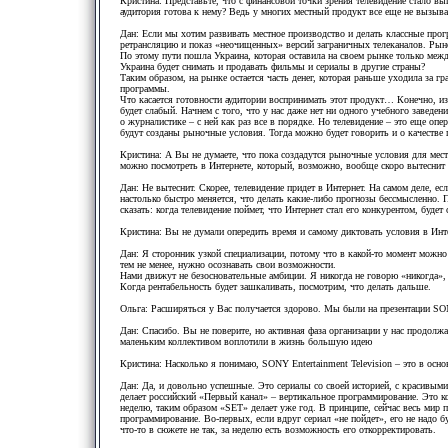
Кристина: Представьте, что с финансовой точки зрения телевидение стало вы
аудитория готова к нему? Ведь у многих местный продукт все еще не вызыва
Дан: Если мы хотим развивать местное производство и делать классные прог
ретрансляцию и показ «неочищенных» версий заграничных телеканалов. Рын
По этому пути пошла Украина, которая оставила на своем рынке только межд
Украина будет снимать и продавать фильмы и сериалы в другие страны?
Таким образом, на рынке остается часть денег, которая раньше уходила за г
программы.
Что касается готовности аудитории воспринимать этот продукт… Конечно, и
будет слабый. Начнем с того, что у нас даже нет ни одного учебного заведе
о журналистике – с ней как раз все в порядке. Но телевидение – это еще оп
будут созданы рыночные условия. Тогда можно будет говорить и о качестве п
Кристина: А Вы не думаете, что пока создадутся рыночные условия для мес
можно посмотреть в Интернете, который, возможно, вообще скоро вытеснит 
Дан: Не вытеснит. Скорее, телевидение придет в Интернет. На самом деле, ес
настолько быстро меняется, что делать какие-либо прогнозы бессмысленно. По
сказать: когда телевидение поймет, что Интернет стал его конкурентом, буде
Кристина: Вы не думали опередить время и самому диктовать условия в Инте
Дан: Я сторонник узкой специализации, потому что в какой-то момент можно т
тем не менее, нужно осознавать свои возможности.
Нами движут не безосновательные амбиции. Я никогда не говорю «никогда», и
Когда рентабельность будет зашкаливать, посмотрим, что делать дальше.
Ольга: Расширяться у Вас получается здорово. Мы были на презентации SONY 
Дан: Спасибо. Вы не поверите, но активная фаза организации у нас продолжа
маленьким коллективом воплотили в жизнь большую идею
Кристина: Насколько я понимаю, SONY Entertainment Television – это в осно
Дан: Да, и довольно успешные. Это сериалы со своей историей, с красивыми 
делает российский «Первый канал» – вертикальное программирование. Это ког
неделю, таким образом «SET» делает уже год. В принципе, сейчас весь мир 
программирование. Во-первых, если вдруг сериал «не пойдет», его не надо б
что-то в сюжете не так, за неделю есть возможность его откорректировать.