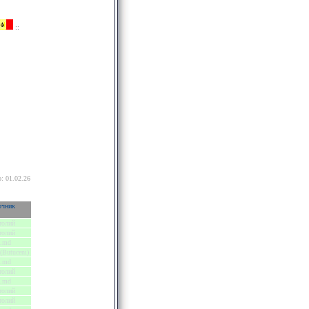
::
: 01.02.26
очник
толий
толий
a.md
(Butuceni)
a.md
толий
a.md
толий
толий