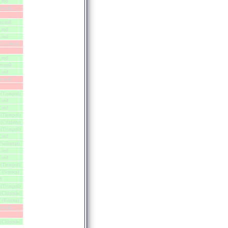
a.md
толий
толий
a.md
a.md
(Рыбница)
a.md
толий
a.md
толий
(Tiraspol)
a.md
a.md
(Tiraspol)
(Criuleni)
(Tiraspol)
a.md
(Рыбница)
a.md
a.md
(Tiraspol)
 (Soroca)
В.
(Tiraspol)
(Chișinău)
 (Rezina)
толий
(Chișinău)