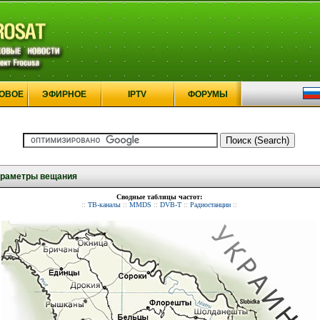
ОВОЕ
ЭФИРНОЕ
IPTV
ФОРУМЫ
раметры вещания
Сводные таблицы частот:
::
ТВ-каналы
::
MMDS
::
DVB-T
::
Радиостанции
::