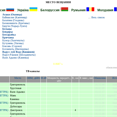
МЕСТО ВЕЩАНИЯ
сия
Україна
Белоруссия
Румыния
Молдавия
::
::
::
::
Атаки (Окница)
Баймаклия (Кантемир)
...
Весь список
Балатина (Глодяны)
Балашинешть (Бричаны)
Баурчи (Чадыр-Лунга)
Бельцы
Бендеры
Бессарабка
Бричаны
Бужор (Хынчешты)
Бучумень (Унгены)
Бэксань (Сороки)
Бэлэнешть (Ниспорены)
Вадул луй Водэ (Кишинев)
Вадул-Рашков (Шолданешты)
Валя Адынкэ (Каменка)
0.0687 s.
обновлено
ТВ-каналы
Место
ЭИМ, дБВт
H eff
Мощность передатч.,
R, км
R макс., км
Обновлено
Ист
кВт
Григориополь
26.11.08
Ана
Хрустовая
28.02.09
Ана
(ПГТРК)
Валя Адынкэ
15.12.17
cc
(ПГТРК)
Маяк
12.11.22
uigres87 
Каменка
15.12.17
cc
(ПГТРК)
Григориополь
26.11.08
Ана
Дубоссары
15.12.17
cc
(ПГТРК)
Днестровск
4
10.09.22
Ана
Григориополь
26.11.08
Ана