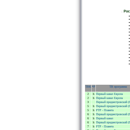
Рос
::
ТВК
*P
ТВ программа
2
h
Первый канал Европа
2
h
Первый канал Европа
3
Первый приднестровский 
5
h
Первый приднестровский 
5
h
РТР - Планета
6
h
Первый приднестровский 
6
h
Первый канал
6
h
Первый приднестровский 
7
h
РТР - Планета