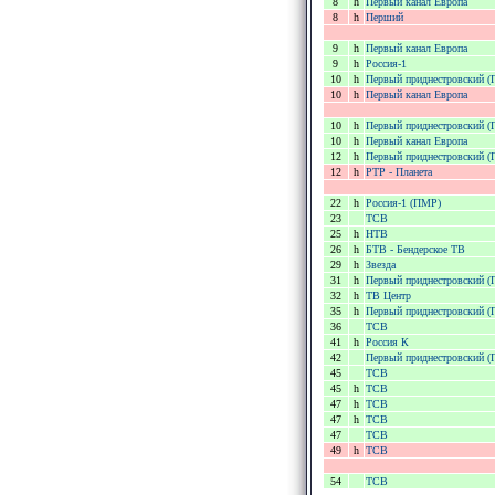
8
h
Первый канал Европа
8
h
Перший
9
h
Первый канал Европа
9
h
Россия-1
10
h
Первый приднестровский 
10
h
Первый канал Европа
10
h
Первый приднестровский 
10
h
Первый канал Европа
12
h
Первый приднестровский 
12
h
РТР - Планета
22
h
Россия-1 (ПМР)
23
ТСВ
25
h
НТВ
26
h
БТВ - Бендерское ТВ
29
h
Звезда
31
h
Первый приднестровский 
32
h
ТВ Центр
35
h
Первый приднестровский 
36
ТСВ
41
h
Россия К
42
Первый приднестровский 
45
ТСВ
45
h
ТСВ
47
h
ТСВ
47
h
ТСВ
47
ТСВ
49
h
ТСВ
54
ТСВ