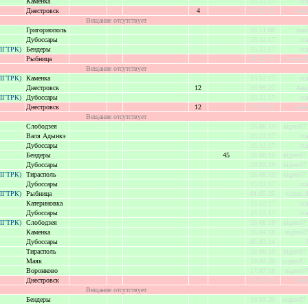
Каменка
15.12.17
cc
Днестровск
4
10.09.22
Ана
Вещание отсутствует
Григориополь
26.11.08
Ана
Дубоссары
15.12.17
cc
(ПГТРК)
Бендеры
15.12.17
cc
Рыбница
01.05.25
vintus 
Вещание отсутствует
(ПГТРК)
Каменка
15.12.17
cc
Днестровск
12
10.09.22
Ана
(ПГТРК)
Дубоссары
15.12.17
cc
Днестровск
12
10.09.22
Ана
Вещание отсутствует
Слободзея
16.08.19
uigres87 
Валя Адынкэ
15.12.17
cc
Дубоссары
15.12.17
cc
Бендеры
45
16.08.19
uigres87 
Дубоссары
18.03.19
uigres87 
(ПГТРК)
Тирасполь
16.08.19
uigres87 
Дубоссары
15.12.17
cc
(ПГТРК)
Рыбница
01.05.25
vintus 
Катериновка
15.12.17
cc
Дубоссары
15.12.17
cc
(ПГТРК)
Слободзея
16.08.19
uigres87 
Каменка
26.04.18
uigres87
Дубоссары
05.03.14
Тирасполь
16.08.19
uigres87 
Маяк
19.03.20
uigres87 
Воронково
17.07.19
uigres87
Днестровск
10.09.22
Ана
Вещание отсутствует
Бендеры
19.03.20
uigres87 