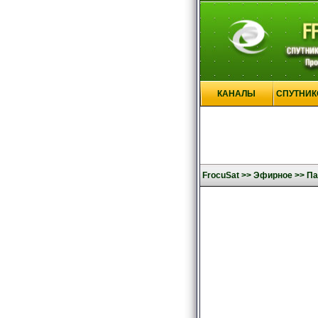
КАНАЛЫ
СПУТНИК
FrocuSat >>
Эфирное >>
Па