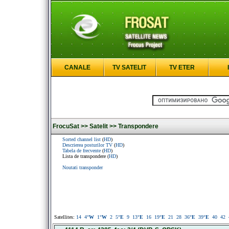
CANALE
TV SATELIT
TV ETER
FrocuSat >>
Satelit >>
Transpondere
Sorted channel list
(
HD
)
Descrierea posturilor TV
(
HD
)
Tabela de frecvente
(
HD
)
Lista de transpondere (
HD
)
Noutati transponder
Satellites:
14
4
°W
1
°W
2
5
°E
9
13
°E
16
19
°E
21
28
36
°E
39
°E
40
42