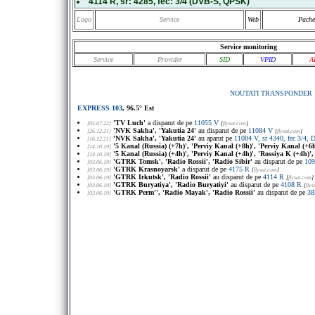
4114 R
, sr:
4285
, fec:
3/4
(DVB-S, QPSK)
Logo
Service
Web
Pache
Service monitoring
Service
Provider
SID
VPID
A
NOUTATI TRANSPONDER
EXPRESS 103
, 96.5° Est
'TV Luch'
a disparut de pe
11055 V
[05.07.22]
[
flysat.com
]
'NVK Sakha', 'Yakutia 24'
au disparut de pe
11084 V
[26.12.21]
[
flysat.com
]
'NVK Sakha', 'Yakutia 24'
au aparut pe
11084 V, sr 4340, fec 3/4
[16.12.21]
'5 Kanal (Russia) (+7h)', 'Perviy Kanal (+8h)', 'Perviy Kanal (+6h)
[14.10.19]
'5 Kanal (Russia) (+4h)', 'Perviy Kanal (+4h)', 'Rossiya K (+4h)',
[14.10.19]
'GTRK Tomsk', 'Radio Rossii', 'Radio Sibir'
au disparut de pe
109
[03.06.19]
'GTRK Krasnoyarsk'
a disparut de pe
4175 R
[03.06.19]
[
flysat.com
]
'GTRK Irkutsk', 'Radio Rossii'
au disparut de pe
4114 R
[03.06.19]
[
flysat.com
]
'GTRK Buryatiya', 'Radio Buryatiyi'
au disparut de pe
4108 R
[03.06.19]
[
fly
'GTRK Perm'', 'Radio Mayak', 'Radio Rossii'
au disparut de pe
38
[03.06.19]