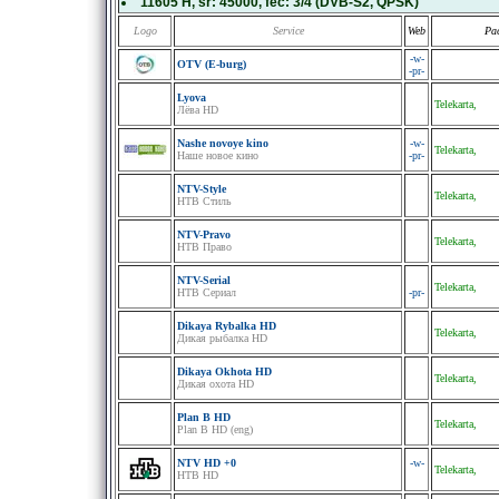
11605 H
, sr:
45000
, fec:
3/4
(DVB-S2, QPSK)
Logo
Service
Web
Pa
-w-
OTV (E-burg)
-pr-
Lyova
Telekarta,
Лёва HD
Nashe novoye kino
-w-
Telekarta,
Наше новое кино
-pr-
NTV-Style
Telekarta,
НТВ Стиль
NTV-Pravo
Telekarta,
НТВ Право
NTV-Serial
Telekarta,
НТВ Сериал
-pr-
Dikaya Rybalka HD
Telekarta,
Дикая рыбалка HD
Dikaya Okhota HD
Telekarta,
Дикая охота HD
Plan B HD
Telekarta,
Plan B HD (eng)
NTV HD +0
-w-
Telekarta,
НТВ HD