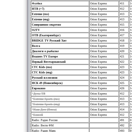
Футбол
Orion Express
411
1
НТВ (+7)
Orion Express
412
1
Extreme (rus)
Orion Express
413
1
Extreme (eng)
Orion Express
413
1
Совершенно секретно
Orion Express
415
1
O2TV
Orion Express
416
1
ОТВ (Екатеринбург)
Orion Express
417
1
BRIDGE TV Русский Хит
Orion Express
418
1
Волга
Orion Express
419
1
Диалоги о рыбалке
Orion Express
420
1
Brazzers TV Europe
Orion Express
421
1
Первый Вегетарианский
Orion Express
422
1
СТС Kids (rus)
Orion Express
423
1
СТС Kids (eng)
Orion Express
423
1
Русский иллюзион
Orion Express
424
1
НСК 49 (Новосибирск)
Orion Express
425
1
Еврокино
Orion Express
426
1
*
Дума ТВ
Orion Express
412
1
*
Extreme Sports (rus)
Orion Express
413
1
*
Extreme Sports (eng)
Orion Express
413
1
*
Наш Дом (Пенза)
Orion Express
414
1
*
Енисей
Orion Express
412
1
Radio: Радио России
491
0
Radio: Вести ФМ
492
0
Radio: Радио Маяк
493
0