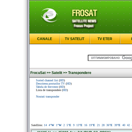
CANALE
TV SATELIT
TV ETER
FrocuSat >>
Satelit >>
Transpondere
Sorted channel list
(
HD
)
Descrierea posturilor TV
(
HD
)
Tabela de frecvente
(
HD
)
Lista de transpondere (
HD
)
Noutati transponder
Satellites:
14
4
°W
1
°W
2
5
°E
9
13
°E
16
19
°E
21
28
36
°E
39
°E
40
42