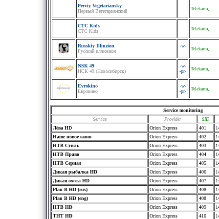
Perviy Vegetariansky
Telekarta,
Первый Вегетарианский
CTC Kids
Telekarta,
СТС Kids
Russkiy Illiuzion
-w-
Telekarta,
Русский иллюзион
NSK 49
-w-
Telekarta,
НСК 49 (Новосибирск)
-pr-
Evrokino
-w-
Telekarta,
Еврокино
-pr-
Service monitoring
Service
Provider
SID
Лёва HD
Orion Express
401
1
Наше новое кино
Orion Express
402
1
НТВ Стиль
Orion Express
403
1
НТВ Право
Orion Express
404
1
НТВ Сериал
Orion Express
405
1
Дикая рыбалка HD
Orion Express
406
1
Дикая охота HD
Orion Express
407
1
Plan B HD (rus)
Orion Express
408
1
Plan B HD (eng)
Orion Express
408
1
НТВ HD
Orion Express
409
1
ТНТ HD
Orion Express
410
1