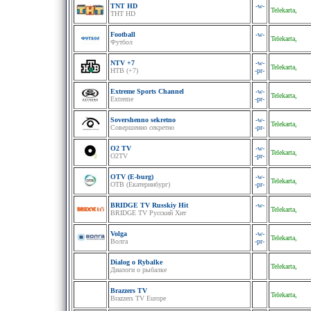
TNT HD
-w-
Telekarta,
ТНТ HD
Football
-w-
Telekarta,
Футбол
NTV +7
-w-
Telekarta,
НТВ (+7)
-pr-
Extreme Sports Channel
-w-
Telekarta,
Extreme
-pr-
Sovershenno sekretno
-w-
Telekarta,
Совершенно секретно
-pr-
O2 TV
-w-
Telekarta,
O2TV
-pr-
OTV (E-burg)
-w-
Telekarta,
ОТВ (Екатеринбург)
-pr-
BRIDGE TV Russkiy Hit
-w-
Telekarta,
BRIDGE TV Русский Хит
Volga
-w-
Telekarta,
Волга
-pr-
Dialog o Rybalke
Telekarta,
Диалоги о рыбалке
Brazzers TV
Telekarta,
Brazzers TV Europe