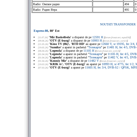
Radio: Омское радио
494
0
Radio: Радио Вера
495
0
NOUTATI TRANSPONDER
Express-80
, 80° Est
'Mir Basketbola'
a disparut de pe
12591 H
[11.07.26]
[
forum.frosat.net
, юрий56
]
'OTV (E-burg)'
a disparut de pe
10993 H
[09.06.26]
[
forum.frosat.net
, yorick
]
'Kino TV (0h)', 'RTD HD'
au aparut pe
12660 V, sr 19195, fec 3/4
[21.05.26]
'Sumiko'
a aparut in pachetul "
Телекарта
" pe
11481 H, fec 4/5, DVB
[19.05.26]
'Legenda'
a disparut de pe
11105 H
[06.04.26]
[
forum.frosat.net
, yorick
]
'Legenda'
a aparut in pachetul "
Телекарта
" pe
11105 H, fec 4/5, DV
[01.04.26]
'Legenda'
a aparut in pachetul "
Телекарта
" pe
11482 V, fec 4/5, DV
[01.04.26]
'Konniy Mir'
a disparut de pe
11482 V
[01.04.26]
[
forum.frosat.net
, yorick
]
'KRIK tv', 'OTV (E-burg)'
au aparut pe
10993 H, sr 4775, fec 1/2
[19.03.26]
'OTV (E-burg)'
a aparut pe
11605 H, fec 3/4, DVB-S2 / QPSK, MP
[07.03.26]