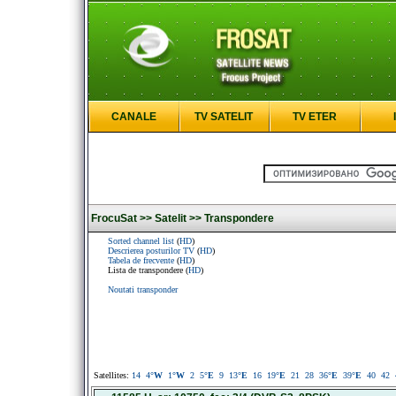
CANALE
TV SATELIT
TV ETER
FrocuSat >>
Satelit >>
Transpondere
Sorted channel list
(
HD
)
Descrierea posturilor TV
(
HD
)
Tabela de frecvente
(
HD
)
Lista de transpondere (
HD
)
Noutati transponder
Satellites:
14
4
°W
1
°W
2
5
°E
9
13
°E
16
19
°E
21
28
36
°E
39
°E
40
42