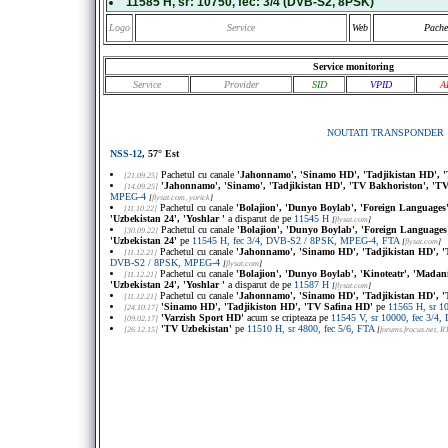
11585 H
, sr:
10750
, fec:
3/4
(DVB-S2, 8PSK)
Logo
Service
Web
Pache
Service monitoring
Service
Provider
SID
VPID
A
NOUTATI TRANSPONDER
NSS-12
, 57° Est
Pachetul cu canale
'Jahonnamo', 'Sinamo HD', 'Tadjikistan HD', '
[21.09.25]
'Jahonnamo', 'Sinamo', 'Tadjikistan HD', 'TV Bakhoriston', 'TV
[14.09.25]
MPEG-4
[
flysat.com
, yorick
]
Pachetul cu canale
'Bolajion', 'Dunyo Boylab', 'Foreign Languages',
[11.10.22]
'Uzbekistan 24', 'Yoshlar '
a disparut de pe
11545 H
[
flysat.com
]
Pachetul cu canale
'Bolajion', 'Dunyo Boylab', 'Foreign Languages',
[30.09.22]
'Uzbekistan 24'
pe
11545 H, fec 3/4, DVB-S2 / 8PSK, MPEG-4, FTA
[
flysat.com
]
Pachetul cu canale
'Jahonnamo', 'Sinamo HD', 'Tadjikistan HD', '
[11.12.21]
DVB-S2 / 8PSK, MPEG-4
[
flysat.com
]
Pachetul cu canale
'Bolajion', 'Dunyo Boylab', 'Kinoteatr', 'Madani
[11.12.21]
'Uzbekistan 24', 'Yoshlar '
a disparut de pe
11587 H
[
flysat.com
]
Pachetul cu canale
'Jahonnamo', 'Sinamo HD', 'Tadjikistan HD', '
[11.12.21]
'Sinamo HD', 'Tadjikiston HD', 'TV Safina HD'
pe
11565 H, sr 1
[24.10.17]
'Varzish Sport HD'
acum se cripteaza pe
11545 V, sr 10000, fec 3/
[09.02.17]
'TV Uzbekistan'
pe
11510 H, sr 4800, fec 5/6, FTA
[26.12.15]
[
forums.frocus.net
, R