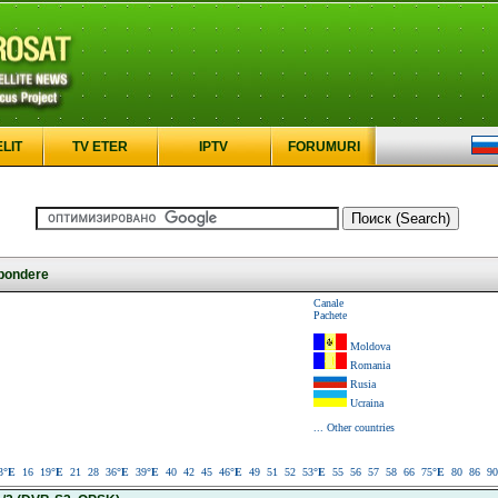
ELIT
TV ETER
IPTV
FORUMURI
pondere
Canale
Pachete
Moldova
Romania
Rusia
Ucraina
... Other countries
3
°E
16
19
°E
21
28
36
°E
39
°E
40
42
45
46
°E
49
51
52
53
°E
55
56
57
58
66
75
°E
80
86
90