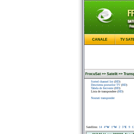
CANALE
TV SAT
FrocuSat >>
Satelit >>
Trans
Sorted channel list
(
HD
)
Descrierea posturilor TV
(
HD
)
Tabela de frecvente
(
HD
)
Lista de transpondere (
HD
)
Noutati transponder
Satellites:
14
4
°W
1
°W
2
5
°E
9
1