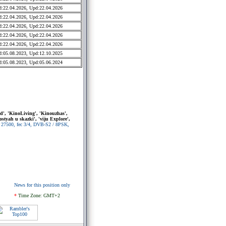
:22.04.2026, Upd:22.04.2026
:22.04.2026, Upd:22.04.2026
:22.04.2026, Upd:22.04.2026
:22.04.2026, Upd:22.04.2026
:22.04.2026, Upd:22.04.2026
:05.08.2023, Upd:12.10.2025
:05.08.2023, Upd:05.06.2024
od', 'KinoLiving', 'Kinouzhas',
styah u skazki', 'viju Explore',
 27500, fec 3/4, DVB-S2 / 8PSK,
News for this position only
*
Time Zone: GMT+2