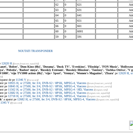
62
0
621
Add
63
0
631
Add
64
0
641
Add
65
0
651
Add
66
0
661
Add
60
0
6001
Add
59
0
591
Add
NOUTATI TRANSPONDER
pe
12620 H
[
forum.frosat.net
, юрий56
]
lanet', 'Bober', 'Dom Kino (0h)', 'Dorama', 'Duck TV', 'Evrokino', 'Flixship', 'FON Music', 'Hollywo
', 'Pobeda', 'Radost' moya', 'Russkiy Extream', 'Russkiy Illiuzion', 'Tantsuy', 'Tochka Otriva', 'V go
 TV1000', 'viju TV1000 action (0h)', 'viju+ Sport', 'Vremya', 'Women's Magazine', 'Zhara'
pe
12620 H, sr
56
]
isparut de pe
11346 V
[
frocus.net
]
arut pe
10925 H, sr 27500, fec 3/4, DVB-S2 / 8PSK, MPEG-4, Viaccess
[
forum.frosat.net
, yorick
]
arut pe
10845 H, sr 27500, fec 3/4, DVB-S2 / 8PSK, MPEG-4, Viaccess
[
forum.frosat.net
, yorick
]
arut pe
11562 H, sr 27500, fec 3/4, DVB-S2 / 8PSK, MPEG-4 / HD, Viaccess
[
lyngsat.com
]
arut pe
12682 H, sr 27500, fec 3/4, DVB-S2 / 8PSK, MPEG-4, Viaccess
[
lyngsat.com
, юрий56
]
arut pe
12718 H, sr 27500, fec 3/4, DVB-S2 / 8PSK, MPEG-4, Viaccess
[
lyngsat.com
, юрий56
]
k'
a aparut pe
12682 H, sr 27500, fec 3/4, DVB-S2 / 8PSK, MPEG-4, Viaccess
[
lyngsat.com
, юрий56
]
11345 V
[
flysat.com
]