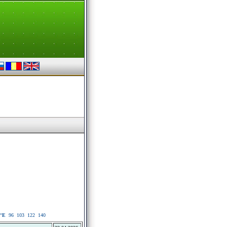
°E
96
103
122
140