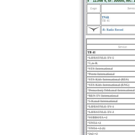
11346 V
, sr:
30000
, fec:
Logo
Servic
TV41
TB 41
-R- Radio Record
Service
TB 41
*
LIFESTYLE TV 5
*
7_tv-R
*
STS International
*
Peretz International
*
STS Kids International (RUS)
*
STS Kids International (ENG)
*
Domashnij Telekanal International
*
REN TV International
*
5 Kanal International
*
LIFESTYLE TV 1
*
LIFESTYLE TV 3
*
SUBBOTA +2
*
TNT4 +2
*
TNT4 +2 (1)
*
2x2 +2