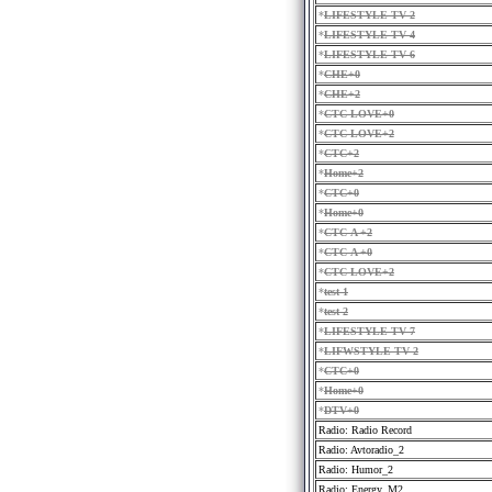
*
LIFESTYLE TV 2
*
LIFESTYLE TV 4
*
LIFESTYLE TV 6
*
CHE+0
*
CHE+2
*
CTC-LOVE+0
*
CTC-LOVE+2
*
CTC+2
*
Home+2
*
CTC+0
*
Home+0
*
CTC-A +2
*
CTC-A +0
*
CTC LOVE+2
*
test 1
*
test 2
*
LIFESTYLE TV 7
*
LIFWSTYLE TV 2
*
CTC+0
*
Home+0
*
DTV+0
Radio: Radio Record
Radio: Avtoradio_2
Radio: Humor_2
Radio: Energy_M2