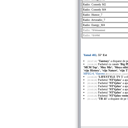
Radio: Comedy M2
Radio: Comedy M4
Radio: Humor_7
Radio: Avtoradio_7
Radio: Energy_M4
Radio: *
FWcontrol
Radio: *
Z-FM
Yamal 402
, 55° Est
'Tantsuy'
a disparut de 
[02.07.26]
Pachetul cu canale
'Big P
[10.06.26]
'MCM Top', 'Moy Mir', 'Moya stihiya
'viju History', 'viju Nature', 'viju
MPEG-4, Viaccess
[
forum.frosat.net
, юрий
'LIFESTYLE TV 5'
a d
[22.04.26]
Pachetul
'NTVplus'
a ap
[01.04.26]
Pachetul
'NTVplus'
a ap
[01.04.26]
Pachetul
'NTVplus'
a ap
[20.03.26]
Pachetul
'NTVplus'
a ap
[13.03.26]
Pachetul
'NTVplus'
a ap
[13.03.26]
Pachetul
'NTVplus vosto
[13.03.26]
'TB 41'
a disparut de pe
[01.12.25]