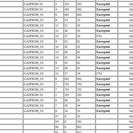
GAZPROM SS
2
201
202
Encrypted
Add
GAZPROM SS
4
401
402
Encrypted
Add
GAZPROM_SS
6
601
602
Encrypted
Add
GAZPROM_SS
8
54
53
Encrypted
Add
GAZPROM_SS
11
51
50
Encrypted
Add
GAZPROM_SS
12
46
43
Encrypted
Add
GAZPROM_SS
15
37
34
FTA
Add
GAZPROM_SS
9
63
62
Encrypted
Add
GAZPROM_SS
10
42
41
Encrypted
Add
GAZPROM_SS
13
66
65
Encrypted
Add
GAZPROM_SS
14
45
44
Encrypted
Add
GAZPROM_SS
9
63
62
Encrypted
Add
GAZPROM_SS
13
66
65
Encrypted
Add
GAZPROM_SS
15
37
34
FTA
Add
GAZPROM_SS
6
601
602
Encrypted
Add
GAZPROM_SS
7
701
702
Encrypted
Add
GAZPROM_SS
7
701
702
Encrypted
Add
GAZPROM SS
2
201
202
Encrypted
Add
GAZPROM_SS
6
66
65
Encrypted
Add
GAZPROM_SS
7
45
44
Encrypted
Add
GAZPROM_SS
8
54
53
Encrypted
Add
57
0
35
Add
59
0
591
Add
60
0
601
Add
61
0
611
Add