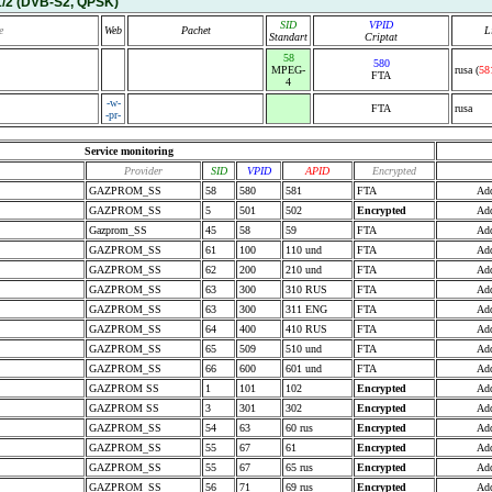
1/2
(DVB-S2, QPSK)
SID
VPID
e
Web
Pachet
L
Standart
Criptat
58
580
MPEG-
rusa (
58
FTA
4
-w-
FTA
rusa
-pr-
Service monitoring
Provider
SID
VPID
APID
Encrypted
GAZPROM_SS
58
580
581
FTA
Add
GAZPROM_SS
5
501
502
Encrypted
Add
Gazprom_SS
45
58
59
FTA
Add
GAZPROM_SS
61
100
110 und
FTA
Add
GAZPROM_SS
62
200
210 und
FTA
Add
GAZPROM_SS
63
300
310 RUS
FTA
Add
GAZPROM_SS
63
300
311 ENG
FTA
Add
GAZPROM_SS
64
400
410 RUS
FTA
Add
GAZPROM_SS
65
509
510 und
FTA
Add
GAZPROM_SS
66
600
601 und
FTA
Add
GAZPROM SS
1
101
102
Encrypted
Add
GAZPROM SS
3
301
302
Encrypted
Add
GAZPROM_SS
54
63
60 rus
Encrypted
Add
GAZPROM_SS
55
67
61
Encrypted
Add
GAZPROM_SS
55
67
65 rus
Encrypted
Add
GAZPROM_SS
56
71
69 rus
Encrypted
Add