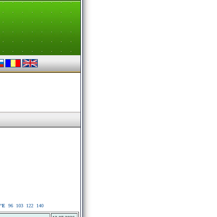
°E
96
103
122
140