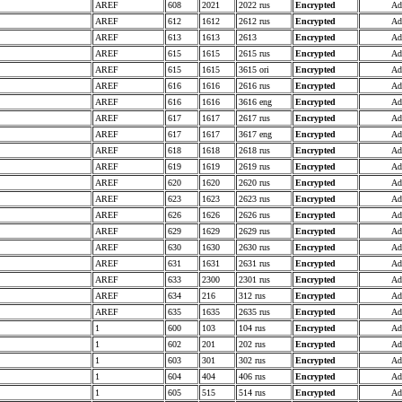
AREF
608
2021
2022 rus
Encrypted
Ad
AREF
612
1612
2612 rus
Encrypted
Ad
AREF
613
1613
2613
Encrypted
Ad
AREF
615
1615
2615 rus
Encrypted
Ad
AREF
615
1615
3615 ori
Encrypted
Ad
AREF
616
1616
2616 rus
Encrypted
Ad
AREF
616
1616
3616 eng
Encrypted
Ad
AREF
617
1617
2617 rus
Encrypted
Ad
AREF
617
1617
3617 eng
Encrypted
Ad
AREF
618
1618
2618 rus
Encrypted
Ad
AREF
619
1619
2619 rus
Encrypted
Ad
AREF
620
1620
2620 rus
Encrypted
Ad
AREF
623
1623
2623 rus
Encrypted
Ad
AREF
626
1626
2626 rus
Encrypted
Ad
AREF
629
1629
2629 rus
Encrypted
Ad
AREF
630
1630
2630 rus
Encrypted
Ad
AREF
631
1631
2631 rus
Encrypted
Ad
AREF
633
2300
2301 rus
Encrypted
Ad
AREF
634
216
312 rus
Encrypted
Ad
AREF
635
1635
2635 rus
Encrypted
Ad
1
600
103
104 rus
Encrypted
Ad
1
602
201
202 rus
Encrypted
Ad
1
603
301
302 rus
Encrypted
Ad
1
604
404
406 rus
Encrypted
Ad
1
605
515
514 rus
Encrypted
Ad