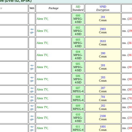
5/6
(DVB-S2, 8PSK)
SID
VPID
ce
Web
Package
Standard
Encryption
600
201
Alem TV,
MPEG-
rus. (
20
Conax
4/HD
602
-w-
2993
Alem TV,
MPEG-
rus. (
29
-pr-
Conax
4/HD
603
2610
Alem TV,
MPEG-
rus. (
36
Conax
4/HD
604
200
Alem TV,
MPEG-
rus. (
36
Conax
4/HD
605
-w-
201
Alem TV,
MPEG-
rus. (
30
-pr-
Conax
4/HD
606
-w-
203
Alem TV,
MPEG-
rus. (
30
-pr-
Conax
4/HD
-w-
607
207
Alem TV,
rus. (
30
-pr-
MPEG-4
Conax
-w-
608
701
Alem TV,
rus. (
70
-pr-
MPEG-4
Conax
-w-
609
202
Alem TV,
rus. (
30
-pr-
MPEG-4
Conax
610
-w-
2100
Alem TV,
MPEG-
rus. (
21
-pr-
Conax
4/HD
-w-
611
1001
Alem TV,
rus. (
10
-pr-
MPEG-4
Conax