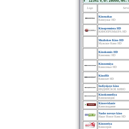
12341 V
, sr:
28000
, fec:
Logo
Servi
Kinouzhas
Киноужас HD
Kinopremiera HD
КИНОПРЕМЬЕРА HD
Muzhskoe Kino HD
Мужское Кино HD
Kinokomix HD
Киномикс HD
Kinosemiya
Киносемья HD
KinoHit
Кинохит HD
Indiyskoye kino
ИНДИЙСКОЕ КИНО
Kinokomediya
Кинокомедия
Kinosvidanie
Киносвидание
Nashe novoye kino
Наше Новое Кино HD
Kinoseriya
Киносерия