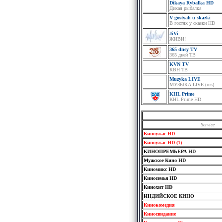
Dikaya Rybalka HD
Дикая рыбалка
V gostyah u skazki
В гостях у сказки HD
JiVi
ЖИВИ!
365 dney TV
365 дней ТВ
KVN TV
КВН ТВ
Muzyka LIVE
МУЗЫКА LIVE (rus)
KHL Prime
KHL Prime HD
Service
Киноужас HD
Киноужас HD (1)
КИНОПРЕМЬЕРА HD
Мужское Кино HD
Киномикс HD
Киносемья HD
Кинохит HD
ИНДИЙСКОЕ КИНО
Кинокомедия
Киносвидание