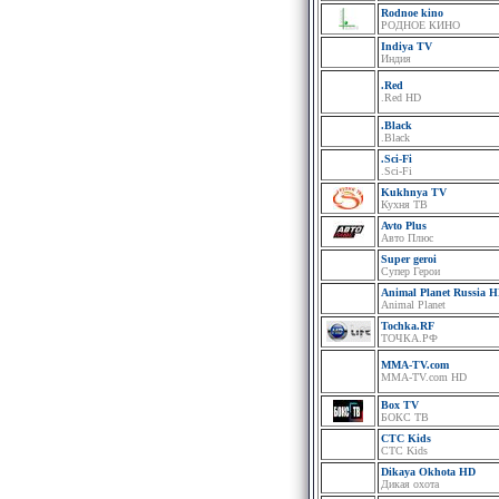
Rodnoe kino
РОДНОЕ КИНО
Indiya TV
Индия
.Red
.Red HD
.Black
.Black
.Sci-Fi
.Sci-Fi
Kukhnya TV
Кухня ТВ
Avto Plus
Авто Плюс
Super geroi
Супер Герои
Animal Planet Russia 
Animal Planet
Tochka.RF
ТОЧКА.РФ
MMA-TV.com
MMA-TV.com HD
Box TV
БОКС ТВ
CTC Kids
СТС Kids
Dikaya Okhota HD
Дикая охота