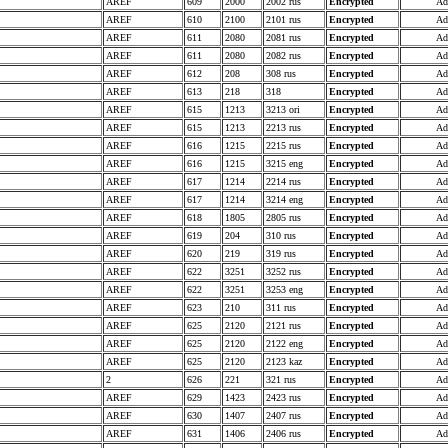
AREF
609
2000
2002 rus
Encrypted
Ad
AREF
610
2100
2101 rus
Encrypted
Ad
AREF
611
2080
2081 rus
Encrypted
Ad
AREF
611
2080
2082 rus
Encrypted
Ad
AREF
612
208
308 rus
Encrypted
Ad
AREF
613
218
318
Encrypted
Ad
AREF
615
1213
3213 ori
Encrypted
Ad
AREF
615
1213
2213 rus
Encrypted
Ad
AREF
616
1215
2215 rus
Encrypted
Ad
AREF
616
1215
3215 eng
Encrypted
Ad
AREF
617
1214
2214 rus
Encrypted
Ad
AREF
617
1214
3214 eng
Encrypted
Ad
AREF
618
1805
2805 rus
Encrypted
Ad
AREF
619
204
310 rus
Encrypted
Ad
AREF
620
219
319 rus
Encrypted
Ad
AREF
622
3251
3252 rus
Encrypted
Ad
AREF
622
3251
3253 eng
Encrypted
Ad
AREF
623
210
311 rus
Encrypted
Ad
AREF
625
2120
2121 rus
Encrypted
Ad
AREF
625
2120
2122 eng
Encrypted
Ad
AREF
625
2120
2123 kaz
Encrypted
Ad
2
626
221
321 rus
Encrypted
Ad
AREF
629
1423
2423 rus
Encrypted
Ad
AREF
630
1407
2407 rus
Encrypted
Ad
AREF
631
1406
2406 rus
Encrypted
Ad