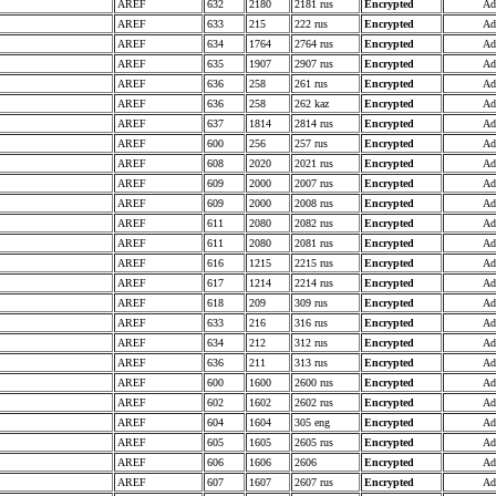
AREF
632
2180
2181 rus
Encrypted
Ad
AREF
633
215
222 rus
Encrypted
Ad
AREF
634
1764
2764 rus
Encrypted
Ad
AREF
635
1907
2907 rus
Encrypted
Ad
AREF
636
258
261 rus
Encrypted
Ad
AREF
636
258
262 kaz
Encrypted
Ad
AREF
637
1814
2814 rus
Encrypted
Ad
AREF
600
256
257 rus
Encrypted
Ad
AREF
608
2020
2021 rus
Encrypted
Ad
AREF
609
2000
2007 rus
Encrypted
Ad
AREF
609
2000
2008 rus
Encrypted
Ad
AREF
611
2080
2082 rus
Encrypted
Ad
AREF
611
2080
2081 rus
Encrypted
Ad
AREF
616
1215
2215 rus
Encrypted
Ad
AREF
617
1214
2214 rus
Encrypted
Ad
AREF
618
209
309 rus
Encrypted
Ad
AREF
633
216
316 rus
Encrypted
Ad
AREF
634
212
312 rus
Encrypted
Ad
AREF
636
211
313 rus
Encrypted
Ad
AREF
600
1600
2600 rus
Encrypted
Ad
AREF
602
1602
2602 rus
Encrypted
Ad
AREF
604
1604
305 eng
Encrypted
Ad
AREF
605
1605
2605 rus
Encrypted
Ad
AREF
606
1606
2606
Encrypted
Ad
AREF
607
1607
2607 rus
Encrypted
Ad