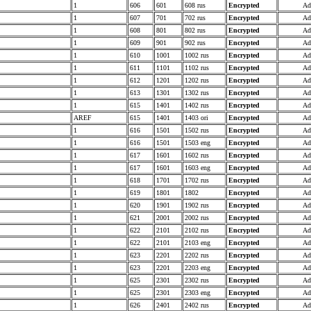
1
606
601
608 rus
Encrypted
Ad
1
607
701
702 rus
Encrypted
Ad
1
608
801
802 rus
Encrypted
Ad
1
609
901
902 rus
Encrypted
Ad
1
610
1001
1002 rus
Encrypted
Ad
1
611
1101
1102 rus
Encrypted
Ad
1
612
1201
1202 rus
Encrypted
Ad
1
613
1301
1302 rus
Encrypted
Ad
1
615
1401
1402 rus
Encrypted
Ad
AREF
615
1401
1403 ori
Encrypted
Ad
1
616
1501
1502 rus
Encrypted
Ad
1
616
1501
1503 eng
Encrypted
Ad
1
617
1601
1602 rus
Encrypted
Ad
1
617
1601
1603 eng
Encrypted
Ad
1
618
1701
1702 rus
Encrypted
Ad
1
619
1801
1802
Encrypted
Ad
1
620
1901
1902 rus
Encrypted
Ad
1
621
2001
2002 rus
Encrypted
Ad
1
622
2101
2102 rus
Encrypted
Ad
1
622
2101
2103 eng
Encrypted
Ad
1
623
2201
2202 rus
Encrypted
Ad
1
623
2201
2203 eng
Encrypted
Ad
1
625
2301
2302 rus
Encrypted
Ad
1
625
2301
2303 eng
Encrypted
Ad
1
626
2401
2402 rus
Encrypted
Ad