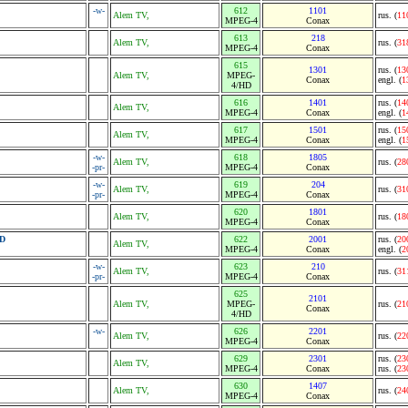
-w-
612
1101
Alem TV,
rus. (
11
MPEG-4
Conax
613
218
Alem TV,
rus. (
31
MPEG-4
Conax
615
1301
rus. (
13
Alem TV,
MPEG-
Conax
engl. (
1
4/HD
616
1401
rus. (
14
Alem TV,
MPEG-4
Conax
engl. (
1
617
1501
rus. (
15
Alem TV,
MPEG-4
Conax
engl. (
1
-w-
618
1805
Alem TV,
rus. (
28
-pr-
MPEG-4
Conax
-w-
619
204
Alem TV,
rus. (
31
-pr-
MPEG-4
Conax
620
1801
Alem TV,
rus. (
18
MPEG-4
Conax
HD
622
2001
rus. (
20
Alem TV,
MPEG-4
Conax
engl. (
2
-w-
623
210
Alem TV,
rus. (
31
-pr-
MPEG-4
Conax
625
2101
Alem TV,
MPEG-
rus. (
21
Conax
4/HD
-w-
626
2201
Alem TV,
rus. (
22
MPEG-4
Conax
629
2301
rus. (
23
Alem TV,
MPEG-4
Conax
rus. (
23
630
1407
Alem TV,
rus. (
24
MPEG-4
Conax