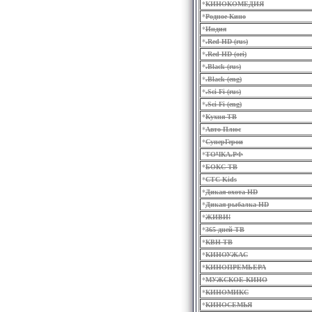
*
КИНОКОМЕДИЯ
*
Родное Кино
*
Индия
*
.Red HD (rus)
*
.Red HD (ori)
*
.Black (rus)
*
.Black (eng)
*
.Sci-Fi (rus)
*
.Sci-Fi (eng)
*
Кухня ТВ
*
Авто Плюс
*
СуперГерои
*
ТОЧКА.РФ
*
БОКС ТВ
*
СТС Kids
*
Дикая охота HD
*
Дикая рыбалка HD
*
ЖИВИ!
*
365 дней ТВ
*
КВН ТВ
*
КИНОУЖАС
*
КИНОПРЕМЬЕРА
*
МУЖСКОЕ КИНО
*
КИНОМИКС
*
КИНОСЕМЬЯ