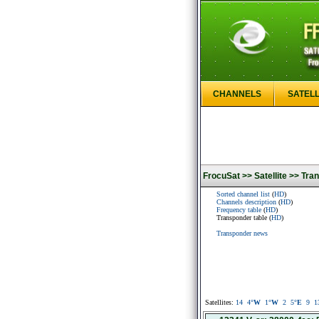
CHANNELS
SATELL
FrocuSat >>
Satellite >>
Tran
Sorted channel list
(
HD
)
Channels description
(
HD
)
Frequency table
(
HD
)
Transponder table (
HD
)
Transponder news
Satellites:
14
4
°W
1
°W
2
5
°E
9
1