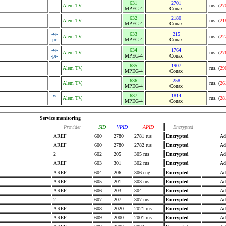
631
2701
Alem TV,
rus. (
27
MPEG-4
Conax
632
2180
Alem TV,
rus. (
21
MPEG-4
Conax
-w-
633
215
Alem TV,
rus. (
22
-pr-
MPEG-4
Conax
-w-
634
1764
Alem TV,
rus. (
27
-pr-
MPEG-4
Conax
635
1907
Alem TV,
rus. (
29
MPEG-4
Conax
636
258
Alem TV,
rus. (
26
MPEG-4
Conax
-w-
637
1814
Alem TV,
rus. (
28
MPEG-4
Conax
Service monitoring
Provider
SID
VPID
APID
Encrypted
AREF
600
2780
2781 rus
Encrypted
Ad
AREF
600
2780
2782 rus
Encrypted
Ad
2
602
205
305 rus
Encrypted
Ad
AREF
603
301
302 rus
Encrypted
Ad
AREF
604
206
306 eng
Encrypted
Ad
AREF
605
201
303 rus
Encrypted
Ad
AREF
606
203
304
Encrypted
Ad
2
607
207
307 rus
Encrypted
Ad
AREF
608
2020
2021 rus
Encrypted
Ad
AREF
609
2000
2001 rus
Encrypted
Ad