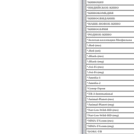
*
КИНОХИТ
*
ИНДИЙСКОЕ КИНО
*
КИНОКОМЕДИЯ
*
КИНОСВИДАНИЕ
*
НАШЕ НОВОЕ КИНО
*
КИНОСЕРИЯ
*
РОДНОЕ КИНО
*
Золотая коллекция Мосфильма
*
.Red (rus)
*
.Red (ori)
*
.Black (rus)
*
.Black (eng)
*
.Sci-Fi (rus)
*
.Sci-Fi (eng)
*
Amedia 1
*
Amedia 2
*
Супер Герои
*
ТВ-3 International
*
Animal Planet (rus)
*
Animal Planet (eng)
*
Nat Geo Wild HD (rus)
*
Nat Geo Wild HD (eng)
*
MMA-TV.com (rus)
*
MMA-TV.com (eng)
*
БОКС ТВ