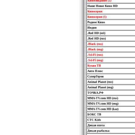
Киносвидание (1)
Наше Новое Кино HD
Киносерия
Киносерия (1)
Родное Кино
Индия
.Red HD (ori)
.Red HD (rus)
.Black (rus)
.Black (eng)
.Sci-Fi (rus)
.Sci-Fi (eng)
Кухня ТВ
Авто Плюс
СуперГерои
Animal Planet (rus)
Animal Planet (eng)
ТОЧКА.РФ
MMA-TV.com HD (rus)
MMA-TV.com HD (eng)
MMA-TV.com HD (kaz)
БОКС ТВ
СТС Kids
Дикая охота
Дикая рыбалка