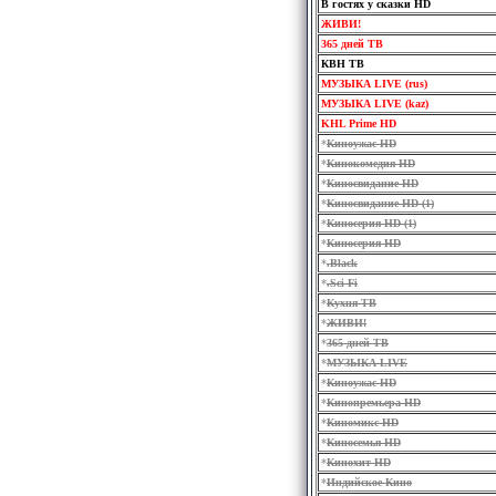
В гостях у сказки HD
ЖИВИ!
365 дней ТВ
КВН ТВ
МУЗЫКА LIVE (rus)
МУЗЫКА LIVE (kaz)
KHL Prime HD
*
Киноужас HD
*
Кинокомедия HD
*
Киносвидание HD
*
Киносвидание HD (1)
*
Киносерия HD (1)
*
Киносерия HD
*
.Black
*
.Sci-Fi
*
Кухня ТВ
*
ЖИВИ!
*
365 дней ТВ
*
МУЗЫКА LIVE
*
Киноужас HD
*
Кинопремьера HD
*
Киномикс HD
*
Киносемья HD
*
Кинохит HD
*
Индийское Кино