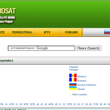
ITE
TERRESTRIAL
IPTV
FORUMS
sponders
Channels
Packages
Moldova
Romania
Russian Federation
Ukraine
... Other countries
3
°E
16
19
°E
21
28
36
°E
39
°E
40
42
45
46
°E
49
51
52
53
°E
55
56
57
58
66
75
°E
80
86
90