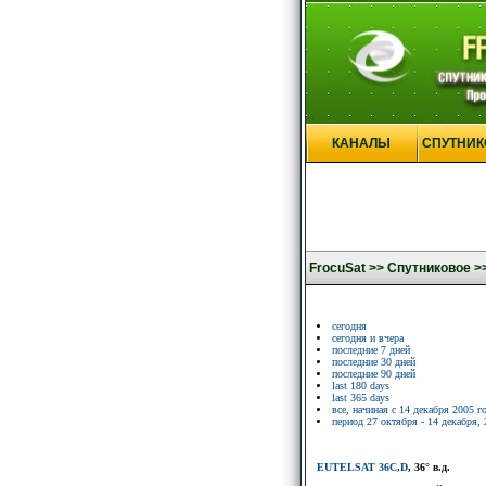
КАНАЛЫ
СПУТНИК
FrocuSat >>
Спутниковое >
сегодня
сегодня и вчера
последние 7 дней
последние 30 дней
последние 90 дней
last 180 days
last 365 days
все, начиная с 14 декабря 2005 г
период 27 октября - 14 декабря, 
EUTELSAT 36C,D
, 36° в.д.