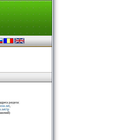
адреса раздела:
rocus.net
,
.net/tp
ражений)