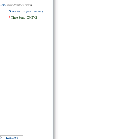
rypt
[
forum.frosat.net
, yorick
]
News for this position only
*
Time Zone: GMT+2