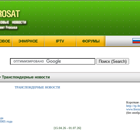
ОВОЕ
ЭФИРНОЕ
IPTV
ФОРУМЫ
>
Транспондерные новости
ТРАНСПОНДЕРНЫЕ НОВОСТИ
Короткие 
http://tp.f
www.frocus
(без изоб
ода
2005 года
[15.04.26 - 01.07.26]