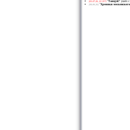
'Танцуй!'
ушёл 
[01.07.26, 22:35*]
'Хроники московского
[06.06.26]