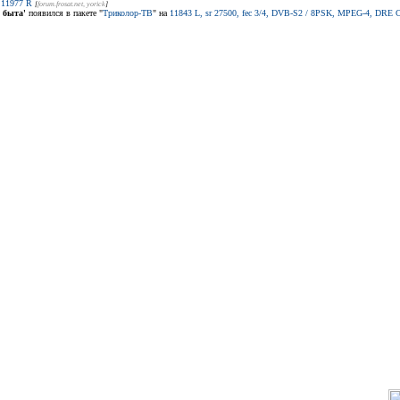
с
11977 R
[
forum.frosat.net
, yorick
]
 быта'
появился в пакете "
Триколор-ТВ
" на
11843 L, sr 27500, fec 3/4, DVB-S2 / 8PSK, MPEG-4, DRE C