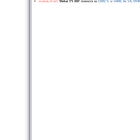
'Dubai TV HD'
появился на
12692 V, sr 14400, fec 5/6, D
[15.04.26, 07:54*]