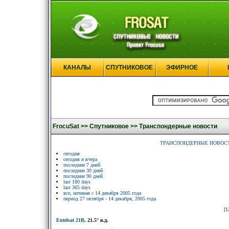
КАНАЛЫ
СПУТНИКОВОЕ
ЭФИРНОЕ
FrocuSat >>
Спутниковое >>
Транспондерные новости
ТРАНСПОНДЕРНЫЕ НОВОС
сегодня
сегодня и вчера
последние 7 дней
последние 30 дней
последние 90 дней
last 180 days
last 365 days
все, начиная с 14 декабря 2005 года
период 27 октября - 14 декабря, 2005 года
[1
Eutelsat 21B
, 21.5° в.д.