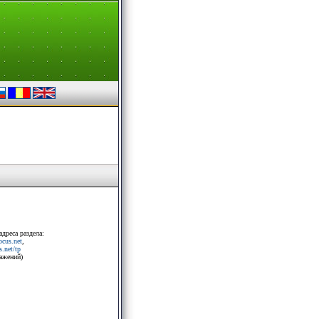
адреса раздела:
rocus.net
,
.net/tp
ражений)