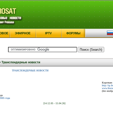
ОВОЕ
ЭФИРНОЕ
IPTV
ФОРУМЫ
>
Транспондерные новости
ТРАНСПОНДЕРНЫЕ НОВОСТИ
Короткие 
http://tp.f
www.frocus
(без изоб
ода
2005 года
[14.12.05 - 15.04.26]