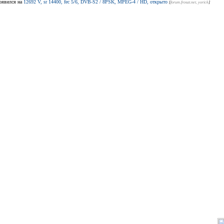
оявился на
12692 V, sr 14400, fec 5/6, DVB-S2 / 8PSK, MPEG-4 / HD, открыто
[
forum.frosat.net
, yorick
]