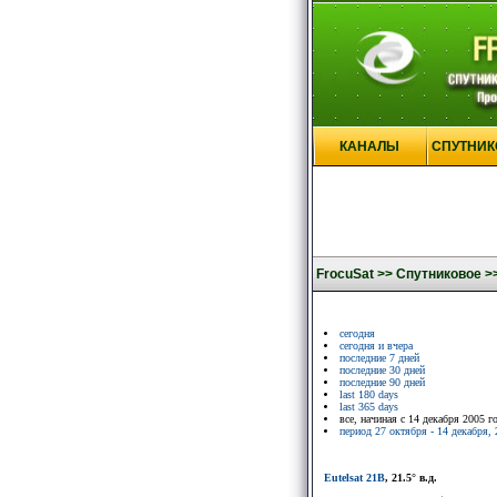
КАНАЛЫ
СПУТНИК
FrocuSat >>
Спутниковое >
сегодня
сегодня и вчера
последние 7 дней
последние 30 дней
последние 90 дней
last 180 days
last 365 days
все, начиная с 14 декабря 2005 г
период 27 октября - 14 декабря, 
Eutelsat 21B
, 21.5° в.д.