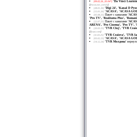
'Da Vinci Learnin
[09.02.26, 20:04*]
[
frocus.net
, yorick
]
'Digi 24', 'Kanal D Рум
[28.01.26]
'ACASA', 'ACASA GOLD'
[15.01.26]
Пакет с каналами
'ACASA
[05.08.25]
'Pro TV', 'Realitatea Plus', 'Roma
Пакет с каналами
'ACASA
[22.07.25]
ARENA', 'Pro Cinema', 'Pro TV', 'R
'TVR Cluj', 'TVR Craio
[20.03.25]
[
flysat.com
]
'TVR Craiova', 'TVR Ia
[11.03.25]
'ACASA', 'ACASA GOLD'
[03.02.25]
'TVR Молдова'
вернул
[14.12.24]