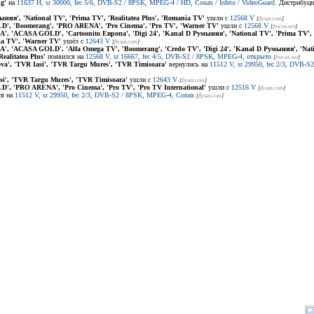
g'
на
11637 H, sr 30000, fec 5/6, DVB-S2 / 8PSK, MPEG-4 / HD, Conax / Irdeto / VideoGuard
. Дистрибуци
ыния', 'National TV', 'Prima TV', 'Realitatea Plus', 'Romania TV'
ушли с
12568 V
[
flysat.com
]
, 'Boomerang', 'PRO ARENA', 'Pro Cinema', 'Pro TV', 'Warner TV'
ушли с
12568 V
[
frocus.net
]
', 'ACASA GOLD', 'Cartoonito Европа', 'Digi 24', 'Kanal D Румыния', 'National TV', 'Prima TV'
nia TV', 'Warner TV'
ушёл с
12643 V
[
flysat.com
]
', 'ACASA GOLD', 'Alfa Omega TV', 'Boomerang', 'Credo TV', 'Digi 24', 'Kanal D Румыния', 'Nat
ealitatea Plus'
появился на
12568 V, sr 16667, fec 4/5, DVB-S2 / 8PSK, MPEG-4, открыто
[
frocus.net
]
va', 'TVR Iasi', 'TVR Targu Mures', 'TVR Timisoara'
вернулись на
11512 V, sr 29950, fec 2/3, DVB-
si', 'TVR Targu Mures', 'TVR Timisoara'
ушли с
12643 V
[
flysat.com
]
, 'PRO ARENA', 'Pro Cinema', 'Pro TV', 'Pro TV International'
ушли с
12516 V
[
flysat.com
]
ся на
11512 V, sr 29950, fec 2/3, DVB-S2 / 8PSK, MPEG-4, Conax
[
flysat.com
]