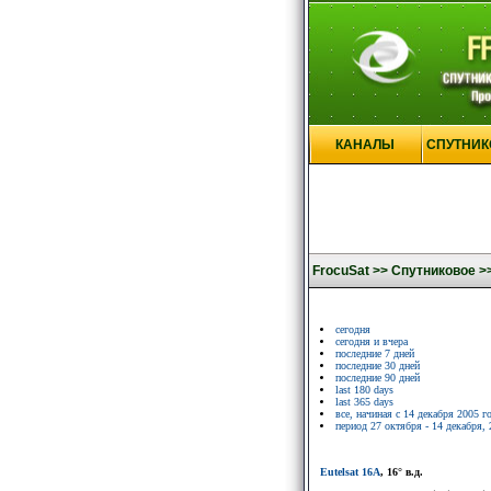
КАНАЛЫ
СПУТНИК
FrocuSat >>
Спутниковое >
сегодня
сегодня и вчера
последние 7 дней
последние 30 дней
последние 90 дней
last 180 days
last 365 days
все, начиная с 14 декабря 2005 г
период 27 октября - 14 декабря, 
Eutelsat 16A
, 16° в.д.