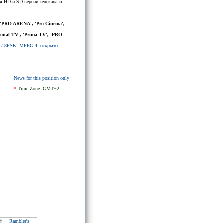
я HD и SD версий телеканала
, 'PRO ARENA', 'Pro Cinema',
ional TV', 'Prima TV', 'PRO
S2 / 8PSK, MPEG-4, открыто
News for this position only
*
Time Zone: GMT+2