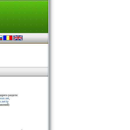
адреса раздела:
rocus.net
,
.net/tp
ражений)