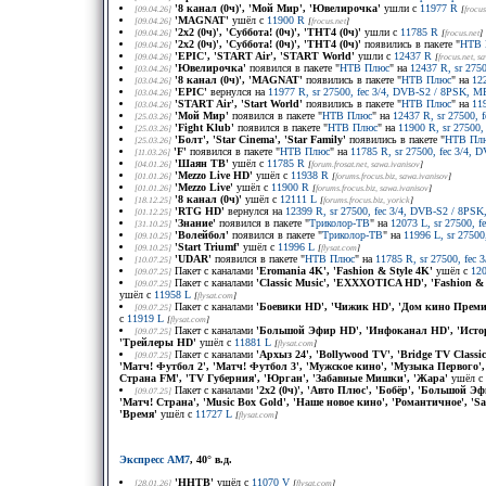
'8 канал (0ч)', 'Мой Мир', 'Ювелирочка'
ушли с
11977 R
[09.04.26]
[
frocus
'MAGNAT'
ушёл с
11900 R
[09.04.26]
[
frocus.net
]
'2x2 (0ч)', 'Суббота! (0ч)', 'ТНТ4 (0ч)'
ушли с
11785 R
[09.04.26]
[
frocus.net
]
'2x2 (0ч)', 'Суббота! (0ч)', 'ТНТ4 (0ч)'
появились в пакете "
НТВ 
[09.04.26]
'EPIC', 'START Air', 'START World'
ушли с
12437 R
[09.04.26]
[
frocus.net
, s
'Ювелирочка'
появился в пакете "
НТВ Плюс
" на
12437 R, sr 275
[03.04.26]
'8 канал (0ч)', 'MAGNAT'
появились в пакете "
НТВ Плюс
" на
12
[03.04.26]
'EPIC'
вернулся на
11977 R, sr 27500, fec 3/4, DVB-S2 / 8PSK, M
[03.04.26]
'START Air', 'Start World'
появились в пакете "
НТВ Плюс
" на
11
[03.04.26]
'Мой Мир'
появился в пакете "
НТВ Плюс
" на
12437 R, sr 27500, 
[25.03.26]
'Fight Klub'
появился в пакете "
НТВ Плюс
" на
11900 R, sr 27500,
[25.03.26]
'Болт', 'Star Cinema', 'Star Family'
появились в пакете "
НТВ Пл
[25.03.26]
'F'
появился в пакете "
НТВ Плюс
" на
11785 R, sr 27500, fec 3/4,
[11.03.26]
'Шаян ТВ'
ушёл с
11785 R
[04.01.26]
[
forum.frosat.net
, sawa.ivanisov
]
'Mezzo Live HD'
ушёл с
11938 R
[01.01.26]
[
forums.frocus.biz
, sawa.ivanisov
]
'Mezzo Live'
ушёл с
11900 R
[01.01.26]
[
forums.frocus.biz
, sawa.ivanisov
]
'8 канал (0ч)'
ушёл с
12111 L
[18.12.25]
[
forums.frocus.biz
, yorick
]
'RTG HD'
вернулся на
12399 R, sr 27500, fec 3/4, DVB-S2 / 8PSK
[01.12.25]
'Знание'
появился в пакете "
Триколор-ТВ
" на
12073 L, sr 27500, 
[31.10.25]
'Волейбол'
появился в пакете "
Триколор-ТВ
" на
11996 L, sr 2750
[09.10.25]
'Start Triumf'
ушёл с
11996 L
[09.10.25]
[
flysat.com
]
'UDAR'
появился в пакете "
НТВ Плюс
" на
11785 R, sr 27500, fec
[10.07.25]
Пакет с каналами
'Eromania 4K', 'Fashion & Style 4K'
ушёл с
12
[09.07.25]
Пакет с каналами
'Classic Music', 'EXXXOTICA HD', 'Fashion & 
[09.07.25]
ушёл с
11958 L
[
flysat.com
]
Пакет с каналами
'Боевики HD', 'Чижик HD', 'Дом кино Премиу
[09.07.25]
с
11919 L
[
flysat.com
]
Пакет с каналами
'Большой Эфир HD', 'Инфоканал HD', 'Истор
[09.07.25]
'Трейлеры HD'
ушёл с
11881 L
[
flysat.com
]
Пакет с каналами
'Архыз 24', 'Bollywood TV', 'Bridge TV Classi
[09.07.25]
'Матч! Футбол 2', 'Матч! Футбол 3', 'Мужское кино', 'Музыка Первого', 
Страна FM', 'TV Губерния', 'Юрган', 'Забавные Мишки', 'Жара'
ушёл с
Пакет с каналами
'2x2 (0ч)', 'Авто Плюс', 'Бобёр', 'Большой 
[09.07.25]
'Матч! Страна', 'Music Box Gold', 'Наше новое кино', 'Романтичное', 'Sap
'Время'
ушёл с
11727 L
[
flysat.com
]
Экспресс АМ7
, 40° в.д.
'ННТВ'
ушёл с
11070 V
[28.01.26]
[
flysat.com
]