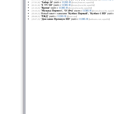
'Хабар 24'
ушёл с
11265 H
[17.01.26]
[
forum.frosat.net
, юрий56
]
'E TV SD'
ушёл с
11385 H
[01.01.26]
[
forums.frocus.biz
, юрий56
]
'Время'
ушёл с
11385 H
[21.10.25]
[
forums.frocus.biz
, юрий56
]
'Музыка Первого', 'О! (0ч)'
ушли с
11385 H
[19.10.25]
[
forums.frocus.biz
, юрий5
Новый пакет с каналами
'Кузбасс Первый', 'Кузбасс-1 HD'
ушёл 
[05.09.25]
'РЖД'
ушёл с
11265 H
[09.08.25]
[
flysat.com
]
'Дом кино Премиум HD'
ушёл с
11385 H
[29.07.25]
[
satbeams.com
, юрий56
]