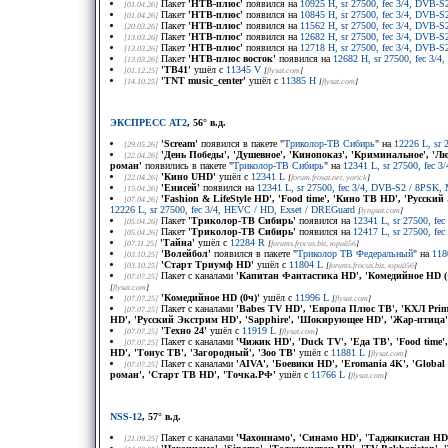
Пакет
'НТВ-плюс'
появился на
10925 H, sr 27500, fec 3/4, DVB-S
[01.04.26]
Пакет
'НТВ-плюс'
появился на
10845 H, sr 27500, fec 3/4, DVB-S
[01.04.26]
Пакет
'НТВ-плюс'
появился на
11562 H, sr 27500, fec 3/4, DVB-S
[20.03.26]
Пакет
'НТВ-плюс'
появился на
12682 H, sr 27500, fec 3/4, DVB-S
[13.03.26]
Пакет
'НТВ-плюс'
появился на
12718 H, sr 27500, fec 3/4, DVB-S
[13.03.26]
Пакет
'НТВ-плюс восток'
появился на
12682 H, sr 27500, fec 3/
[13.03.26]
'ТВ41'
ушёл с
11345 V
[01.12.25]
[
flysat.com
]
'TNT music_center'
ушёл с
11385 H
[14.10.25]
[
flysat.com
]
ЭКСПРЕСС АТ2
, 56° в.д.
'Scream'
появился в пакете "
Триколор-ТВ Сибирь
" на
12226 L, sr 
[29.05.26]
'День Победы', 'Душевное', 'Кинопоказ', 'Криминальное', 'Люб
[22.04.26]
роман'
появились в пакете "
Триколор-ТВ Сибирь
" на
12341 L, sr 27500, fec
'Кино UHD'
ушёл с
12341 L
[22.04.26]
[
forum.frosat.net
, yorick
]
'Енисей'
появился на
12341 L, sr 27500, fec 3/4, DVB-S2 / 8PSK
[15.04.26]
'Fashion & LifeStyle HD', 'Food time', 'Кино ТВ HD', 'Русс
[07.04.26]
12226 L, sr 27500, fec 3/4, HEVC / HD, Exset / DREGuard
[
lyngsat.com
]
Пакет
'Триколор-ТВ Сибирь'
появился на
12341 L, sr 27500, f
[05.04.26]
Пакет
'Триколор-ТВ Сибирь'
появился на
12417 L, sr 27500, f
[05.04.26]
'Тайна'
ушёл с
12284 R
[07.11.25]
[
forums.frocus.biz
, юрий56
]
'Волейбол'
появился в пакете "
Триколор ТВ Федеральный
" на
118
[03.10.25]
'Старт Триумф HD'
ушёл с
11804 L
[03.10.25]
[
forums.frocus.biz
, юрий56
]
Пакет с каналами
'Капитан Фантастика HD', 'Комедийное HD (+3
[07.07.25]
[
flysat.com
]
'Комедийное HD (0ч)'
ушёл с
11996 L
[07.07.25]
[
flysat.com
]
Пакет с каналами
'Babes TV HD', 'Европа Плюс ТВ', 'КХЛ Prim
[07.07.25]
HD', 'Русский Экстрим HD', 'Sapphire', 'Шокирующее HD', 'Жар-птица'
'Техно 24'
ушёл с
11919 L
[07.07.25]
[
flysat.com
]
Пакет с каналами
'Чижик HD', 'Duck TV', 'Еда ТВ', 'Food time
[07.07.25]
HD', 'Тонус ТВ', 'Загородный', 'Зоо ТВ'
ушёл с
11881 L
[
flysat.com
]
Пакет с каналами
'AIVA', 'Боевики HD', 'Eromania 4K', 'Global
[07.07.25]
роман', 'Старт ТВ HD', 'Точка.РФ'
ушёл с
11766 L
[
flysat.com
]
NSS-12
, 57° в.д.
Пакет с каналами
'Чахоннамо', 'Синамо HD', 'Таджикистан HD'
[21.09.25]