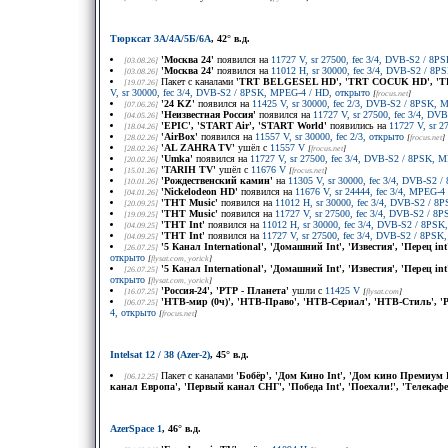
Тюрксат 3A/4A/5Б/6A
, 42° в.д.
'Москва 24'
появился на
11727 V, sr 27500, fec 3/4, DVB-S2 / 8
[03.08.26]
'Москва 24'
появился на
11012 H, sr 30000, fec 3/4, DVB-S2 / 8
[03.08.26]
Пакет с каналами
'TRT BELGESEL HD', 'TRT COCUK HD', 'TR
[19.07.26]
V, sr 30000, fec 3/4, DVB-S2 / 8PSK, MPEG-4 / HD, открыто
[
frocus.net
]
'24 KZ'
появился на
11425 V, sr 30000, fec 2/3, DVB-S2 / 8PSK,
[07.06.26]
'Неизвестная Россия'
появился на
11727 V, sr 27500, fec 3/4, D
[04.05.26]
'EPIC', 'START Air', 'START World'
появились на
11727 V, sr 
[18.04.26]
'AirBox'
появился на
11557 V, sr 30000, fec 2/3, открыто
[28.02.26]
[
frocus.net
]
'AL ZAHRA TV'
ушёл с
11557 V
[28.02.26]
[
frocus.net
]
'Umka'
появился на
11727 V, sr 27500, fec 3/4, DVB-S2 / 8PSK, 
[20.02.26]
'TARIH TV'
ушёл с
11676 V
[15.01.26]
[
frocus.net
]
'Рождественский камин'
на
11305 V, sr 30000, fec 3/4, DVB-S2 
[10.01.26]
'Nickelodeon HD'
появился на
11676 V, sr 24444, fec 3/4, MPEG-4 
[04.01.26]
'ТНТ Music'
появился на
11012 H, sr 30000, fec 3/4, DVB-S2 / 
[20.09.25]
'ТНТ Music'
появился на
11727 V, sr 27500, fec 3/4, DVB-S2 / 
[19.09.25]
'ТНТ Int'
появился на
11012 H, sr 30000, fec 3/4, DVB-S2 / 8PS
[04.09.25]
'ТНТ Int'
появился на
11727 V, sr 27500, fec 3/4, DVB-S2 / 8PS
[04.09.25]
'5 Канал International', 'Домашний Int', 'Известия', 'Перец int
[26.07.25]
открыто
[
flysat.com
, yorick
]
'5 Канал International', 'Домашний Int', 'Известия', 'Перец int
[26.07.25]
открыто
[
flysat.com
, yorick
]
'Россия-24', 'РТР - Планета'
ушли с
11425 V
[16.07.25]
[
flysat.com
]
'НТВ-мир (0ч)', 'НТВ-Право', 'НТВ-Сериал', 'НТВ-Стиль', 'Ро
[06.07.25]
4, открыто
[
frocus.net
]
Intelsat 12 / 38 (Azer-2)
, 45° в.д.
Пакет с каналами
'Бобёр', 'Дом Кино Int', 'Дом кино Премиум HD
[06.12.25]
канал Европа', 'Первый канал СНГ', 'Победа Int', 'Поехали!', 'Телекафе
AzerSpace 1
, 46° в.д.