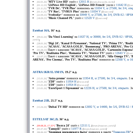
'MTV Live HD'
ушёл с
12015 H
[02.01.26]
[
forums.frocus.biz
, mc4e
]
'i24News HD English', 'i24News HD French'
ушли с
11642 H
[01.12.25]
[
flys
'TVR De', 'TVR Plus'
появились на
11034 V, sr 27500, fec 3/4, от
[21.11.25]
'TV Rus', 'TVRUS Plus'
ушли с
11034 V
[01.11.25]
[
flysat.com
]
'Svoboda+'
появился на
10949 V, sr 27500, fec 3/4, DVB-S2 / 8P
[22.09.25]
'Music Channel PL'
ушёл с
12520 V
[18.09.25]
[
flysat.com
]
Eutelsat 16A
, 16° в.д.
'Da Vinci Learning'
на
11637 H, sr 30000, fec 5/6, DVB-S2 / 8PSK
[09.02.26]
yorick
]
'Digi 24', 'Kanal D Румыния', 'National TV', 'Prima TV', 'Reali
[28.01.26]
'ACASA', 'ACASA GOLD', 'Boomerang', 'PRO ARENA', 'Pro Cin
[15.01.26]
Пакет с каналами
'ACASA', 'ACASA GOLD', 'Cartoonito Европа', 
[05.08.25]
'Pro TV', 'Realitatea Plus', 'Romania TV', 'Warner TV'
ушёл с
12643 V
[
flysa
Пакет с каналами
'ACASA', 'ACASA GOLD', 'Alfa Omega TV', 'Boo
[22.07.25]
ARENA', 'Pro Cinema', 'Pro TV', 'Realitatea Plus'
появился на
12568 V, sr 1
ASTRA 1KR/1L/1M/1N
, 19.2° в.д.
'Astra promo'
появился на
11954 H, sr 27500, fec 3/4, открыто
. 5 
[15.01.26]
'ZDF'
ушёл с
11954 H
[15.01.26]
[
frocus.net
]
'ZDF'
ушёл с
11954 H
[15.01.26]
[
frocus.net
]
'EuroSport 1 Германия'
на
12226 H, sr 27500, fec 3/4, открыто
. З
[13.01.26]
Eutelsat 21B
, 21.5° в.д.
'Dubai TV HD'
появился на
12692 V, sr 14400, fec 5/6, DVB-S2 
[15.04.26]
EUTELSAT 36C,D
, 36° в.д.
'Волга 24'
ушёл с
12111 L
[09.08.26, 17:35*]
[
forum.frosat.net
, yorick
]
'Танцуй!'
ушёл с
11977 R
[01.07.26]
[
forum.frosat.net
, yorick
]
'Хроники московского быта'
появился в пакете "
Триколор-ТВ
" 
[06.06.26]