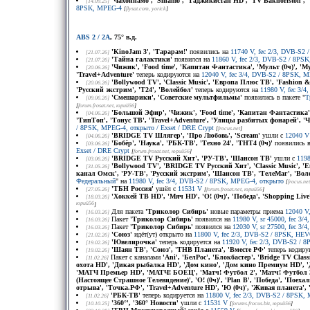
'Чахоннамо', 'Sinamo', 'Таджикистан HD', 'TV Bakhoriston'
[14.09.25]
8PSK, MPEG-4
[
flysat.com
, yorick
]
ABS 2 / 2A
, 75° в.д.
'KinoJam 3', 'Тарарам!'
появились на
11740 V, fec 2/3, DVB-S2 / 
[21.07.26]
'Тайна галактики'
появился на
11860 V, fec 2/3, DVB-S2 / 8PSK, 
[21.07.26]
'Чижик', 'Food time', 'Капитан Фантастика', 'Мульт (0ч)', 
[20.06.26]
'Travel+Adventure'
теперь кодируются на
12040 V, fec 3/4, DVB-S2 / 8PSK, 
'Bollywood TV', 'Classic Music', 'Европа Плюс ТВ', 'Fashion
[20.06.26]
'Русский экстрим', 'Т24', 'Волейбол'
теперь кодируются на
11980 V, fec 3/
'Смешарики', 'Советские мультфильмы'
появились в пакете "
Т
[09.06.26]
[
forum.frosat.net
, юрий56
]
'Большой Эфир', 'Чижик', 'Food time', 'Капитан Фантастика'
[04.06.26]
'ТипТоп', 'Тонус ТВ', 'Travel+Adventure', 'Улицы разбитых фонарей', '
/ 8PSK, MPEG-4, открыто / Exset / DRE Crypt
[
frocus.net
]
'BRIDGE TV Шлягер', 'Про Любовь', 'Scream'
ушли с
12040 V
[04.06.26]
'Бобёр', 'Наука', 'РБК-ТВ', 'Техно 24', 'ТНТ4 (0ч)'
появились в
[03.06.26]
Exset / DRE Crypt
[
forum.frosat.net
, юрий56
]
'BRIDGE TV Русский Хит', 'РУ-ТВ', 'Шансон ТВ'
ушли с
119
[03.06.26]
'Bollywood TV', 'BRIDGE TV Русский Хит', 'Classic Music', 
[31.05.26]
канал Oмск', 'РУ-ТВ', 'Русский экстрим', 'Шансон ТВ', 'ТелеМаг', 'Воле
Федеральный
" на
11980 V, fec 3/4, DVB-S2 / 8PSK, MPEG-4, открыто
[
frocus.net
'ТБН Россия'
ушёл с
11531 V
[27.05.26]
[
forum.frosat.net
, юрий56
]
'Хоккей ТВ HD', 'Мяч HD', 'О! (0ч)', 'Победа', 'Shopping Liv
[18.03.26]
юрий56
]
Для пакета
'Триколор Сибирь'
новые параметры приема
12040 V
[16.03.26]
Пакет
'Триколор Сибирь'
появился на
11980 V, sr 45000, fec 3
[16.03.26]
Пакет
'Триколор Сибирь'
появился на
12030 V, sr 27500, fec 3
[16.03.26]
'Союз'
идёт(ут) открыто на
11800 V, fec 2/3, DVB-S2 / 8PSK, HE
[21.02.26]
'Ювелирочка'
теперь кодируется на
11920 V, fec 2/3, DVB-S2 / 8P
[19.02.26]
'Шаян ТВ', 'Союз', 'ТНВ Планета', 'Вместе РФ'
теперь кодиру
[19.02.26]
Пакет с каналами
'Ani', 'БелРос', 'Блокбастер', 'Bridge TV Cl
[11.02.26]
охота HD', 'Дикая рыбалка HD', 'Дом кино', 'Дом кино Премиум HD', 'Дра
'МАТЧ Премьер HD', 'МАТЧ! БОЕЦ', 'Матч! Футбол 2', 'Матч! Футбол 3',
(Настоящее Страшное Телевидение)', 'О! (0ч)', 'Plan B', 'Победа', 'Поех
отрыва', 'Точка.РФ', 'Travel+Adventure HD', 'Ю (0ч)', 'Живая планета',
'РБК-ТВ'
теперь кодируется на
11800 V, fec 2/3, DVB-S2 / 8PSK, M
[11.02.26]
'360°', '360° Новости'
ушли с
11531 V
[10.10.25]
[
forums.frocus.biz
, юрий56
]