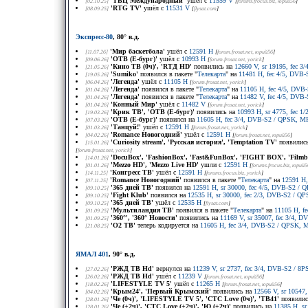
'ТВЦ Международный'
ушёл с
11559 V
[02.10.25]
[
forums.frocus.biz
, юрий56
]
'RTG TV'
ушёл с
11531 V
[08.09.25]
[
flysat.com
]
Экспресс-80
, 80° в.д.
'Мир баскетбола'
ушёл с
12591 H
[11.07.26]
[
forum.frosat.net
, юрий56
]
'ОТВ (Е-бург)'
ушёл с
10993 H
[09.06.26]
[
forum.frosat.net
, yorick
]
'Кино ТВ (0ч)', 'RTД HD'
появились на
12660 V, sr 19195, fec 
[21.05.26]
'Sumiko'
появился в пакете "
Телекарта
" на
11481 H, fec 4/5, DVB-
[19.05.26]
'Легенда'
ушёл с
11105 H
[06.04.26]
[
forum.frosat.net
, yorick
]
'Легенда'
появился в пакете "
Телекарта
" на
11105 H, fec 4/5, DV
[01.04.26]
'Легенда'
появился в пакете "
Телекарта
" на
11482 V, fec 4/5, DVB
[01.04.26]
'Конный Мир'
ушёл с
11482 V
[01.04.26]
[
forum.frosat.net
, yorick
]
'Крик ТВ', 'ОТВ (Е-бург)'
появились на
10993 H, sr 4775, fec 1
[19.03.26]
'ОТВ (Е-бург)'
появился на
11605 H, fec 3/4, DVB-S2 / QPSK, M
[07.03.26]
'Танцуй!'
ушёл с
12591 H
[01.03.26]
[
forum.frosat.net
, yorick
]
'Romance Новогодний'
ушёл с
12591 H
[04.02.26]
[
forum.frosat.net
, юрий56
]
'Curiosity stream', 'Русская история', 'Temptation TV'
появились
[15.01.26]
[
forum.frosat.net
, yorick
]
'DocuBox', 'FashionBox', 'Fast&FunBox', 'FIGHT BOX', 'Filmbo
[14.01.26]
'Mezzo HD', 'Mezzo Live HD'
ушли с
12591 H
[01.01.26]
[
forums.frocus.biz
, юрий5
'Конгресс ТВ'
ушёл с
12591 H
[14.11.25]
[
forums.frocus.biz
, yorick
]
'Romance Новогодний'
появился в пакете "
Телекарта
" на
12591 H,
[07.11.25]
'365 дней ТВ'
появился на
12591 H, sr 30000, fec 4/5, DVB-S2 / 
[09.10.25]
'Fight Klub'
появился на
12535 H, sr 30000, fec 2/3, DVB-S2 / QP
[09.10.25]
'365 дней ТВ'
ушёл с
12535 H
[09.10.25]
[
flysat.com
]
'Мультиландия ТВ'
появился в пакете "
Телекарта
" на
11105 H, f
[01.09.25]
'360°', '360° Новости'
появились на
11169 V, sr 35007, fec 3/4, 
[01.09.25]
'О2 ТВ'
теперь кодируется на
11605 H, fec 3/4, DVB-S2 / QPSK, M
[21.08.25]
ЯМАЛ 401
, 90° в.д.
'РЖД ТВ Hd'
вернулся на
11239 V, sr 2737, fec 3/4, DVB-S2 / 
[27.02.26]
'РЖД ТВ Hd'
ушёл с
11239 V
[26.02.26]
[
forum.frosat.net
, юрий56
]
'LIFESTYLE TV 5'
ушёл с
11265 H
[18.02.26]
[
forum.frosat.net
, юрий56
]
'Крым24', 'Первый Крымский'
появились на
12566 V, sr 10547
[04.02.26]
'Че (0ч)', 'LIFESTYLE TV 5', 'СТС Love (0ч)', 'ТВ41'
появилис
[28.01.26]
'Че (+2ч)', 'СТС Love (+2ч)', 'Ю (+2ч)'
появились на
11385 H, s
[28.01.26]