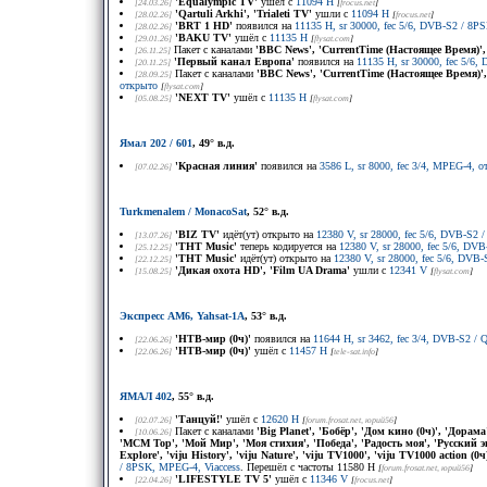
'Equalympic TV'
ушёл с
11094 H
[24.03.26]
[
frocus.net
]
'Qartuli Arkhi', 'Trialeti TV'
ушли с
11094 H
[28.02.26]
[
frocus.net
]
'BRT 1 HD'
появился на
11135 H, sr 30000, fec 5/6, DVB-S2 / 8
[28.02.26]
'BAKU TV'
ушёл с
11135 H
[29.01.26]
[
flysat.com
]
Пакет с каналами
'BBC News', 'CurrentTime (Настоящее Время)',
[26.11.25]
'Первый канал Европа'
появился на
11135 H, sr 30000, fec 5/6
[20.11.25]
Пакет с каналами
'BBC News', 'CurrentTime (Настоящее Время)',
[28.09.25]
открыто
[
flysat.com
]
'NEXT TV'
ушёл с
11135 H
[05.08.25]
[
flysat.com
]
Ямал 202 / 601
, 49° в.д.
'Красная линия'
появился на
3586 L, sr 8000, fec 3/4, MPEG-4, 
[07.02.26]
Turkmenalem / MonacoSat
, 52° в.д.
'BIZ TV'
идёт(ут) открыто на
12380 V, sr 28000, fec 5/6, DVB-S2
[13.07.26]
'ТНТ Music'
теперь кодируется на
12380 V, sr 28000, fec 5/6, D
[25.12.25]
'ТНТ Music'
идёт(ут) открыто на
12380 V, sr 28000, fec 5/6, DV
[22.12.25]
'Дикая охота HD', 'Film UA Drama'
ушли с
12341 V
[15.08.25]
[
flysat.com
]
Экспресс AM6, Yahsat-1A
, 53° в.д.
'НТВ-мир (0ч)'
появился на
11644 H, sr 3462, fec 3/4, DVB-S2 
[22.06.26]
'НТВ-мир (0ч)'
ушёл с
11457 H
[22.06.26]
[
tele-sat.info
]
ЯМАЛ 402
, 55° в.д.
'Танцуй!'
ушёл с
12620 H
[02.07.26]
[
forum.frosat.net
, юрий56
]
Пакет с каналами
'Big Planet', 'Бобёр', 'Дом кино (0ч)', 'Дорам
[10.06.26]
'MCM Top', 'Мой Мир', 'Моя стихия', 'Победа', 'Радость моя', 'Русский э
Explore', 'viju History', 'viju Nature', 'viju TV1000', 'viju TV1000 action (
/ 8PSK, MPEG-4, Viaccess
. Перешёл с частоты 11580 H
[
forum.frosat.net
, юрий56
]
'LIFESTYLE TV 5'
ушёл с
11346 V
[22.04.26]
[
frocus.net
]