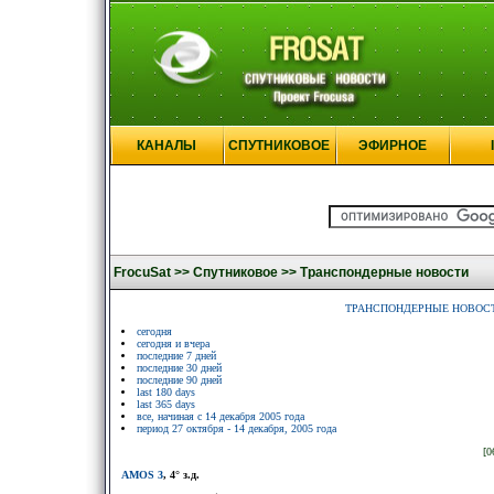
КАНАЛЫ
СПУТНИКОВОЕ
ЭФИРНОЕ
FrocuSat >>
Спутниковое >>
Транспондерные новости
ТРАНСПОНДЕРНЫЕ НОВОС
сегодня
сегодня и вчера
последние 7 дней
последние 30 дней
последние 90 дней
last 180 days
last 365 days
все, начиная с 14 декабря 2005 года
период 27 октября - 14 декабря, 2005 года
[0
AMOS 3
, 4° з.д.