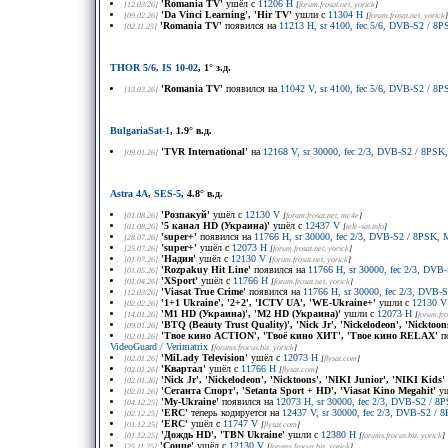
'Romania TV'
ушёл с
11206 H
[12.03.26]
[
forum.frosat.net
, yorick
]
'Da Vinci Learning', 'Hir TV'
ушли с
11304 H
[09.02.26]
[
forum.frosat.net
, yorick
]
'Romania TV'
появился на
11213 H, sr 4100, fec 5/6, DVB-S2 / 8
[02.11.25]
THOR 5/6, IS 10-02
, 1° з.д.
'Romania TV'
появился на
11042 V, sr 4100, fec 5/6, DVB-S2 / 
[13.03.26]
BulgariaSat-1
, 1.9° в.д.
'TVR International'
на
12168 V, sr 30000, fec 2/3, DVB-S2 / 8PS
[09.01.26]
Astra 4A, SES-5
, 4.8° в.д.
'Розпакуй'
ушёл с
12130 V
[01.08.26]
[
forum.frosat.net
, mc4e
]
'5 канал HD (Украина)'
ушёл с
12437 V
[01.08.26]
[
tele-sat.info
]
'super+'
появился на
11766 H, sr 30000, fec 2/3, DVB-S2 / 8PSK, 
[28.07.26]
'super+'
ушёл с
12073 H
[25.07.26]
[
forum.frosat.net
, yorick
]
'Надия'
ушёл с
12130 V
[01.07.26]
[
forum.frosat.net
, yorick
]
'Rozpakuy Hit Line'
появился на
11766 H, sr 30000, fec 2/3, DV
[01.05.26]
'XSport'
ушёл с
11766 H
[01.04.26]
[
forum.frosat.net
, yorick
]
'Viasat True Crime'
появился на
11766 H, sr 30000, fec 2/3, DVB-
[12.03.26]
'1+1 Ukraine', '2+2', 'ICTV UA', 'WE-Ukraine+'
ушли с
12130 V
[02.02.26]
'М1 HD (Украина)', 'M2 HD (Украина)'
ушли с
12073 H
[14.01.26]
[
forum.fro
'BTQ (Beauty Trust Quality)', 'Nick Jr', 'Nickelodeon', 'Nicktoon
[09.01.26]
'Твое кино ACTION', 'Твоё кино ХИТ', 'Твое кино RELAX'
по
[02.01.26]
VideoGuard / Verimatrix
[
forums.frocus.biz
, yorick
]
'MiLady Television'
ушёл с
12073 H
[02.01.26]
[
flysat.com
]
'Квартал'
ушёл с
11766 H
[02.01.26]
[
flysat.com
]
'Nick Jr', 'Nickelodeon', 'Nicktoons', 'NIKI Junior', 'NIKI Kids'
[02.01.26]
'Сетанта Спорт', 'Setanta Sport + HD', 'Viasat Kino Megahit'
уш
[02.01.26]
'My-Ukraine'
появился на
12073 H, sr 30000, fec 2/3, DVB-S2 / 
[04.12.25]
'ERC'
теперь кодируется на
12437 V, sr 30000, fec 2/3, DVB-S2 /
[02.12.25]
'ERC'
ушёл с
11747 V
[01.12.25]
[
flysat.com
]
'Дождь HD', 'TBN Ukraine'
ушли с
12380 H
[01.12.25]
[
forums.frocus.biz
, yorick
]
'Сонце'
ушёл с
12130 V
[25.11.25]
[
forums.frocus.biz
, yorick
]