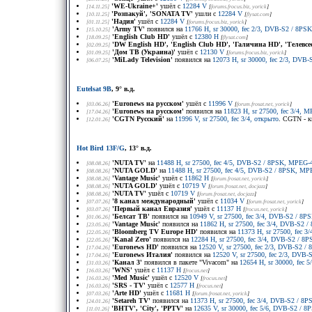
'WE-Ukraine+'
ушёл с
12284 V
[14.11.25]
[
forums.frocus.biz
, yorick
]
'Розпакуй', 'SONATA TV'
ушли с
12284 V
[10.11.25]
[
flysat.com
]
'Надия'
ушёл с
12284 V
[01.11.25]
[
forums.frocus.biz
, yorick
]
'Army TV'
появился на
11766 H, sr 30000, fec 2/3, DVB-S2 / 8P
[15.10.25]
'English Club HD'
ушёл с
12380 H
[18.09.25]
[
flysat.com
]
'DW English HD', 'English Club HD', 'Галичина HD', 'Телевсе
[02.09.25]
'Дом ТВ (Украина)'
ушёл с
12130 V
[01.09.25]
[
forums.frocus.biz
, yorick
]
'MiLady Television'
появился на
12073 H, sr 30000, fec 2/3, DVB
[06.07.25]
Eutelsat 9B
, 9° в.д.
'Euronews на русском'
ушёл с
11996 V
[03.06.26]
[
forum.frosat.net
, yorick
]
'Euronews на русском'
появился на
11823 H, sr 27500, fec 3/4, 
[17.04.26]
'CGTN Русский'
на
11996 V, sr 27500, fec 3/4, открыто
. CGTN - к
[12.01.26]
Hot Bird 13F/G
, 13° в.д.
'NUTA TV'
на
11488 H, sr 27500, fec 4/5, DVB-S2 / 8PSK, MPEG-
[08.08.26]
'NUTA GOLD'
на
11488 H, sr 27500, fec 4/5, DVB-S2 / 8PSK, MP
[08.08.26]
'Vantage Music'
ушёл с
11862 H
[08.08.26]
[
forum.frosat.net
, yorick
]
'NUTA GOLD'
ушёл с
10719 V
[08.08.26]
[
forum.frosat.net
, docjazz
]
'NUTA TV'
ушёл с
10719 V
[08.08.26]
[
forum.frosat.net
, docjazz
]
'8 канал международный'
ушёл с
11034 V
[07.07.26]
[
forum.frosat.net
, yorick
]
'Первый канал Евразия'
ушёл с
11137 H
[03.07.26]
[
frocus.net
, yorick
]
'Белсат ТВ'
появился на
10949 V, sr 27500, fec 3/4, DVB-S2 / 8
[01.06.26]
'Vantage Music'
появился на
11862 H, sr 27500, fec 3/4, DVB-S2 
[23.05.26]
'Bloomberg TV Europe HD'
появился на
11373 H, sr 27500, fec 
[22.05.26]
'Kanal Zero'
появился на
12284 H, sr 27500, fec 3/4, DVB-S2 / 
[22.05.26]
'Euronews HD'
появился на
12520 V, sr 27500, fec 2/3, DVB-S2 
[17.04.26]
'Euronews Италия'
появился на
12520 V, sr 27500, fec 2/3, DVB
[17.04.26]
'Канал 3'
появился в пакете "Vivacom" на
12654 H, sr 30000, fec
[31.03.26]
'WNS'
ушёл с
11137 H
[16.03.26]
[
frocus.net
]
'Med Music'
ушёл с
12520 V
[16.03.26]
[
frocus.net
]
'SRS - TV'
ушёл с
12577 H
[16.03.26]
[
frocus.net
]
'Arte HD'
ушёл с
11681 H
[07.03.26]
[
forum.frosat.net
, yorick
]
'Setareh TV'
появился на
11373 H, sr 27500, fec 3/4, DVB-S2 / 8
[24.01.26]
'BHTV', 'City', 'PPTV'
на
12635 V, sr 30000, fec 5/6, DVB-S2 / 
[11.01.26]