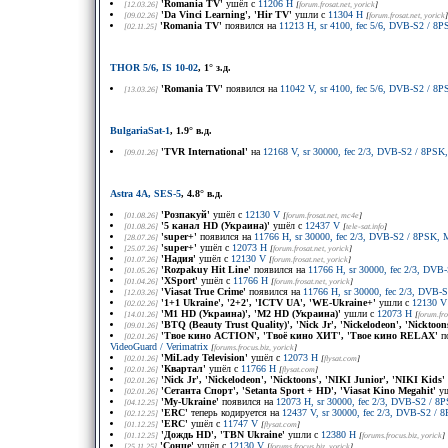
'Romania TV'
ушёл с
11206 H
[12.03.26]
[
forum.frosat.net
, yorick
]
'Da Vinci Learning', 'Hir TV'
ушли с
11304 H
[09.02.26]
[
forum.frosat.net
, yorick
]
'Romania TV'
появился на
11213 H, sr 4100, fec 5/6, DVB-S2 / 8
[02.11.25]
THOR 5/6, IS 10-02
, 1° з.д.
'Romania TV'
появился на
11042 V, sr 4100, fec 5/6, DVB-S2 / 
[13.03.26]
BulgariaSat-1
, 1.9° в.д.
'TVR International'
на
12168 V, sr 30000, fec 2/3, DVB-S2 / 8PS
[09.01.26]
Astra 4A, SES-5
, 4.8° в.д.
'Розпакуй'
ушёл с
12130 V
[01.08.26]
[
forum.frosat.net
, mc4e
]
'5 канал HD (Украина)'
ушёл с
12437 V
[01.08.26]
[
tele-sat.info
]
'super+'
появился на
11766 H, sr 30000, fec 2/3, DVB-S2 / 8PSK, 
[28.07.26]
'super+'
ушёл с
12073 H
[25.07.26]
[
forum.frosat.net
, yorick
]
'Надия'
ушёл с
12130 V
[01.07.26]
[
forum.frosat.net
, yorick
]
'Rozpakuy Hit Line'
появился на
11766 H, sr 30000, fec 2/3, DV
[01.05.26]
'XSport'
ушёл с
11766 H
[01.04.26]
[
forum.frosat.net
, yorick
]
'Viasat True Crime'
появился на
11766 H, sr 30000, fec 2/3, DVB-
[12.03.26]
'1+1 Ukraine', '2+2', 'ICTV UA', 'WE-Ukraine+'
ушли с
12130 V
[02.02.26]
'М1 HD (Украина)', 'M2 HD (Украина)'
ушли с
12073 H
[14.01.26]
[
forum.fro
'BTQ (Beauty Trust Quality)', 'Nick Jr', 'Nickelodeon', 'Nicktoon
[09.01.26]
'Твое кино ACTION', 'Твоё кино ХИТ', 'Твое кино RELAX'
по
[02.01.26]
VideoGuard / Verimatrix
[
forums.frocus.biz
, yorick
]
'MiLady Television'
ушёл с
12073 H
[02.01.26]
[
flysat.com
]
'Квартал'
ушёл с
11766 H
[02.01.26]
[
flysat.com
]
'Nick Jr', 'Nickelodeon', 'Nicktoons', 'NIKI Junior', 'NIKI Kids'
[02.01.26]
'Сетанта Спорт', 'Setanta Sport + HD', 'Viasat Kino Megahit'
уш
[02.01.26]
'My-Ukraine'
появился на
12073 H, sr 30000, fec 2/3, DVB-S2 / 
[04.12.25]
'ERC'
теперь кодируется на
12437 V, sr 30000, fec 2/3, DVB-S2 /
[02.12.25]
'ERC'
ушёл с
11747 V
[01.12.25]
[
flysat.com
]
'Дождь HD', 'TBN Ukraine'
ушли с
12380 H
[01.12.25]
[
forums.frocus.biz
, yorick
]
'Сонце'
ушёл с
12130 V
[25.11.25]
[
forums.frocus.biz
, yorick
]