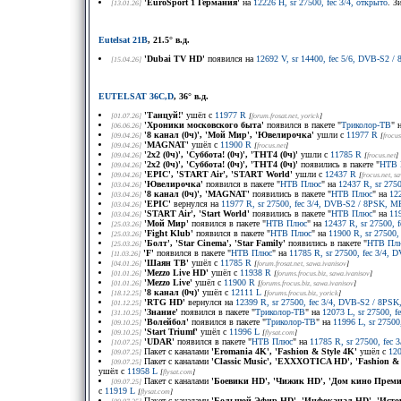
'EuroSport 1 Германия'
на
12226 H, sr 27500, fec 3/4, открыто
. З
[13.01.26]
Eutelsat 21B
, 21.5° в.д.
'Dubai TV HD'
появился на
12692 V, sr 14400, fec 5/6, DVB-S2 
[15.04.26]
EUTELSAT 36C,D
, 36° в.д.
'Танцуй!'
ушёл с
11977 R
[01.07.26]
[
forum.frosat.net
, yorick
]
'Хроники московского быта'
появился в пакете "
Триколор-ТВ
" 
[06.06.26]
'8 канал (0ч)', 'Мой Мир', 'Ювелирочка'
ушли с
11977 R
[09.04.26]
[
frocus
'MAGNAT'
ушёл с
11900 R
[09.04.26]
[
frocus.net
]
'2x2 (0ч)', 'Суббота! (0ч)', 'ТНТ4 (0ч)'
ушли с
11785 R
[09.04.26]
[
frocus.net
]
'2x2 (0ч)', 'Суббота! (0ч)', 'ТНТ4 (0ч)'
появились в пакете "
НТВ 
[09.04.26]
'EPIC', 'START Air', 'START World'
ушли с
12437 R
[09.04.26]
[
frocus.net
, s
'Ювелирочка'
появился в пакете "
НТВ Плюс
" на
12437 R, sr 275
[03.04.26]
'8 канал (0ч)', 'MAGNAT'
появились в пакете "
НТВ Плюс
" на
12
[03.04.26]
'EPIC'
вернулся на
11977 R, sr 27500, fec 3/4, DVB-S2 / 8PSK, M
[03.04.26]
'START Air', 'Start World'
появились в пакете "
НТВ Плюс
" на
11
[03.04.26]
'Мой Мир'
появился в пакете "
НТВ Плюс
" на
12437 R, sr 27500, 
[25.03.26]
'Fight Klub'
появился в пакете "
НТВ Плюс
" на
11900 R, sr 27500,
[25.03.26]
'Болт', 'Star Cinema', 'Star Family'
появились в пакете "
НТВ Пл
[25.03.26]
'F'
появился в пакете "
НТВ Плюс
" на
11785 R, sr 27500, fec 3/4,
[11.03.26]
'Шаян ТВ'
ушёл с
11785 R
[04.01.26]
[
forum.frosat.net
, sawa.ivanisov
]
'Mezzo Live HD'
ушёл с
11938 R
[01.01.26]
[
forums.frocus.biz
, sawa.ivanisov
]
'Mezzo Live'
ушёл с
11900 R
[01.01.26]
[
forums.frocus.biz
, sawa.ivanisov
]
'8 канал (0ч)'
ушёл с
12111 L
[18.12.25]
[
forums.frocus.biz
, yorick
]
'RTG HD'
вернулся на
12399 R, sr 27500, fec 3/4, DVB-S2 / 8PSK
[01.12.25]
'Знание'
появился в пакете "
Триколор-ТВ
" на
12073 L, sr 27500, 
[31.10.25]
'Волейбол'
появился в пакете "
Триколор-ТВ
" на
11996 L, sr 2750
[09.10.25]
'Start Triumf'
ушёл с
11996 L
[09.10.25]
[
flysat.com
]
'UDAR'
появился в пакете "
НТВ Плюс
" на
11785 R, sr 27500, fec
[10.07.25]
Пакет с каналами
'Eromania 4K', 'Fashion & Style 4K'
ушёл с
12
[09.07.25]
Пакет с каналами
'Classic Music', 'EXXXOTICA HD', 'Fashion & 
[09.07.25]
ушёл с
11958 L
[
flysat.com
]
Пакет с каналами
'Боевики HD', 'Чижик HD', 'Дом кино Премиу
[09.07.25]
с
11919 L
[
flysat.com
]
Пакет с каналами
'Большой Эфир HD', 'Инфоканал HD', 'Истор