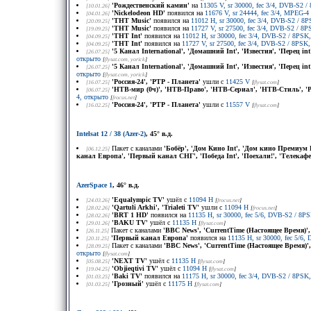
'Рождественский камин'
на
11305 V, sr 30000, fec 3/4, DVB-S2 
[10.01.26]
'Nickelodeon HD'
появился на
11676 V, sr 24444, fec 3/4, MPEG-4 
[04.01.26]
'ТНТ Music'
появился на
11012 H, sr 30000, fec 3/4, DVB-S2 / 
[20.09.25]
'ТНТ Music'
появился на
11727 V, sr 27500, fec 3/4, DVB-S2 / 
[19.09.25]
'ТНТ Int'
появился на
11012 H, sr 30000, fec 3/4, DVB-S2 / 8PS
[04.09.25]
'ТНТ Int'
появился на
11727 V, sr 27500, fec 3/4, DVB-S2 / 8PS
[04.09.25]
'5 Канал International', 'Домашний Int', 'Известия', 'Перец int
[26.07.25]
открыто
[
flysat.com
, yorick
]
'5 Канал International', 'Домашний Int', 'Известия', 'Перец int
[26.07.25]
открыто
[
flysat.com
, yorick
]
'Россия-24', 'РТР - Планета'
ушли с
11425 V
[16.07.25]
[
flysat.com
]
'НТВ-мир (0ч)', 'НТВ-Право', 'НТВ-Сериал', 'НТВ-Стиль', 'Ро
[06.07.25]
4, открыто
[
frocus.net
]
'Россия-24', 'РТР - Планета'
ушли с
11557 V
[16.02.25]
[
flysat.com
]
Intelsat 12 / 38 (Azer-2)
, 45° в.д.
Пакет с каналами
'Бобёр', 'Дом Кино Int', 'Дом кино Премиум HD
[06.12.25]
канал Европа', 'Первый канал СНГ', 'Победа Int', 'Поехали!', 'Телекафе
AzerSpace 1
, 46° в.д.
'Equalympic TV'
ушёл с
11094 H
[24.03.26]
[
frocus.net
]
'Qartuli Arkhi', 'Trialeti TV'
ушли с
11094 H
[28.02.26]
[
frocus.net
]
'BRT 1 HD'
появился на
11135 H, sr 30000, fec 5/6, DVB-S2 / 8
[28.02.26]
'BAKU TV'
ушёл с
11135 H
[29.01.26]
[
flysat.com
]
Пакет с каналами
'BBC News', 'CurrentTime (Настоящее Время)',
[26.11.25]
'Первый канал Европа'
появился на
11135 H, sr 30000, fec 5/6
[20.11.25]
Пакет с каналами
'BBC News', 'CurrentTime (Настоящее Время)',
[28.09.25]
открыто
[
flysat.com
]
'NEXT TV'
ушёл с
11135 H
[05.08.25]
[
flysat.com
]
'Objieqtivi TV'
ушёл с
11094 H
[19.04.25]
[
flysat.com
]
'Baki TV'
появился на
11175 H, sr 30000, fec 3/4, DVB-S2 / 8PS
[01.03.25]
'Грозный'
ушёл с
11175 H
[01.03.25]
[
flysat.com
]