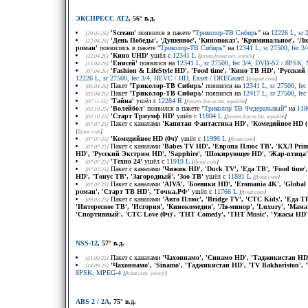
ЭКСПРЕСС АТ2
, 56° в.д.
'Scream'
появился в пакете "
Триколор-ТВ Сибирь
" на
12226 L, sr 
[29.05.26]
'День Победы', 'Душевное', 'Кинопоказ', 'Криминальное', 'Люб
[22.04.26]
роман'
появились в пакете "
Триколор-ТВ Сибирь
" на
12341 L, sr 27500, fec
'Кино UHD'
ушёл с
12341 L
[22.04.26]
[
forum.frosat.net
, yorick
]
'Енисей'
появился на
12341 L, sr 27500, fec 3/4, DVB-S2 / 8PSK
[15.04.26]
'Fashion & LifeStyle HD', 'Food time', 'Кино ТВ HD', 'Русс
[07.04.26]
12226 L, sr 27500, fec 3/4, HEVC / HD, Exset / DREGuard
[
lyngsat.com
]
Пакет
'Триколор-ТВ Сибирь'
появился на
12341 L, sr 27500, f
[05.04.26]
Пакет
'Триколор-ТВ Сибирь'
появился на
12417 L, sr 27500, f
[05.04.26]
'Тайна'
ушёл с
12284 R
[07.11.25]
[
forums.frocus.biz
, юрий56
]
'Волейбол'
появился в пакете "
Триколор ТВ Федеральный
" на
118
[03.10.25]
'Старт Триумф HD'
ушёл с
11804 L
[03.10.25]
[
forums.frocus.biz
, юрий56
]
Пакет с каналами
'Капитан Фантастика HD', 'Комедийное HD (+3
[07.07.25]
[
flysat.com
]
'Комедийное HD (0ч)'
ушёл с
11996 L
[07.07.25]
[
flysat.com
]
Пакет с каналами
'Babes TV HD', 'Европа Плюс ТВ', 'КХЛ Prim
[07.07.25]
HD', 'Русский Экстрим HD', 'Sapphire', 'Шокирующее HD', 'Жар-птица'
'Техно 24'
ушёл с
11919 L
[07.07.25]
[
flysat.com
]
Пакет с каналами
'Чижик HD', 'Duck TV', 'Еда ТВ', 'Food time
[07.07.25]
HD', 'Тонус ТВ', 'Загородный', 'Зоо ТВ'
ушёл с
11881 L
[
flysat.com
]
Пакет с каналами
'AIVA', 'Боевики HD', 'Eromania 4K', 'Global
[07.07.25]
роман', 'Старт ТВ HD', 'Точка.РФ'
ушёл с
11766 L
[
flysat.com
]
Пакет с каналами
'Авто Плюс', 'Bridge TV', 'CTC Kids', 'Еда 
[09.03.25]
'Интересное ТВ', 'История', 'Кинокомедия', 'Ля-минор', 'Luxury', 'Мама'
'Спортивный', 'СТС Love (0ч)', 'ТНТ Comedy', 'ТНТ Music', 'Ужасы HD',
NSS-12
, 57° в.д.
Пакет с каналами
'Чахоннамо', 'Синамо HD', 'Таджикистан HD'
[21.09.25]
'Чахоннамо', 'Sinamo', 'Таджикистан HD', 'TV Bakhoriston'
[14.09.25]
8PSK, MPEG-4
[
flysat.com
, yorick
]
ABS 2 / 2A
, 75° в.д.