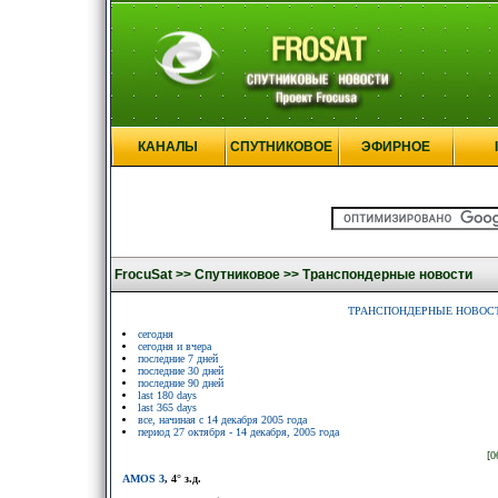
КАНАЛЫ
СПУТНИКОВОЕ
ЭФИРНОЕ
FrocuSat >>
Спутниковое >>
Транспондерные новости
ТРАНСПОНДЕРНЫЕ НОВОС
сегодня
сегодня и вчера
последние 7 дней
последние 30 дней
последние 90 дней
last 180 days
last 365 days
все, начиная с 14 декабря 2005 года
период 27 октября - 14 декабря, 2005 года
[0
AMOS 3
, 4° з.д.