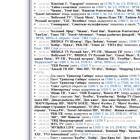
'KinoJam 3', 'Тарарам!'
появились на
11740 V, fec 2/3, DVB-S2 / 
[21.07.26]
'Тайна галактики'
появился на
11860 V, fec 2/3, DVB-S2 / 8PSK, 
[21.07.26]
'Чижик', 'Food time', 'Капитан Фантастика', 'Мульт (0ч)', 
[20.06.26]
'Travel+Adventure'
теперь кодируются на
12040 V, fec 3/4, DVB-S2 / 8PSK, 
'Bollywood TV', 'Classic Music', 'Европа Плюс ТВ', 'Fashion
[20.06.26]
'Русский экстрим', 'Т24', 'Волейбол'
теперь кодируются на
11980 V, fec 3/
'Смешарики', 'Советские мультфильмы'
появились в пакете "
Т
[09.06.26]
[
forum.frosat.net
, юрий56
]
'Большой Эфир', 'Чижик', 'Food time', 'Капитан Фантастика'
[04.06.26]
'ТипТоп', 'Тонус ТВ', 'Travel+Adventure', 'Улицы разбитых фонарей', '
/ 8PSK, MPEG-4, открыто / Exset / DRE Crypt
[
frocus.net
]
'BRIDGE TV Шлягер', 'Про Любовь', 'Scream'
ушли с
12040 V
[04.06.26]
'Бобёр', 'Наука', 'РБК-ТВ', 'Техно 24', 'ТНТ4 (0ч)'
появились в
[03.06.26]
Exset / DRE Crypt
[
forum.frosat.net
, юрий56
]
'BRIDGE TV Русский Хит', 'РУ-ТВ', 'Шансон ТВ'
ушли с
119
[03.06.26]
'Bollywood TV', 'BRIDGE TV Русский Хит', 'Classic Music', 
[31.05.26]
канал Oмск', 'РУ-ТВ', 'Русский экстрим', 'Шансон ТВ', 'ТелеМаг', 'Воле
Федеральный
" на
11980 V, fec 3/4, DVB-S2 / 8PSK, MPEG-4, открыто
[
frocus.net
'ТБН Россия'
ушёл с
11531 V
[27.05.26]
[
forum.frosat.net
, юрий56
]
'Хоккей ТВ HD', 'Мяч HD', 'О! (0ч)', 'Победа', 'Shopping Liv
[18.03.26]
юрий56
]
Для пакета
'Триколор Сибирь'
новые параметры приема
12040 V
[16.03.26]
Пакет
'Триколор Сибирь'
появился на
11980 V, sr 45000, fec 3
[16.03.26]
Пакет
'Триколор Сибирь'
появился на
12030 V, sr 27500, fec 3
[16.03.26]
'Союз'
идёт(ут) открыто на
11800 V, fec 2/3, DVB-S2 / 8PSK, HE
[21.02.26]
'Ювелирочка'
теперь кодируется на
11920 V, fec 2/3, DVB-S2 / 8P
[19.02.26]
'Шаян ТВ', 'Союз', 'ТНВ Планета', 'Вместе РФ'
теперь кодиру
[19.02.26]
Пакет с каналами
'Ani', 'БелРос', 'Блокбастер', 'Bridge TV Cl
[11.02.26]
охота HD', 'Дикая рыбалка HD', 'Дом кино', 'Дом кино Премиум HD', 'Дра
'МАТЧ Премьер HD', 'МАТЧ! БОЕЦ', 'Матч! Футбол 2', 'Матч! Футбол 3',
(Настоящее Страшное Телевидение)', 'О! (0ч)', 'Plan B', 'Победа', 'Поех
отрыва', 'Точка.РФ', 'Travel+Adventure HD', 'Ю (0ч)', 'Живая планета',
'РБК-ТВ'
теперь кодируется на
11800 V, fec 2/3, DVB-S2 / 8PSK, M
[11.02.26]
'360°', '360° Новости'
ушли с
11531 V
[10.10.25]
[
forums.frocus.biz
, юрий56
]
'ТВЦ Международный'
ушёл с
11559 V
[02.10.25]
[
forums.frocus.biz
, юрий56
]
'RTG TV'
ушёл с
11531 V
[08.09.25]
[
flysat.com
]
'МУЗЫКА LIVE'
появился на
11920 V, fec 2/3, DVB-S2 / 8PSK, M
[21.05.25]
Пакет с каналами
'Friday international', 'Конный Мир', 'Красна
[13.03.25]
XXI', 'TV3 International'
ушёл с
12533 V
[
forums.frocus.biz
, юрий56
]
Пакет с каналами
'БелРос', 'Бобёр', 'Дом Кино Int', 'Дом кино П
[13.03.25]