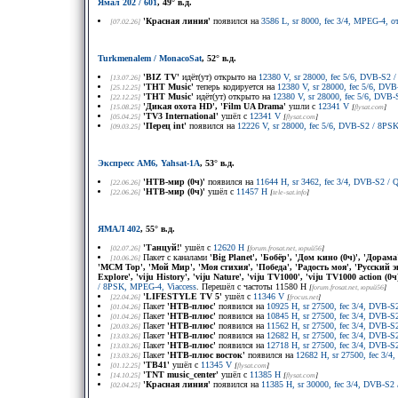
Ямал 202 / 601
, 49° в.д.
'Красная линия'
появился на
3586 L, sr 8000, fec 3/4, MPEG-4, 
[07.02.26]
Turkmenalem / MonacoSat
, 52° в.д.
'BIZ TV'
идёт(ут) открыто на
12380 V, sr 28000, fec 5/6, DVB-S2
[13.07.26]
'ТНТ Music'
теперь кодируется на
12380 V, sr 28000, fec 5/6, D
[25.12.25]
'ТНТ Music'
идёт(ут) открыто на
12380 V, sr 28000, fec 5/6, DV
[22.12.25]
'Дикая охота HD', 'Film UA Drama'
ушли с
12341 V
[15.08.25]
[
flysat.com
]
'TV3 International'
ушёл с
12341 V
[05.04.25]
[
flysat.com
]
'Перец int'
появился на
12226 V, sr 28000, fec 5/6, DVB-S2 / 8P
[09.03.25]
Экспресс AM6, Yahsat-1A
, 53° в.д.
'НТВ-мир (0ч)'
появился на
11644 H, sr 3462, fec 3/4, DVB-S2 
[22.06.26]
'НТВ-мир (0ч)'
ушёл с
11457 H
[22.06.26]
[
tele-sat.info
]
ЯМАЛ 402
, 55° в.д.
'Танцуй!'
ушёл с
12620 H
[02.07.26]
[
forum.frosat.net
, юрий56
]
Пакет с каналами
'Big Planet', 'Бобёр', 'Дом кино (0ч)', 'Дорам
[10.06.26]
'MCM Top', 'Мой Мир', 'Моя стихия', 'Победа', 'Радость моя', 'Русский э
Explore', 'viju History', 'viju Nature', 'viju TV1000', 'viju TV1000 action (
/ 8PSK, MPEG-4, Viaccess
. Перешёл с частоты 11580 H
[
forum.frosat.net
, юрий56
]
'LIFESTYLE TV 5'
ушёл с
11346 V
[22.04.26]
[
frocus.net
]
Пакет
'НТВ-плюс'
появился на
10925 H, sr 27500, fec 3/4, DVB-S
[01.04.26]
Пакет
'НТВ-плюс'
появился на
10845 H, sr 27500, fec 3/4, DVB-S
[01.04.26]
Пакет
'НТВ-плюс'
появился на
11562 H, sr 27500, fec 3/4, DVB-S
[20.03.26]
Пакет
'НТВ-плюс'
появился на
12682 H, sr 27500, fec 3/4, DVB-S
[13.03.26]
Пакет
'НТВ-плюс'
появился на
12718 H, sr 27500, fec 3/4, DVB-S
[13.03.26]
Пакет
'НТВ-плюс восток'
появился на
12682 H, sr 27500, fec 3/
[13.03.26]
'ТВ41'
ушёл с
11345 V
[01.12.25]
[
flysat.com
]
'TNT music_center'
ушёл с
11385 H
[14.10.25]
[
flysat.com
]
'Красная линия'
появился на
11385 H, sr 30000, fec 3/4, DVB-S
[02.04.25]