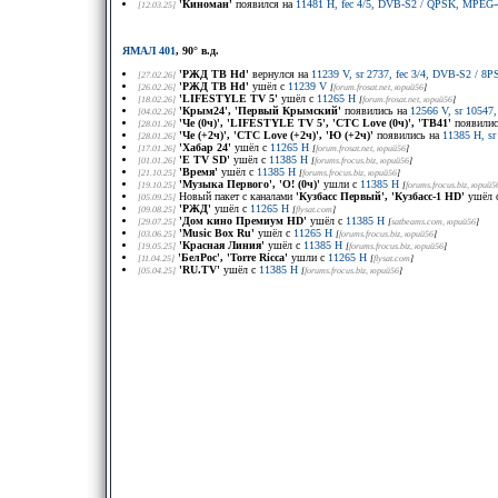
'Киноман'
появился на
11481 H, fec 4/5, DVB-S2 / QPSK, MPEG-
[12.03.25]
ЯМАЛ 401
, 90° в.д.
'РЖД ТВ Hd'
вернулся на
11239 V, sr 2737, fec 3/4, DVB-S2 / 
[27.02.26]
'РЖД ТВ Hd'
ушёл с
11239 V
[26.02.26]
[
forum.frosat.net
, юрий56
]
'LIFESTYLE TV 5'
ушёл с
11265 H
[18.02.26]
[
forum.frosat.net
, юрий56
]
'Крым24', 'Первый Крымский'
появились на
12566 V, sr 10547
[04.02.26]
'Че (0ч)', 'LIFESTYLE TV 5', 'СТС Love (0ч)', 'ТВ41'
появилис
[28.01.26]
'Че (+2ч)', 'СТС Love (+2ч)', 'Ю (+2ч)'
появились на
11385 H, s
[28.01.26]
'Хабар 24'
ушёл с
11265 H
[17.01.26]
[
forum.frosat.net
, юрий56
]
'E TV SD'
ушёл с
11385 H
[01.01.26]
[
forums.frocus.biz
, юрий56
]
'Время'
ушёл с
11385 H
[21.10.25]
[
forums.frocus.biz
, юрий56
]
'Музыка Первого', 'О! (0ч)'
ушли с
11385 H
[19.10.25]
[
forums.frocus.biz
, юрий5
Новый пакет с каналами
'Кузбасс Первый', 'Кузбасс-1 HD'
ушёл 
[05.09.25]
'РЖД'
ушёл с
11265 H
[09.08.25]
[
flysat.com
]
'Дом кино Премиум HD'
ушёл с
11385 H
[29.07.25]
[
satbeams.com
, юрий56
]
'Music Box Ru'
ушёл с
11265 H
[03.06.25]
[
forums.frocus.biz
, юрий56
]
'Красная Линия'
ушёл с
11385 H
[19.05.25]
[
forums.frocus.biz
, юрий56
]
'БелРос', 'Torre Ricca'
ушли с
11265 H
[11.04.25]
[
flysat.com
]
'RU.TV'
ушёл с
11385 H
[05.04.25]
[
forums.frocus.biz
, юрий56
]