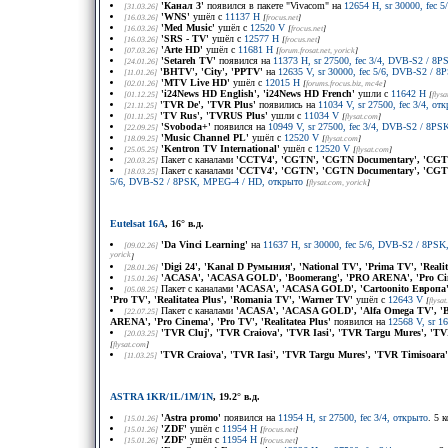
'Канал 3'
появился в пакете "Vivacom" на
12654 H, sr 30000, fec
[31.03.26]
'WNS'
ушёл с
11137 H
[16.03.26]
[
frocus.net
]
'Med Music'
ушёл с
12520 V
[16.03.26]
[
frocus.net
]
'SRS - TV'
ушёл с
12577 H
[16.03.26]
[
frocus.net
]
'Arte HD'
ушёл с
11681 H
[07.03.26]
[
forum.frosat.net
, yorick
]
'Setareh TV'
появился на
11373 H, sr 27500, fec 3/4, DVB-S2 / 8
[24.01.26]
'BHTV', 'City', 'PPTV'
на
12635 V, sr 30000, fec 5/6, DVB-S2 / 
[11.01.26]
'MTV Live HD'
ушёл с
12015 H
[02.01.26]
[
forums.frocus.biz
, mc4e
]
'i24News HD English', 'i24News HD French'
ушли с
11642 H
[01.12.25]
[
flys
'TVR De', 'TVR Plus'
появились на
11034 V, sr 27500, fec 3/4, от
[21.11.25]
'TV Rus', 'TVRUS Plus'
ушли с
11034 V
[01.11.25]
[
flysat.com
]
'Svoboda+'
появился на
10949 V, sr 27500, fec 3/4, DVB-S2 / 8P
[22.09.25]
'Music Channel PL'
ушёл с
12520 V
[18.09.25]
[
flysat.com
]
'Kentron TV International'
ушёл с
12520 V
[25.05.25]
[
flysat.com
]
Пакет с каналами
'CCTV4', 'CGTN', 'CGTN Documentary', 'CGT
[20.03.25]
Пакет с каналами
'CCTV4', 'CGTN', 'CGTN Documentary', 'CGT
[18.03.25]
5/6, DVB-S2 / 8PSK, MPEG-4 / HD, открыто
[
flysat.com
, yorick
]
Eutelsat 16A
, 16° в.д.
'Da Vinci Learning'
на
11637 H, sr 30000, fec 5/6, DVB-S2 / 8PSK
[09.02.26]
yorick
]
'Digi 24', 'Kanal D Румыния', 'National TV', 'Prima TV', 'Reali
[28.01.26]
'ACASA', 'ACASA GOLD', 'Boomerang', 'PRO ARENA', 'Pro Cin
[15.01.26]
Пакет с каналами
'ACASA', 'ACASA GOLD', 'Cartoonito Европа', 
[05.08.25]
'Pro TV', 'Realitatea Plus', 'Romania TV', 'Warner TV'
ушёл с
12643 V
[
flysa
Пакет с каналами
'ACASA', 'ACASA GOLD', 'Alfa Omega TV', 'Boo
[22.07.25]
ARENA', 'Pro Cinema', 'Pro TV', 'Realitatea Plus'
появился на
12568 V, sr 1
'TVR Cluj', 'TVR Craiova', 'TVR Iasi', 'TVR Targu Mures', 'TV
[20.03.25]
[
flysat.com
]
'TVR Craiova', 'TVR Iasi', 'TVR Targu Mures', 'TVR Timisoara'
[11.03.25]
ASTRA 1KR/1L/1M/1N
, 19.2° в.д.
'Astra promo'
появился на
11954 H, sr 27500, fec 3/4, открыто
. 5 
[15.01.26]
'ZDF'
ушёл с
11954 H
[15.01.26]
[
frocus.net
]
'ZDF'
ушёл с
11954 H
[15.01.26]
[
frocus.net
]