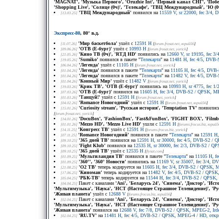
'MAGNAT', 'Музыка Первого', 'Oruzhie Int', 'Первый канал СНГ', 'Побед
'Shopping Live', 'Солнце (0ч)', 'Телекафе', 'ТВЦ Международный', 'Ю (0ч
'ТВЦ Международный'
появился на
11559 V, sr 22000, fec 3/4
[13.03.25]
Экспресс-80
, 80° в.д.
'Мир баскетбола'
ушёл с
12591 H
[11.07.26]
[
forum.frosat.net
, юрий56
]
'ОТВ (Е-бург)'
ушёл с
10993 H
[09.06.26]
[
forum.frosat.net
, yorick
]
'Кино ТВ (0ч)', 'RTД HD'
появились на
12660 V, sr 19195, fec 
[21.05.26]
'Sumiko'
появился в пакете "
Телекарта
" на
11481 H, fec 4/5, DVB-
[19.05.26]
'Легенда'
ушёл с
11105 H
[06.04.26]
[
forum.frosat.net
, yorick
]
'Легенда'
появился в пакете "
Телекарта
" на
11105 H, fec 4/5, DV
[01.04.26]
'Легенда'
появился в пакете "
Телекарта
" на
11482 V, fec 4/5, DVB
[01.04.26]
'Конный Мир'
ушёл с
11482 V
[01.04.26]
[
forum.frosat.net
, yorick
]
'Крик ТВ', 'ОТВ (Е-бург)'
появились на
10993 H, sr 4775, fec 1
[19.03.26]
'ОТВ (Е-бург)'
появился на
11605 H, fec 3/4, DVB-S2 / QPSK, M
[07.03.26]
'Танцуй!'
ушёл с
12591 H
[01.03.26]
[
forum.frosat.net
, yorick
]
'Romance Новогодний'
ушёл с
12591 H
[04.02.26]
[
forum.frosat.net
, юрий56
]
'Curiosity stream', 'Русская история', 'Temptation TV'
появились
[15.01.26]
[
forum.frosat.net
, yorick
]
'DocuBox', 'FashionBox', 'Fast&FunBox', 'FIGHT BOX', 'Filmbo
[14.01.26]
'Mezzo HD', 'Mezzo Live HD'
ушли с
12591 H
[01.01.26]
[
forums.frocus.biz
, юрий5
'Конгресс ТВ'
ушёл с
12591 H
[14.11.25]
[
forums.frocus.biz
, yorick
]
'Romance Новогодний'
появился в пакете "
Телекарта
" на
12591 H,
[07.11.25]
'365 дней ТВ'
появился на
12591 H, sr 30000, fec 4/5, DVB-S2 / 
[09.10.25]
'Fight Klub'
появился на
12535 H, sr 30000, fec 2/3, DVB-S2 / QP
[09.10.25]
'365 дней ТВ'
ушёл с
12535 H
[09.10.25]
[
flysat.com
]
'Мультиландия ТВ'
появился в пакете "
Телекарта
" на
11105 H, f
[01.09.25]
'360°', '360° Новости'
появились на
11169 V, sr 35007, fec 3/4, 
[01.09.25]
'О2 ТВ'
теперь кодируется на
11605 H, fec 3/4, DVB-S2 / QPSK, M
[21.08.25]
'Киноман'
теперь кодируется на
11482 V, fec 4/5, DVB-S2 / QPSK,
[17.06.25]
'РБК-ТВ'
теперь кодируется на
11544 H, fec 3/4, DVB-S2 / QPSK, 
[05.04.25]
Пакет с каналами
'Ani', 'Беларусь 24', 'Синема', 'Доктор', 'Ис
[04.04.25]
'Мультимузыка', 'Наука', 'НСТ (Настоящее Страшное Телевидение)', 'Русс
'Живая планета'
ушёл с
12688 V
[
forums.frocus.biz
, юрий56
]
Пакет с каналами
'Ani', 'Беларусь 24', 'Синема', 'Доктор', 'Ис
[02.04.25]
'Мультимузыка', 'Наука', 'НСТ (Настоящее Страшное Телевидение)', 'Русс
'Живая планета'
появился на
12688 V, fec 7/8, DVB-S2 / QPSK, MPEG-2, Ird
'RU.TV'
на
11481 H, fec 4/5, DVB-S2 / QPSK, MPEG-4 / HD, отк
[02.04.25]