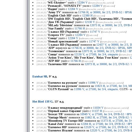
'WE-Ukraine+'
ушёл с
12284 V
[14.11.25]
[
forums.frocus.biz
, yorick
]
'Розпакуй', 'SONATA TV'
ушли с
12284 V
[10.11.25]
[
flysat.com
]
'Надия'
ушёл с
12284 V
[01.11.25]
[
forums.frocus.biz
, yorick
]
'Army TV'
появился на
11766 H, sr 30000, fec 2/3, DVB-S2 / 8P
[15.10.25]
'English Club HD'
ушёл с
12380 H
[18.09.25]
[
flysat.com
]
'DW English HD', 'English Club HD', 'Галичина HD', 'Телевсе
[02.09.25]
'Дом ТВ (Украина)'
ушёл с
12130 V
[01.09.25]
[
forums.frocus.biz
, yorick
]
'MiLady Television'
появился на
12073 H, sr 30000, fec 2/3, DVB
[06.07.25]
'Star Family'
ушёл с
11766 H
[23.06.25]
[
forums.frocus.biz
, yorick
]
'5 канал HD (Украина)'
ушёл с
11747 V
[02.05.25]
[
forums.frocus.biz
, yorick
]
'Еспресо TV'
ушёл с
12284 V
[28.04.25]
[
flysat.com
]
'Сонце'
ушёл с
12284 V
[25.04.25]
[
satbeams.com
, yorick
]
'Новый христианский'
ушёл с
11747 V
[25.04.25]
[
forums.frocus.biz
, yorick
]
'5 канал HD (Украина)'
появился на
12437 V, sr 30000, fec 2/3
[25.04.25]
'АТР'
вернулся на
11766 H, sr 30000, fec 2/3, DVB-S2 / 8PSK, M
[31.03.25]
'Телевсесвит'
появился на
12073 H, sr 30000, fec 2/3, DVB-S2 / 
[17.03.25]
'Сонце'
появился на
12130 V, sr 27500, fec 3/4, открыто
[15.03.25]
[
forums.frocu
'Action Tvoe Kino', 'Hit Tvoe Kino', 'Relax Tvoe Kino'
ушли с
1
[09.03.25]
'АТР HD'
ушёл с
11766 H
[28.02.25]
[
flysat.com
]
'Галичина HD'
появился на
12073 H, sr 30000, fec 2/3, DVB-S2 
[20.02.25]
Eutelsat 9B
, 9° в.д.
'Euronews на русском'
ушёл с
11996 V
[03.06.26]
[
forum.frosat.net
, yorick
]
'Euronews на русском'
появился на
11823 H, sr 27500, fec 3/4, 
[17.04.26]
'CGTN Русский'
на
11996 V, sr 27500, fec 3/4, открыто
. CGTN - к
[12.01.26]
Hot Bird 13F/G
, 13° в.д.
'8 канал международный'
ушёл с
11034 V
[07.07.26]
[
forum.frosat.net
, yorick
]
'Первый канал Евразия'
ушёл с
11137 H
[03.07.26]
[
frocus.net
, yorick
]
'Белсат ТВ'
появился на
10949 V, sr 27500, fec 3/4, DVB-S2 / 8
[01.06.26]
'Vantage Music'
появился на
11862 H, sr 27500, fec 3/4, DVB-S2 
[23.05.26]
'Bloomberg TV Europe HD'
появился на
11373 H, sr 27500, fec 
[22.05.26]
'Kanal Zero'
появился на
12284 H, sr 27500, fec 3/4, DVB-S2 / 
[22.05.26]
'Euronews HD'
появился на
12520 V, sr 27500, fec 2/3, DVB-S2 
[17.04.26]
'Euronews Италия'
появился на
12520 V, sr 27500, fec 2/3, DVB
[17.04.26]