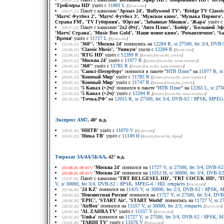
[09.07.25]
'Трейлеры HD'
ушёл с
11881 L
[
flysat.com
]
Пакет с каналами
'Архыз 24', 'Bollywood TV', 'Bridge TV Classi
[09.07.25]
'Матч! Футбол 2', 'Матч! Футбол 3', 'Мужское кино', 'Музыка Первого', 
Страна FM', 'TV Губерния', 'Юрган', 'Забавные Мишки', 'Жара'
ушёл с
Пакет с каналами
'2x2 (0ч)', 'Авто Плюс', 'Бобёр', 'Большой 
[09.07.25]
'Матч! Страна', 'Music Box Gold', 'Наше новое кино', 'Романтичное', 'Sap
'Время'
ушёл с
11727 L
[
flysat.com
]
'360°', 'Москва 24'
появились на
12284 R, sr 27500, fec 3/4, DVB
[23.06.25]
'Classic Music', 'Уникум'
ушли с
12284 R
[23.06.25]
[
flysat.com
]
'RTG HD'
ушёл с
12399 R
[22.06.25]
[
forums.frocus.biz
, yorick
]
'Москва 24'
ушёл с
11977 R
[30.05.25]
[
forums.frocus.biz
, sawa.ivanisov
]
'360°'
ушёл с
11785 R
[30.05.25]
[
forums.frocus.biz
, sawa.ivanisov
]
'Санкт-Петербург'
появился в пакете "
НТВ Плюс
" на
11977 R, sr
[16.05.25]
'Конный Мир'
ушёл с
11785 R
[09.05.25]
[
forums.frocus.biz
, sawa.ivanisov
]
'Конный Мир'
ушёл с
11747 R
[09.05.25]
[
forums.frocus.biz
, yorick
]
'5 Канал (+2ч)'
появился в пакете "
НТВ Плюс
" на
12265 L, sr 2750
[21.03.25]
'5 Канал (+2ч)'
ушёл с
12284 R
[21.03.25]
[
forums.frocus.biz
, sawa.ivanisov
]
'Точка.РФ'
на
12015 R, sr 27500, fec 3/4, DVB-S2 / 8PSK, MPEG-
[01.03.25]
Экспресс АМ7
, 40° в.д.
'ННТВ'
ушёл с
11070 V
[28.01.26]
[
flysat.com
]
'Ника ТВ'
ушёл с
11149 H
[04.03.25]
[
forums.frocus.biz
, Ярик
]
Тюрксат 3A/4A/5Б/6A
, 42° в.д.
'Москва 24'
появился на
11727 V, sr 27500, fec 3/4, DVB-
[03.08.26, 08:45*]
'Москва 24'
появился на
11012 H, sr 30000, fec 3/4, DVB-
[03.08.26, 08:45*]
Пакет с каналами
'TRT BELGESEL HD', 'TRT COCUK HD', 'TR
[19.07.26]
V, sr 30000, fec 3/4, DVB-S2 / 8PSK, MPEG-4 / HD, открыто
[
frocus.net
]
'24 KZ'
появился на
11425 V, sr 30000, fec 2/3, DVB-S2 / 8PSK,
[07.06.26]
'Неизвестная Россия'
появился на
11727 V, sr 27500, fec 3/4, D
[04.05.26]
'EPIC', 'START Air', 'START World'
появились на
11727 V, sr 
[18.04.26]
'AirBox'
появился на
11557 V, sr 30000, fec 2/3, открыто
[28.02.26]
[
frocus.net
]
'AL ZAHRA TV'
ушёл с
11557 V
[28.02.26]
[
frocus.net
]
'Umka'
появился на
11727 V, sr 27500, fec 3/4, DVB-S2 / 8PSK, 
[20.02.26]
'TARIH TV'
ушёл с
11676 V
[15.01.26]
[
frocus.net
]