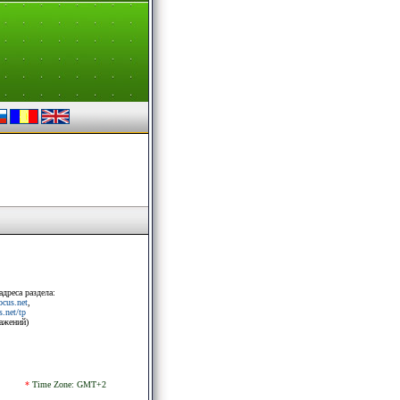
адреса раздела:
rocus.net
,
.net/tp
ражений)
*
Time Zone: GMT+2