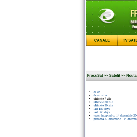
CANALE
TV SAT
FrocuSat >>
Satelit >>
Noutat
de azi
de azi si ieri
ultimele 7 zile
ultimele 30 zile
ultimele 90 zile
last 180 days
last 365 days
toate, incepind cu 14 decembrie 20
perioada 27 octombrie - 14 decemb