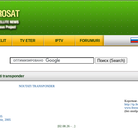
ELIT
TV ETER
IPTV
FORUMURI
i transponder
NOUTATI TRANSPONDER
Короткие 
http://tp.f
www.frocus
(без изоб
05
rie, 2005
[02.08.26 - ..]