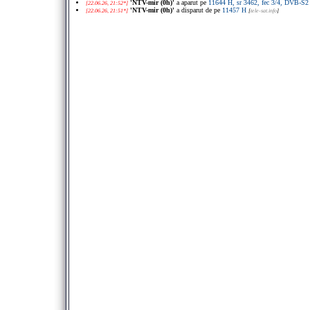
'NTV-mir (0h)'
a aparut pe
11644 H, sr 3462, fec 3/4, DVB-
[22.06.26, 21:52*]
'NTV-mir (0h)'
a disparut de pe
11457 H
[22.06.26, 21:51*]
[
tele-sat.info
]