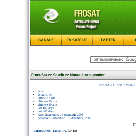
CANALE
TV SATELIT
TV ETER
FrocuSat >>
Satelit >>
Noutati transponder
NOUTATI TRANSPONDER
de azi
de azi si ieri
ultimele 7 zile
ultimele 30 zile
ultimele 90 zile
last 180 days
last 365 days
toate, incepind cu 14 decembrie 2005
perioada 27 octombrie - 14 decembrie, 2005
[0
Express AM6, Yahsat-1A
, 53° Est